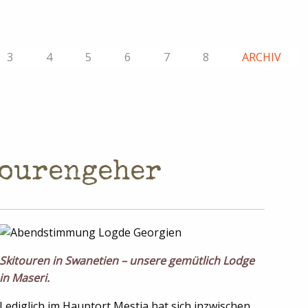
3
4
5
6
7
8
ARCHIV
n
tourengeher
Skitouren in Swanetien – unsere gemütlich Lodge
in Maseri.
Lediglich im Hauptort Mestia hat sich inzwischen