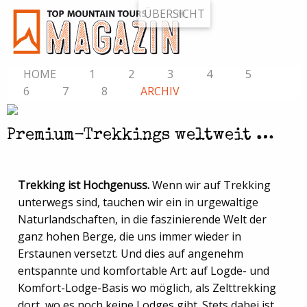
ÜBERSICHT
HOME
1
2
3
4
5
6
7
8
ARCHIV
Premium-Trekkings weltweit …
Trekking ist Hochgenuss.
Wenn wir auf Trekking
unterwegs sind, tauchen wir ein in urgewaltige
Naturlandschaften, in die faszinierende Welt der
ganz hohen Berge, die uns immer wieder in
Erstaunen versetzt. Und dies auf angenehm
entspannte und komfortable Art: auf Logde- und
Komfort-Lodge-Basis wo möglich, als Zelttrekking
dort, wo es noch keine Lodges gibt. Stets dabei ist