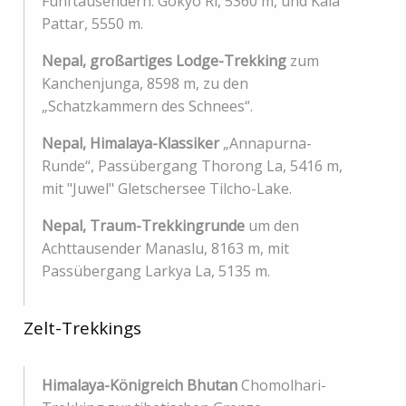
Fünftausendern: Gokyo Ri, 5360 m, und Kala
Pattar, 5550 m.
Nepal, großartiges Lodge-Trekking
zum
Kanchenjunga, 8598 m, zu den
„Schatzkammern des Schnees“.
Nepal, Himalaya-Klassiker
„Annapurna-
Runde“, Passübergang Thorong La, 5416 m,
mit "Juwel" Gletschersee Tilcho-Lake.
Nepal, Traum-Trekkingrunde
um den
Achttausender Manaslu, 8163 m, mit
Passübergang Larkya La, 5135 m.
Zelt-Trekkings
Himalaya-Königreich Bhutan
Chomolhari-