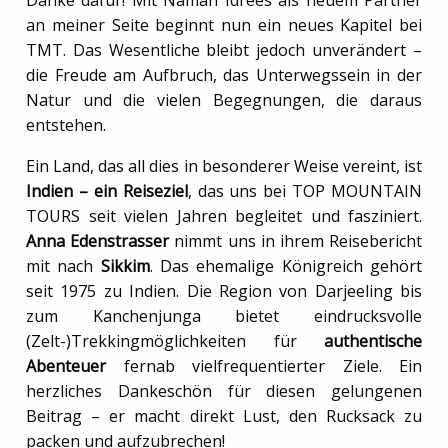
Danke dafür! Mit Naman Idrees als neuem Partner
an meiner Seite beginnt nun ein neues Kapitel bei
TMT. Das Wesentliche bleibt jedoch unverändert –
die Freude am Aufbruch, das Unterwegssein in der
Natur und die vielen Begegnungen, die daraus
entstehen.
Ein Land, das all dies in besonderer Weise vereint, ist
Indien – ein Reiseziel
, das uns bei TOP MOUNTAIN
TOURS seit vielen Jahren begleitet und fasziniert.
Anna Edenstrasser
nimmt uns in ihrem Reisebericht
mit nach
Sikkim
. Das ehemalige Königreich gehört
seit 1975 zu Indien. Die Region von Darjeeling bis
zum Kanchenjunga bietet eindrucksvolle
(Zelt-)Trekkingmöglichkeiten für
authentische
Abenteuer
fernab vielfrequentierter Ziele. Ein
herzliches Dankeschön für diesen gelungenen
Beitrag – er macht direkt Lust, den Rucksack zu
packen und aufzubrechen!