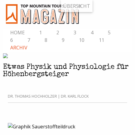
ÜBERSICHT
HOME
1
2
3
4
5
6
7
8
9
10
11
ARCHIV
Etwas Physik und Physiologie für
Höhenbergsteiger
DR. THOMAS HOCHHOLZER | DR. KARL FLOCK