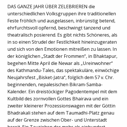
DAS GANZE JAHR ÜBER ZELEBRIEREN die
unterschiedlichen Volksgruppen ihre traditionellen
Feste fröhlich und ausgelassen, inbrünstig betend,
ehrfurchtsvoll opfernd, beschwingt tanzend und
theatralisch posierend. Es gibt nichts Schöneres, als
in so einen Strudel der Festlichkeit hineinzugeraten
und sich von den Emotionen mitreißen zu lassen. In
der königlichen „Stadt der Frommen“, in Bhaktapur,
begehen Mitte April die Newar als „Ureinwohner“
des Kathmandu-Tales, das spektakuläre, einwöchige
Neujahrsfest „Bisket-Jatra“, folglich dem 57 v. Chr.
beginnenden, nepalesischen Bikram-Samba-
Kalender. Ein dreistöckiger Pagodentempel mit dem
Kultbild des zornvollen Gottes Bhairava und ein
zweiter kleinerer Prozessionswagen mit der Göttin
Bhadrakali stehen auf dem Taumadhi-Platz genau
auf der Grenze zwischen Ober- und Unterstadt
bereit. Ein Tauziehen der mehr als einhundert