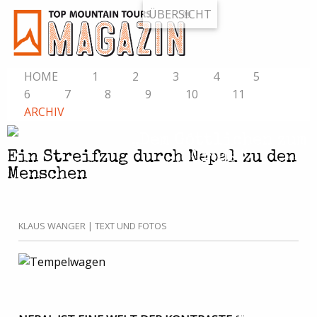
ÜBERSICHT
HOME
1
2
3
4
5
6
7
8
9
10
11
ARCHIV
„Dem Göttlichen zum
Gruß.“
Ein Streifzug durch Nepal zu den
Menschen
KLAUS WANGER | TEXT UND FOTOS