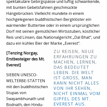
spektakuläre Gebirgspässe und luftig schwankende,
mit bunten Gebetsfahnen geschmückte
Hängebrücken. Vielleicht mundete in einem
hochgelegenen buddhistischen Bergklöster ein
wärmender Buttertee oder in einem ursprünglichen
Dorf mit seinen gemütlichen Wirtsstuben, köstlicher
Reis und Linsen, das Nationalgericht „Dal Bhat“, und
dazu ein kühles Bier der Marke „Everest“.
ZU REISEN, NEUE
[Tenzing Norgay,
ERFAHRUNGEN ZU
Erstbesteiger des Mt.
MACHEN, LERNEN,
Everest]
DAS BEDEUTET
LEBEN. DIE WELT
SIEBEN UNESCO-
IST GROSS, MAN K
WELTERBE-STÄTTEN
ANN NICHT ALLES V
mit den buddhistischen
ON IHR SEHEN, N
Stupas von
ICHT EINMAL VOM G
IPFEL DES MT. E
Swayambhunath und
VEREST AUS.
Bodnath, den Hindu-