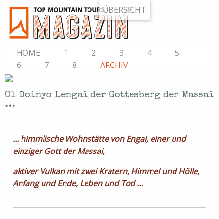
ÜBERSICHT
HOME
1
2
3
4
5
6
7
8
ARCHIV
Ol Doinyo Lengai der Gottesberg der Massai
…
… himmlische Wohnstätte von Engai, einer und
einziger Gott der Massai,
aktiver Vulkan mit zwei Kratern, Himmel und Hölle,
Anfang und Ende, Leben und Tod …