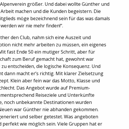
Alpenverein größer. Und dabei wollte Günther und
 Arbeit machen und die Kunden begeistern. Die
tglieds möge bezeichnend sein für das was damals
 werden wir nie mehr finden!“.
ther den Club, nahm sich eine Auszeit und
ption nicht mehr arbeiten zu müssen, ein eigenes
 fast Ende 50 ein mutiger Schritt, aber für
schaft zum Beruf gemacht hat, gewohnt war
d zu entscheiden, die logische Konsequenz. Und
dann macht er’s richtig. Mit klarer Zielsetzung
pt. Klein aber fein war das Motto, Klasse und
schlecht. Das Angebot wurde auf Premium-
ementsprechend Reiseziele und Unterkünfte
ue, noch unbekannte Destinationen wurden
 Neuen war Günther nie abhanden gekommen.
generiert und selber getestet. Was angeboten
 perfekt wie möglich sein. Viele Gruppen hat er