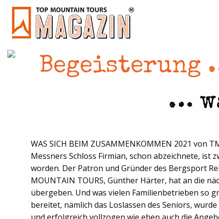
Begeisterung 
… wa
WAS SICH BEIM ZUSAMMENKOMMEN 2021 von TMT, 
Messners Schloss Firmian, schon abzeichnete, ist z
worden. Der Patron und Gründer des Bergsport Re
MOUNTAIN TOURS, Günther Härter, hat an die näc
übergeben. Und was vielen Familienbetrieben so g
bereitet, nämlich das Loslassen des Seniors, wurd
und erfolgreich vollzogen wie eben auch die Ang