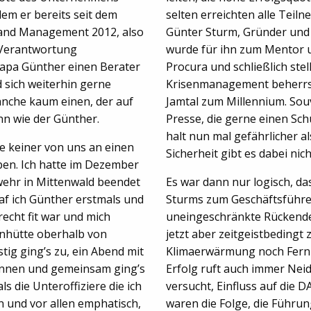
em er bereits seit dem
selten erreichten alle Teil
 and Management 2012, also
Günter Sturm, Gründer und
 Verantwortung
wurde für ihn zum Mentor u
apa Günther einen Berater
Procura und schließlich ste
d sich weiterhin gerne
Krisenmanagement beherrs
anche kaum einen, der auf
Jamtal zum Millennium. Sou
nn wie der Günther.
Presse, die gerne einen Sch
halt nun mal gefährlicher
te keiner von uns an einen
Sicherheit gibt es dabei nich
ben. Ich hatte im Dezember
ehr in Mittenwald beendet
Es war dann nur logisch, da
af ich Günther erstmals und
Sturms zum Geschäftsführe
recht fit war und mich
uneingeschränkte Rückende
enhütte oberhalb von
jetzt aber zeitgeistbedingt 
tig ging’s zu, ein Abend mit
Klimaerwärmung noch Fernr
kennen und gemeinsam ging’s
Erfolg ruft auch immer Nei
s die Unteroffiziere die ich
versucht, Einfluss auf die 
n und vor allen emphatisch,
waren die Folge, die Führ