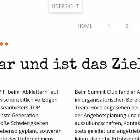
ÜBERSICHT
HOME
1
2
…
r und ist das Zie
beim "Abklettern" auf
Beim Summit Club fand er A
wischenzeitlich vollzogen
im organisatorischen Bereic
iseanbieters TOP
Team. Hoch angesehen bei 
hste Generation
der Angebotsplanung und di
roße Schwierigkeiten
auszukundschaften, Kontakt
e ebenso geplant, souverän
stets geleitet und angetrie
ebote des Unternehmens
leiten, die hohe Erfolgsquo