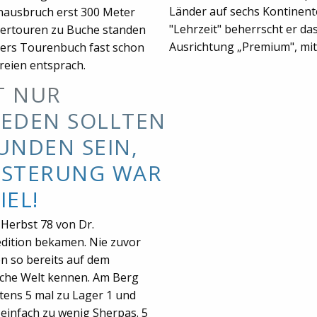
Länder auf sechs Kontinent
enausbruch erst 300 Meter
"Lehrzeit" beherrscht er da
ttertouren zu Buche standen
Ausrichtung „Premium", mit 
hers Tourenbuch fast schon
reien entsprach.
T NUR
IEDEN SOLLTEN
UNDEN SEIN,
ISTERUNG WAR
IEL!
 Herbst 78 von Dr.
edition bekamen. Nie zuvor
n so bereits auf dem
sche Welt kennen. Am Berg
tens 5 mal zu Lager 1 und
n einfach zu wenig Sherpas. 5