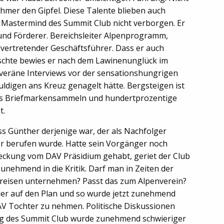
nehmer den Gipfel. Diese Talente blieben auch
 Mastermind des Summit Club nicht verborgen. Er
nd Förderer. Bereichsleiter Alpenprogramm,
llvertretender Geschäftsführer. Dass er auch
chte bewies er nach dem Lawinenunglück im
veräne Interviews vor der sensationshungrigen
uldigen ans Kreuz genagelt hätte. Bergsteigen ist
 als Briefmarkensammeln und hundertprozentige
t.
ss Günther derjenige war, der als Nachfolger
r berufen wurde. Hatte sein Vorgänger noch
ckung vom DAV Präsidium gehabt, geriet der Club
zunehmend in die Kritik. Darf man in Zeiten der
eisen unternehmen? Passt das zum Alpenverein?
der auf den Plan und so wurde jetzt zunehmend
DAV Tochter zu nehmen. Politische Diskussionen
ung des Summit Club wurde zunehmend schwieriger