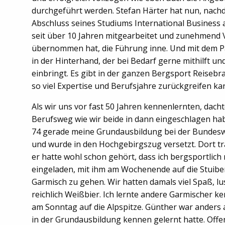
durchgeführt werden. Stefan Härter hat nun, nachd
Abschluss seines Studiums International Business
seit über 10 Jahren mitgearbeitet und zunehmend
übernommen hat, die Führung inne. Und mit dem P
in der Hinterhand, der bei Bedarf gerne mithilft un
einbringt. Es gibt in der ganzen Bergsport Reisebr
so viel Expertise und Berufsjahre zurückgreifen ka
Als wir uns vor fast 50 Jahren kennenlernten, dach
Berufsweg wie wir beide in dann eingeschlagen ha
74 gerade meine Grundausbildung bei der Bundesw
und wurde in den Hochgebirgszug versetzt. Dort tr
er hatte wohl schon gehört, dass ich bergsportlich 
eingeladen, mit ihm am Wochenende auf die Stuib
Garmisch zu gehen. Wir hatten damals viel Spaß, lus
reichlich Weißbier. Ich lernte andere Garmischer 
am Sonntag auf die Alpspitze. Günther war anders al
in der Grundausbildung kennen gelernt hatte. Offe