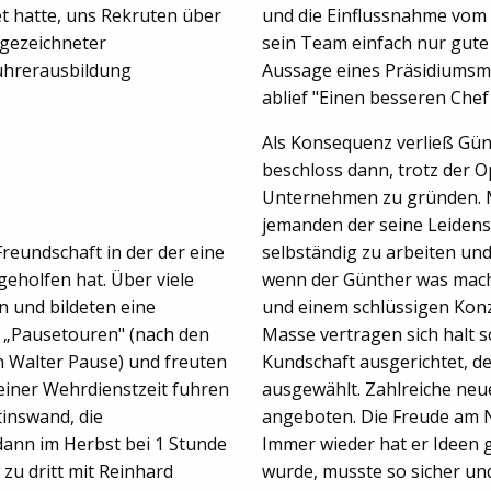
t hatte, uns Rekruten über
und die Einflussnahme vom 
sgezeichneter
sein Team einfach nur gute
ührerausbildung
Aussage eines Präsidiumsmi
ablief "Einen besseren Chef
Als Konsequenz verließ Gün
beschloss dann, trotz der O
Unternehmen zu gründen. Mit
jemanden der seine Leiden
eundschaft in der der eine
selbständig zu arbeiten un
eholfen hat. Über viele
wenn der Günther was macht 
 und bildeten eine
und einem schlüssigen Konze
r „Pausetouren" (nach den
Masse vertragen sich halt 
n Walter Pause) und freuten
Kundschaft ausgerichtet, d
einer Wehrdienstzeit fuhren
ausgewählt. Zahlreiche ne
tinswand, die
angeboten. Die Freude am
dann im Herbst bei 1 Stunde
Immer wieder hat er Ideen 
zu dritt mit Reinhard
wurde, musste so sicher und