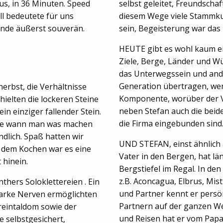
us, in 36 Minuten. Speed
selbst geleitet, Freundsch
ll bedeutete für uns
diesem Wege viele Stammkun
ände äußerst souverän.
sein, Begeisterung war das Z
HEUTE gibt es wohl kaum ei
Ziele, Berge, Länder und W
das Unterwegssein und ande
Generation übertragen, wen
erbst, die Verhältnisse
Komponente, worüber der Va
ielten die lockeren Steine
neben Stefan auch die beid
 einziger fallender Stein.
die Firma eingebunden sind
ste wann man was machen
dlich. Spaß hatten wir
UND STEFAN, einst ähnlich 
h dem Kochen war es eine
Vater in den Bergen, hat l
 hinein.
Bergstiefel im Regal. In de
z.B. Aconcagua, Elbrus, Mist
thers Soloklettereien . Ein
und Partner kennt er persö
tarke Nerven ermöglichten
Partnern auf der ganzen We
reintaldom sowie der
und Reisen hat er vom Pap
e selbstgesichert,