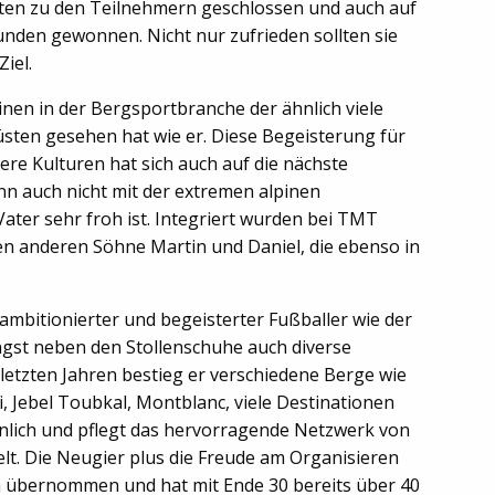
aften zu den Teilnehmern geschlossen und auch auf
den gewonnen. Nicht nur zufrieden sollten sie
iel.
nen in der Bergsportbranche der ähnlich viele
üsten gesehen hat wie er. Diese Begeisterung für
re Kulturen hat sich auch auf die nächste
n auch nicht mit der extremen alpinen
ter sehr froh ist. Integriert wurden bei TMT
en anderen Söhne Martin und Daniel, die ebenso in
.
ambitionierter und begeisterter Fußballer wie der
ängst neben den Stollenschuhe auch diverse
n letzten Jahren bestieg er verschiedene Berge wie
i, Jebel Toubkal, Montblanc, viele Destinationen
nlich und pflegt das hervorragende Netzwerk von
lt. Die Neugier plus die Freude am Organisieren
a übernommen und hat mit Ende 30 bereits über 40