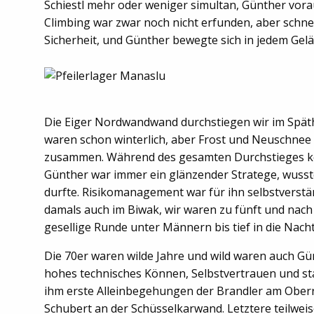
Schiestl mehr oder weniger simultan, Günther vora
Climbing war zwar noch nicht erfunden, aber schne
Sicherheit, und Günther bewegte sich in jedem Gel
Die Eiger Nordwandwand durchstiegen wir im Späth
waren schon winterlich, aber Frost und Neuschnee h
zusammen. Während des gesamten Durchstieges kein
Günther war immer ein glänzender Stratege, wus
durfte. Risikomanagement war für ihn selbstverstän
damals auch im Biwak, wir waren zu fünft und nac
gesellige Runde unter Männern bis tief in die Nacht
Die 70er waren wilde Jahre und wild waren auch Gün
hohes technisches Können, Selbstvertrauen und s
ihm erste Alleinbegehungen der Brandler am Ober
Schubert an der Schüsselkarwand. Letztere teilweis