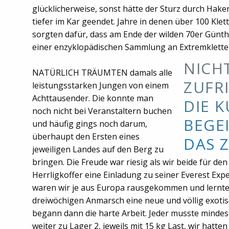
glücklicherweise, sonst hätte der Sturz durch Hak
tiefer im Kar geendet. Jahre in denen über 100 Kle
sorgten dafür, dass am Ende der wilden 70er Günt
einer enzyklopädischen Sammlung an Extremklette
NICH
NATÜRLICH TRÄUMTEN damals alle
ZUFR
leistungsstarken Jungen von einem
Achttausender. Die konnte man
DIE K
noch nicht bei Veranstaltern buchen
BEGE
und häufig gings noch darum,
überhaupt den Ersten eines
DAS Z
jeweiligen Landes auf den Berg zu
bringen. Die Freude war riesig als wir beide für den
Herrligkoffer eine Einladung zu seiner Everest Exp
waren wir je aus Europa rausgekommen und lernte
dreiwöchigen Anmarsch eine neue und völlig exoti
begann dann die harte Arbeit. Jeder musste mindes
weiter zu Lager 2, jeweils mit 15 kg Last, wir hatte