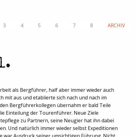
3
4
5
6
7
8
ARCHIV
l.
rbeit als Bergführer, half aber immer wieder auch
h mit aus und etablierte sich nach und nach im
den Bergführerkollegen übernahm er bald Teile
e Einteilung der Tourenführer. Neue Ziele
epflege zu Partnern, seine Neugier hat ihn dabei
ben. Und natürlich immer wieder selbst Expeditionen
te war Ausdruck seiner umsichtigen Führung. Nicht