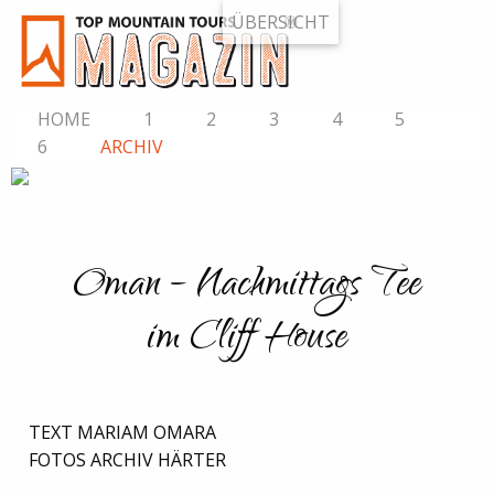
ÜBERSICHT
HOME
1
2
3
4
5
6
ARCHIV
Oman – Nachmittags Tee
im Cliff House
TEXT MARIAM OMARA
FOTOS ARCHIV HÄRTER