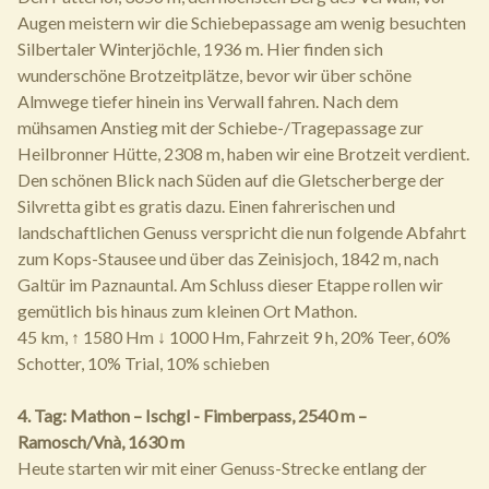
Augen meistern wir die Schiebepassage am wenig besuchten
Silbertaler Winterjöchle, 1936 m. Hier finden sich
wunderschöne Brotzeitplätze, bevor wir über schöne
Almwege tiefer hinein ins Verwall fahren. Nach dem
mühsamen Anstieg mit der Schiebe-/Tragepassage zur
Heilbronner Hütte, 2308 m, haben wir eine Brotzeit verdient.
Den schönen Blick nach Süden auf die Gletscherberge der
Silvretta gibt es gratis dazu. Einen fahrerischen und
landschaftlichen Genuss verspricht die nun folgende Abfahrt
zum Kops-Stausee und über das Zeinisjoch, 1842 m, nach
Galtür im Paznauntal. Am Schluss dieser Etappe rollen wir
gemütlich bis hinaus zum kleinen Ort Mathon.
45 km, ↑ 1580 Hm ↓ 1000 Hm, Fahrzeit 9 h, 20% Teer, 60%
Schotter, 10% Trial, 10% schieben
4. Tag: Mathon – Ischgl - Fimberpass, 2540 m –
Ramosch/Vnà, 1630 m
Heute starten wir mit einer Genuss-Strecke entlang der