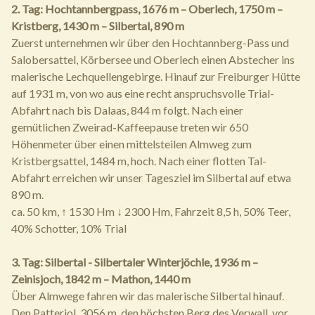
2. Tag: Hochtannbergpass, 1676 m – Oberlech, 1750 m –
Kristberg, 1430 m – Silbertal, 890 m
Zuerst unternehmen wir über den Hochtannberg-Pass und
Salobersattel, Körbersee und Oberlech einen Abstecher ins
malerische Lechquellengebirge. Hinauf zur Freiburger Hütte
auf 1931 m, von wo aus eine recht anspruchsvolle Trial-
Abfahrt nach bis Dalaas, 844 m folgt. Nach einer
gemütlichen Zweirad-Kaffeepause treten wir 650
Höhenmeter über einen mittelsteilen Almweg zum
Kristbergsattel, 1484 m, hoch. Nach einer flotten Tal-
Abfahrt erreichen wir unser Tagesziel im Silbertal auf etwa
890 m.
ca. 50 km, ↑ 1530 Hm ↓ 2300 Hm, Fahrzeit 8,5 h, 50% Teer,
40% Schotter, 10% Trial
3. Tag: Silbertal - Silbertaler Winterjöchle, 1936 m –
Zeinisjoch, 1842 m – Mathon, 1440 m
Über Almwege fahren wir das malerische Silbertal hinauf.
Den Patteriol, 3056 m, den höchsten Berg des Verwall, vor