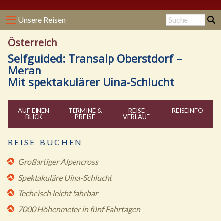
Unsere Reisen
Österreich
Selfguided: Transalp Oberstdorf –
Meran
Mit spektakulärer Uina-Schlucht
AUF EINEN
TERMINE &
REISE
REISE
INFO
BLICK
PREISE
VERLAUF
R E I S E B U C H E N
Großartiger Alpencross
Spektakuläre Uina-Schlucht
Technisch leicht fahrbar
7000 Höhenmeter in fünf Fahrtagen