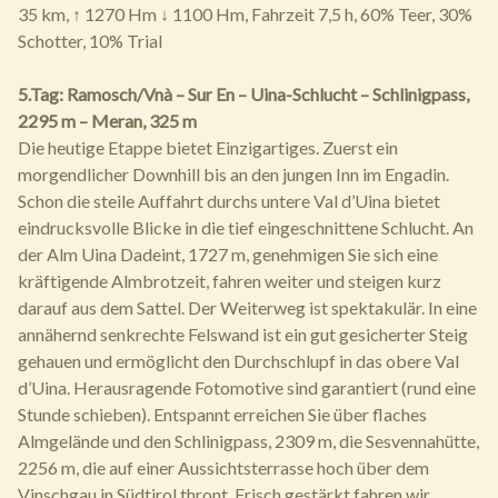
35 km, ↑ 1270 Hm ↓ 1100 Hm, Fahrzeit 7,5 h, 60% Teer, 30%
Schotter, 10% Trial
5.Tag: Ramosch/Vnà – Sur En – Uina-Schlucht – Schlinigpass,
2295 m – Meran, 325 m
Die heutige Etappe bietet Einzigartiges. Zuerst ein
morgendlicher Downhill bis an den jungen Inn im Engadin.
Schon die steile Auffahrt durchs untere Val d’Uina bietet
eindrucksvolle Blicke in die tief eingeschnittene Schlucht. An
der Alm Uina Dadeint, 1727 m, genehmigen Sie sich eine
kräftigende Almbrotzeit, fahren weiter und steigen kurz
darauf aus dem Sattel. Der Weiterweg ist spektakulär. In eine
annähernd senkrechte Felswand ist ein gut gesicherter Steig
gehauen und ermöglicht den Durchschlupf in das obere Val
d’Uina. Herausragende Fotomotive sind garantiert (rund eine
Stunde schieben). Entspannt erreichen Sie über flaches
Almgelände und den Schlinigpass, 2309 m, die Sesvennahütte,
2256 m, die auf einer Aussichtsterrasse hoch über dem
Vinschgau in Südtirol thront. Frisch gestärkt fahren wir