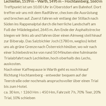
Lechleiten, 1539 m – Warth, 1495 m – Hochtannberg, 1660 m
Treffpunkt ist um 10.00 Uhr in Oberstdorf am Bahnhof. Dort
treffen wir uns mit dem Radführer, checken die Ausrüstung
und brechen auf. Zuerst fahren wir entlang der Stillach nach
Süden ins Rappenalptal durch die herrliche Landschaft am
Fuß der Mädelegabel, 2645 m. Am Ende der Asphaltstrecke
biegen wir links ab und fahren über einen Almweg steil hinauf
zur Biberalp. Das Salzbichler Joch (1780 m, weglos) leitet
uns als grüne Grenze nach Österreich hinüber, wo wir nach
einer Schiebestrecke von rund 50 Minuten eine fulminante
Trialabfahrt nach Lechleiten, hoch oberhalb des Lechs,
auskosten.
Nach einer Kaffeepause in Warth geht es noch hinauf
Richtung Hochtannberg - entweder bequem auf der
Teerstraße oder nochmals anspruchsvoller über einen Trial
bis zum Hotel.
ca. 30 km, ↑ 1260 Hm ↓ 450 Hm, Fahrzeit 7 h, 70% Teer, 20%
Trial, 10% schieben