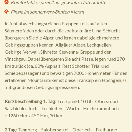
Komfortable, speziell ausgewählte Unterkünfte
Finale im sonnenverwöhnten Meran
In fünf abwechsungsreichen Etappen, teils auf alten
Säumerpfaden oder durch die spektakuläre Uina-Schlucht,
überqueren Sie die Alpen und lernen dabei gleich mehrere
Gebirgsgruppen kennen: Allgäuer Alpen, Lechquellen-
Gebirge, Verwall, Silvretta, Sesvenna-Gruppe und den
Vinschgau. Dabei überqueren Sie acht Pässe, legen rund 270
km zurück (ca. 60% Asphalt, Rest Schotter, Trial und
Schiebepassagen) und bewältigen 7000 Höhenmeter. Für den
erfahrenen Mountainbiker ist diese Transalp ein Hochgenuss
mit grandiosen Gebirgsimpressionen.
Kurzbeschreibung
1. Tag:
Treffpunkt 10 Uhr Oberstdorf –
Salzbichler Joch – Lechleiten – Warth – Hochkrummbach
↑ 1260 Hm ↓ 450 Hm, 30 km
2.Tag:
Tannberg – Salobersattel – Oberlech – Freiburger