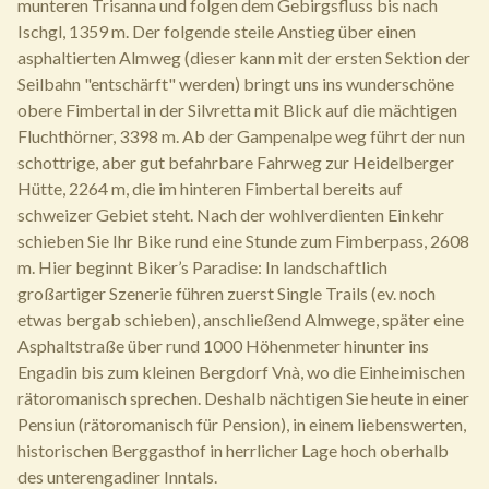
munteren Trisanna und folgen dem Gebirgsfluss bis nach
Ischgl, 1359 m. Der folgende steile Anstieg über einen
asphaltierten Almweg (dieser kann mit der ersten Sektion der
Seilbahn "entschärft" werden) bringt uns ins wunderschöne
obere Fimbertal in der Silvretta mit Blick auf die mächtigen
Fluchthörner, 3398 m. Ab der Gampenalpe weg führt der nun
schottrige, aber gut befahrbare Fahrweg zur Heidelberger
Hütte, 2264 m, die im hinteren Fimbertal bereits auf
schweizer Gebiet steht. Nach der wohlverdienten Einkehr
schieben Sie Ihr Bike rund eine Stunde zum Fimberpass, 2608
m. Hier beginnt Biker’s Paradise: In landschaftlich
großartiger Szenerie führen zuerst Single Trails (ev. noch
etwas bergab schieben), anschließend Almwege, später eine
Asphaltstraße über rund 1000 Höhenmeter hinunter ins
Engadin bis zum kleinen Bergdorf Vnà, wo die Einheimischen
rätoromanisch sprechen. Deshalb nächtigen Sie heute in einer
Pensiun (rätoromanisch für Pension), in einem liebenswerten,
historischen Berggasthof in herrlicher Lage hoch oberhalb
des unterengadiner Inntals.