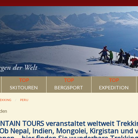
TOP
TOP
TOP
SKITOUREN
BERGSPORT
EXPEDITION
EKKING
PERU
nden
TAIN TOURS veranstaltet weltweit Trekkin
 Ob Nepal, Indien, Mongolei, Kirgistan und v
onen – hier finden Sie wunderbare Trekkings