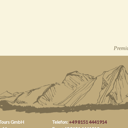
Premiu
 Tours GmbH
Telefon:
+49 8151 4441914