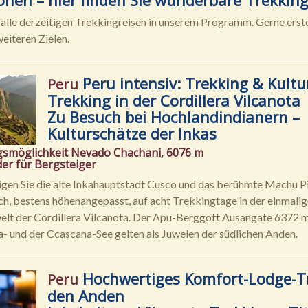
alle derzeitigen Trekkingreisen in unserem Programm. Gerne erste
eiteren Zielen.
Peru intensiv: Trekking & Kultu
Peru
Trekking in der Cordillera Vilcanota
Zu Besuch bei Hochlandindianern –
Kulturschätze der Inkas
smöglichkeit Nevado Chachani, 6076 m
er für Bergsteiger
igen Sie die alte Inkahauptstadt Cusco und das berühmte Machu P
ch, bestens höhenangepasst, auf acht Trekkingtage in der einmali
lt der Cordillera Vilcanota. Der Apu-Berggott Ausangate 6372 m
na- und der Ccascana-See gelten als Juwelen der südlichen Anden.
Hochwertiges Komfort-Lodge-Tr
Peru
den Anden