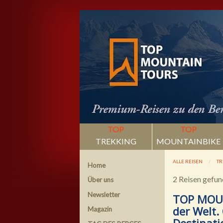
TOP
TOP
TREKKING
MOUNTAINBIKE
ALLE REISEN
TR
Home
2 Reisen gefu
Über uns
Newsletter
TOP MOUN
der Welt.
Magazin
Destinati