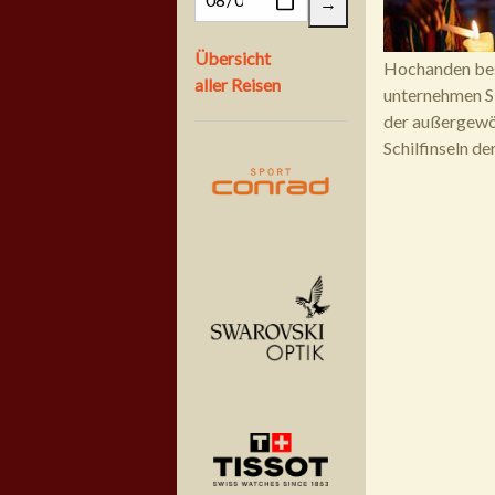
Übersicht
Hochanden bes
aller Reisen
unternehmen S
der außergewöh
Schilfinseln de