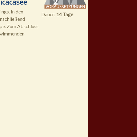
ticacasee
ngs. In den
Dauer:
14 Tage
Anschließend
ppe. Zum Abschluss
schwimmenden