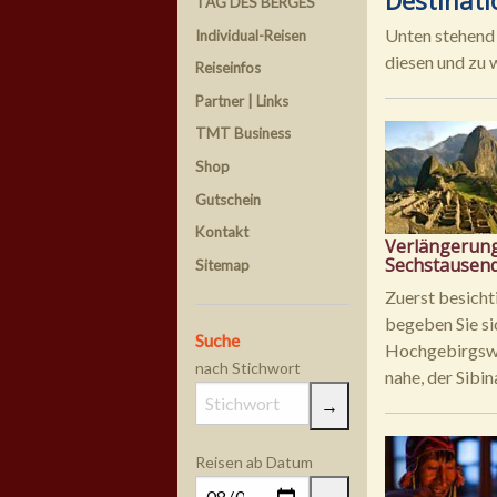
TAG DES BERGES
Unten stehend 
Individual-Reisen
diesen und zu w
Reiseinfos
Partner | Links
TMT Business
Shop
Gutschein
Kontakt
Verlängerung
Sechstausend
Sitemap
Zuerst besicht
begeben Sie si
Suche
Hochgebirgswe
nach Stichwort
nahe, der Sibi
Reisen ab Datum