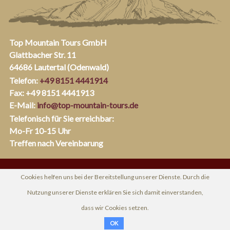
Top Mountain Tours GmbH
Glattbacher Str. 11
64686 Lautertal (Odenwald)
Telefon:
+49 8151 4441914
Fax: +49 8151 4441913
E-Mail:
info@top-mountain-tours.de
Telefonisch für Sie erreichbar:
Mo-Fr 10-15 Uhr
Treffen nach Vereinbarung
Cookies helfen uns bei der Bereitstellung unserer Dienste. Durch die
Nutzung unserer Dienste erklären Sie sich damit einverstanden,
dass wir Cookies setzen.
OK