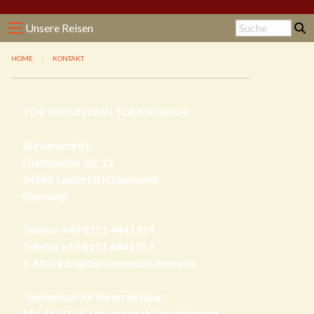
Unsere Reisen
HOME
KONTAKT
TOP MOUNTAIN TOURS GmbH
Büroanschrift:
Glattbacher Str. 11
64686 Lautertal (Odenwald)
Germany
Telefon
+49 8151 4441914
Telefax +49 8151 4441913
E-Mail
info@top-mountain-tours.de
Telefonisch für Sie erreichbar:
Mo-Fr 10-15 Uhr und nach Vereinbarung