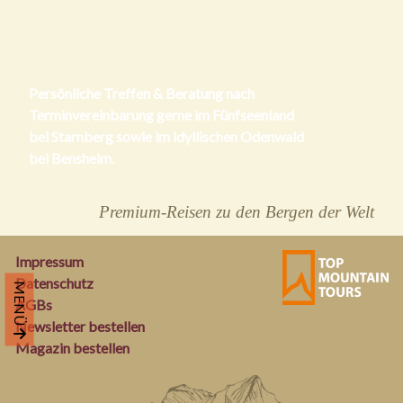
Persönliche Treffen & Beratung nach
Terminvereinbarung gerne im Fünfseenland
bei Starnberg sowie im idyllischen Odenwald
bei Bensheim.
Premium-Reisen zu den Bergen der Welt
Impressum
Datenschutz
MENÜ
AGBs
Newsletter bestellen
Magazin bestellen