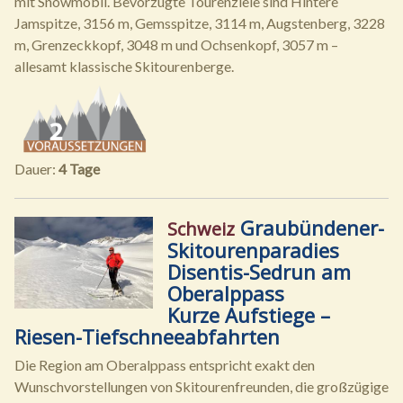
mit Snowmobil. Bevorzugte Tourenziele sind Hintere
Jamspitze, 3156 m, Gemsspitze, 3114 m, Augstenberg, 3228
m, Grenzeckkopf, 3048 m und Ochsenkopf, 3057 m –
allesamt klassische Skitourenberge.
Dauer:
4 Tage
Graubündener-
Schweiz
Skitourenparadies
Disentis-Sedrun am
Oberalppass
Kurze Aufstiege –
Riesen-Tiefschneeabfahrten
Die Region am Oberalppass entspricht exakt den
Wunschvorstellungen von Skitourenfreunden, die großzügige