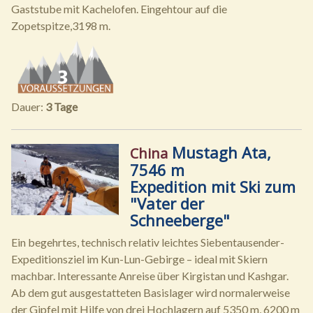
Gaststube mit Kachelofen. Eingehtour auf die
Zopetspitze,3198 m.
Dauer:
3 Tage
Mustagh Ata,
China
7546 m
Expedition mit Ski zum
"Vater der
Schneeberge"
Ein begehrtes, technisch relativ leichtes Siebentausender-
Expeditionsziel im Kun-Lun-Gebirge – ideal mit Skiern
machbar. Interessante Anreise über Kirgistan und Kashgar.
Ab dem gut ausgestatteten Basislager wird normalerweise
der Gipfel mit Hilfe von drei Hochlagern auf 5350 m, 6200 m