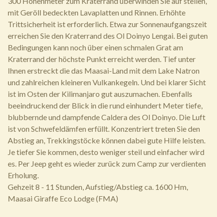
300 Höhenmeter zum Kraterrand überwinden Sie auf steilen,
mit Geröll bedeckten Lavaplatten und Rinnen. Erhöhte
Trittsicherheit ist erforderlich. Etwa zur Sonnenaufgangszeit
erreichen Sie den Kraterrand des Ol Doinyo Lengai. Bei guten
Bedingungen kann noch über einen schmalen Grat am
Kraterrand der höchste Punkt erreicht werden. Tief unter
Ihnen erstreckt die das Maasai-Land mit dem Lake Natron
und zahlreichen kleineren Vulkankegeln. Und bei klarer Sicht
ist im Osten der Kilimanjaro gut auszumachen. Ebenfalls
beeindruckend der Blick in die rund einhundert Meter tiefe,
blubbernde und dampfende Caldera des Ol Doinyo. Die Luft
ist von Schwefeldämfen erfüllt. Konzentriert treten Sie den
Abstieg an, Trekkingstöcke können dabei gute Hilfe leisten.
Je tiefer Sie kommen, desto weniger steil und einfacher wird
es. Per Jeep geht es wieder zurück zum Camp zur verdienten
Erholung.
Gehzeit 8 - 11 Stunden, Aufstieg/Abstieg ca. 1600 Hm,
Maasai Giraffe Eco Lodge (FMA)