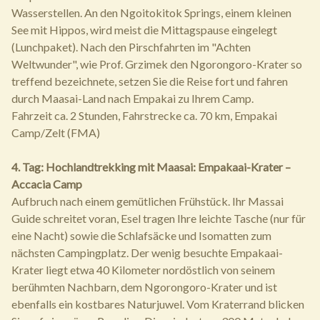
Wasserstellen. An den Ngoitokitok Springs, einem kleinen
See mit Hippos, wird meist die Mittagspause eingelegt
(Lunchpaket). Nach den Pirschfahrten im "Achten
Weltwunder", wie Prof. Grzimek den Ngorongoro-Krater so
treffend bezeichnete, setzen Sie die Reise fort und fahren
durch Maasai-Land nach Empakai zu Ihrem Camp.
Fahrzeit ca. 2 Stunden, Fahrstrecke ca. 70 km, Empakai
Camp/Zelt (FMA)
4. Tag: Hochlandtrekking mit Maasai: Empakaai-Krater –
Accacia Camp
Aufbruch nach einem gemütlichen Frühstück. Ihr Massai
Guide schreitet voran, Esel tragen Ihre leichte Tasche (nur für
eine Nacht) sowie die Schlafsäcke und Isomatten zum
nächsten Campingplatz. Der wenig besuchte Empakaai-
Krater liegt etwa 40 Kilometer nordöstlich von seinem
berühmten Nachbarn, dem Ngorongoro-Krater und ist
ebenfalls ein kostbares Naturjuwel. Vom Kraterrand blicken