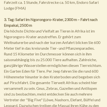
Fahrzeit ca. 1 Stunde, Fahrstrecke ca. 50 km, Endoro Safari
Lodge (FMA)
3. Tag: Safari im Ngorongoro-Krater, 2300 m – Fahrt nach
Empakai, 2500 m
Die höchste Dichte und Vielfalt an Tieren in Afrika ist im
Ngorongoro-Krater anzutreffen. Er gehört zum
Weltnaturerbe und nach der kurzen Anfahrt blicken Sie 600
Meter tief in das kreisrunde Tier- und Pflanzenparadies.
Rund 15 Kilometer im Durchmesser können sich in ihm
saisonabhängig bis zu 25.000 Tiere aufhalten. Zahlreiche,
ganzjährige Wasserstellen ermöglichen diesen Tierreichtum.
Ein Garten Eden für Tiere. Per Jeep fahren Sie die rund 600
Höhenmeter hinunter in den Kraterboden und begeben sich
auf Pirschfahrt. Die gesamte Tierwelt Afrikas scheint hier
versammelt zu sein. Gnus, Zebras, Gazellen und Antilopen
sind zu beobachten, meist entdecken Sie auch mehrere
Vertreter der "Big Five" (Löwe, Nashorn, Elefant, Büffel und
Leopard. Dazwischen treiben die Massai ihren Kühe zu den