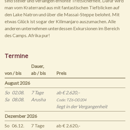
sind steiler und verlangen erhöhte Trittsicherheit. Dafür wird
man vom Kraterrand aus mit fantastischen Tiefblicken auf
den Lake Natron und über die Massai-Steppe belohnt. Mit
etwas Glück ist sogar der Kilimanjaro auszumachen. Alle
anderen unternehmen unterdessen Exkursionen im Bereich
des Camps. Afrika pur!
Termine
Dauer,
von / bis
ab / bis
Preis
August 2026
So
02.08.
7 Tage
ab € 2.620,–
Sa
08.08.
Arusha
Code: TZ6-OD204
liegt in der Vergangenheit
Dezember 2026
So
06.12.
7 Tage
ab € 2.620,–