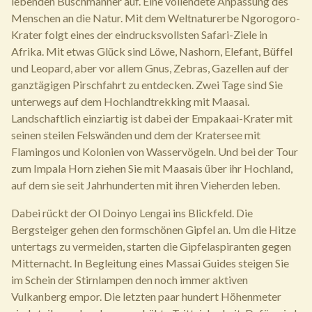
lebenden Buschmänner auf. Eine vollendete Anpassung des
Menschen an die Natur. Mit dem Weltnaturerbe Ngorogoro-
Krater folgt eines der eindrucksvollsten Safari-Ziele in
Afrika. Mit etwas Glück sind Löwe, Nashorn, Elefant, Büffel
und Leopard, aber vor allem Gnus, Zebras, Gazellen auf der
ganztägigen Pirschfahrt zu entdecken. Zwei Tage sind Sie
unterwegs auf dem Hochlandtrekking mit Maasai.
Landschaftlich einziartig ist dabei der Empakaai-Krater mit
seinen steilen Felswänden und dem der Kratersee mit
Flamingos und Kolonien von Wasservögeln. Und bei der Tour
zum Impala Horn ziehen Sie mit Maasais über ihr Hochland,
auf dem sie seit Jahrhunderten mit ihren Vieherden leben.
Dabei rückt der Ol Doinyo Lengai ins Blickfeld. Die
Bergsteiger gehen den formschönen Gipfel an. Um die Hitze
untertags zu vermeiden, starten die Gipfelaspiranten gegen
Mitternacht. In Begleitung eines Massai Guides steigen Sie
im Schein der Stirnlampen den noch immer aktiven
Vulkanberg empor. Die letzten paar hundert Höhenmeter