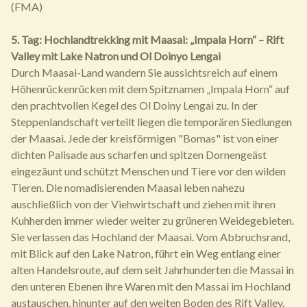
(FMA)
5. Tag: Hochlandtrekking mit Maasai: „Impala Horn“ – Rift
Valley mit Lake Natron und Ol Doinyo Lengai
Durch Maasai-Land wandern Sie aussichtsreich auf einem
Höhenrückenrücken mit dem Spitznamen „Impala Horn“ auf
den prachtvollen Kegel des Ol Doiny Lengai zu. In der
Steppenlandschaft verteilt liegen die temporären Siedlungen
der Maasai. Jede der kreisförmigen "Bomas" ist von einer
dichten Palisade aus scharfen und spitzen Dornengeäst
eingezäunt und schützt Menschen und Tiere vor den wilden
Tieren. Die nomadisierenden Maasai leben nahezu
auschließlich von der Viehwirtschaft und ziehen mit ihren
Kuhherden immer wieder weiter zu grüneren Weidegebieten.
Sie verlassen das Hochland der Maasai. Vom Abbruchsrand,
mit Blick auf den Lake Natron, führt ein Weg entlang einer
alten Handelsroute, auf dem seit Jahrhunderten die Massai in
den unteren Ebenen ihre Waren mit den Massai im Hochland
austauschen, hinunter auf den weiten Boden des Rift Valley.