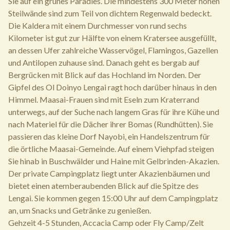
Sie auf ein grünes Paradies. Die mindestens 300 Meter hohen
Steilwände sind zum Teil von dichtem Regenwald bedeckt.
Die Kaldera mit einem Durchmesser von rund sechs
Kilometer ist gut zur Hälfte von einem Kratersee ausgefüllt,
an dessen Ufer zahlreiche Wasservögel, Flamingos, Gazellen
und Antilopen zuhause sind. Danach geht es bergab auf
Bergrücken mit Blick auf das Hochland im Norden. Der
Gipfel des Ol Doinyo Lengai ragt hoch darüber hinaus in den
Himmel. Maasai-Frauen sind mit Eseln zum Kraterrand
unterwegs, auf der Suche nach langem Gras für ihre Kühe und
nach Materiel für die Dächer ihrer Bomas (Rundhütten). Sie
passieren das kleine Dorf Nayobi, ein Handelszentrum für
die örtliche Maasai-Gemeinde. Auf einem Viehpfad steigen
Sie hinab in Buschwälder und Haine mit Gelbrinden-Akazien.
Der private Campingplatz liegt unter Akazienbäumen und
bietet einen atemberaubenden Blick auf die Spitze des
Lengai. Sie kommen gegen 15:00 Uhr auf dem Campingplatz
an, um Snacks und Getränke zu genießen.
Gehzeit 4-5 Stunden, Accacia Camp oder Fly Camp/Zelt