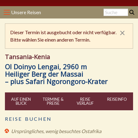
Unsere Reisen
×
Dieser Termin ist ausgebucht oder nicht verfügbar.
Bitte wählen Sie einen anderen Termin.
Tansania-Kenia
Ol Doinyo Lengai, 2960 m
Heiliger Berg der Massai
– plus Safari Ngorongoro-Krater
AUF EINEN
TERMINE &
REISE
REISE
INFO
BLICK
PREISE
VERLAUF
R E I S E B U C H E N
Ursprüngliches, wenig besuchtes Ostafrika