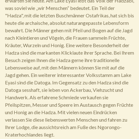
erwarten Sie heute. Am Lake Eyasi lebt das Volk der Hadzabi,
was soviel wie „wir Menschen“ bedeutet. Ein Teil der
"Hadza", mit die letzten Buschmänner Ostafrikas, hat sich bis
heute die archaische, absolut naturangepasste Lebensform
bewahrt. Die Männer gehen mit Pfeil und Bogen auf die Jagd
nach Kleintieren und Vögeln, die Frauen sammeln Früchte,
Kräuter, Wurzeln und Honig. Eine weitere Besonderheit der
Hadza sind die markanten Klicklaute ihrer Sprache. Bei Ihrem
Besuch zeigen Ihnen die Hadza gerne ihre traditionelle
Lebensweise auf, mit den Männern können Sie mit auf die
Jagd gehen. Ein weiterer interessanter Volksstamm am Lake
Eyasi sind die Datoga. Im Gegensatz zu den Hadza sind die
Datoga sesshaft, sie leben von Ackerbau, Viehzucht und
Handwerk. Als erfahrene Schmiede verkaufen sie
Pfeilspitzen, Messer und Speere im Austausch gegen Früchte
und Honig an die Hadza. Mit vielen neuen Eindrücken
verlassen Sie diese liebenswerten Menschen und fahren zu
Ihrer Lodge, die aussichtsreich am Fuße des Ngorongo-
Kraterhochlandes liegt.