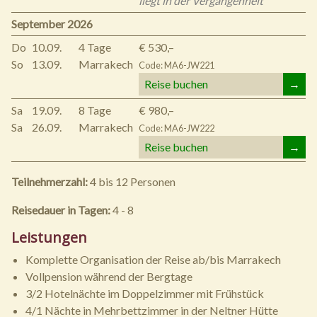
liegt in der Vergangenheit
September 2026
Do
10.09.
4 Tage
€ 530,–
So
13.09.
Marrakech
Code: MA6-JW221
Reise buchen
→
Sa
19.09.
8 Tage
€ 980,–
Sa
26.09.
Marrakech
Code: MA6-JW222
Reise buchen
→
Teilnehmerzahl:
4 bis 12 Personen
Reisedauer in Tagen:
4 - 8
Leistungen
Komplette Organisation der Reise ab/bis Marrakech
Vollpension während der Bergtage
3/2 Hotelnächte im Doppelzimmer mit Frühstück
4/1 Nächte in Mehrbettzimmer in der Neltner Hütte