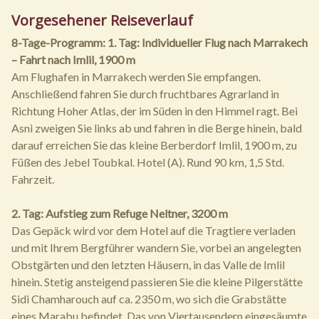
Vorgesehener Reiseverlauf
8-Tage-Programm:
1. Tag: Individueller Flug nach Marrakech
– Fahrt nach Imlil, 1900 m
Am Flughafen in Marrakech werden Sie empfangen.
Anschließend fahren Sie durch fruchtbares Agrarland in
Richtung Hoher Atlas, der im Süden in den Himmel ragt. Bei
Asni zweigen Sie links ab und fahren in die Berge hinein, bald
darauf erreichen Sie das kleine Berberdorf Imlil, 1900 m, zu
Füßen des Jebel Toubkal. Hotel (A). Rund 90 km, 1,5 Std.
Fahrzeit.
2. Tag: Aufstieg zum Refuge Neltner, 3200 m
Das Gepäck wird vor dem Hotel auf die Tragtiere verladen
und mit Ihrem Bergführer wandern Sie, vorbei an angelegten
Obstgärten und den letzten Häusern, in das Valle de Imlil
hinein. Stetig ansteigend passieren Sie die kleine Pilgerstätte
Sidi Chamharouch auf ca. 2350 m, wo sich die Grabstätte
eines Marabu befindet. Das von Viertausendern eingesäumte