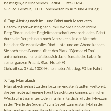
bestiegen, ein erhebendes Gefühl. Hütte (FMA)
6-7 Std. Gehzeit, 1000 Höhenmeter im Auf- und Abstieg.
6. Tag: Abstieg nach Imlil und Fahrt nach Marrakech
Beschwingter Abstieg nach Imlil, wo Sie sich von Ihrem
Bergführer und der Begleitmannschaft verabschieden. Fahrt
durch die Berge hinaus nach Marrakech. In der Altstadt
beziehen Sie ein stilvolles Riad-Hotel und am Abend können
Sie noch einen Bummel über den Platz "Djemaa el Fna"
unternehmen, hier entfaltet sich das orientalische Leben in
seiner ganzen Pracht. Riad-Hotel (F)
Gehzeit ca. 3 Std., 1300 Höhenmeter Abstieg, 90 km Fahrt
7. Tag: Marrakech
Marrakech gehört zu den faszinierendsten Städten weltweit,
die Sie heute auf eigene Faust besichtigen können. Ein früher
Weckruf ist garantiert, denn fünfmal täglich ruft der Muezzin
in der "Perle des Südens" zum Gebet, zum ersten Mal in der
Morgendämmerung. Besichtigen Sie die Koutoubia