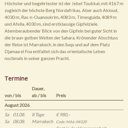
Höchster und begehrtester ist der Jebel Toubkal, mit 4167 m
zugleich der höchste Berg Nordafrikas. Aber auch Akioud,
4030 m, Ras-n-Ouanoukrim, 4083 m, Timesguida, 4089 m
und Afella, 4030 m, sind erstklassige Gipfelziele.
Atemberaubender Blick von den Gipfeln bei guter Sicht in
die braun-gelben Weiten der Sahara. Krönender Abschluss
der Reise ist Marrakech, in den Suqs und auf dem Platz
Djamaa el Fna entfaltet sich das orientalische Leben
nochmals in seiner ganzen Pracht.
Termine
Dauer,
von / bis
ab / bis
Preis
August 2026
Sa
01.08.
8 Tage
€ 980,–
Sa
08.08.
Marrakech
Code: MA6-JW220