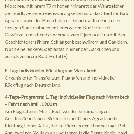
Moschee, mit ihrem 77 m hohen Minarett das Wahrzeichen
der Stadt, weitere Sehenswürdigkeiten sind das Stadttor Bab
Agnaou sowie der Bahia Palace. Danach sollten Sie in den
riesigen Souk eintauchen: Lederwaren, Kupferkessel,
Gewürze...und abends nochmals zum Djemaa el Fna mit den
Geschichtenerzählern, Schlangenbeschwörern und Gauklern.
Noch eine leckere Spezialität in einer der Garküchen und
zurück zu ihrem Riad-Hotel (F)
8. Tag: Individueller Rückflug von Marrakech
Organisierter Transfer zum Flughafen und individueller
Rückflug nach Deutschland.
4-Tage-Programm:
1. Tag: Individueller Flug nach Marrakech
– Fahrt nach Imlil, 1900 m
Am Flughafen in Marrakech werden Sie empfangen.
Anschließend fahren Sie durch fruchtbares Agrarland in
Richtung Hoher Atlas, der im Süden in den Himmel ragt. Bei
Asni zweigen Sie links ab und fahren in die Berge hinein, bald