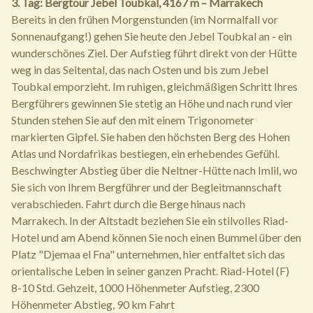
3. Tag: Bergtour Jebel Toubkal, 4167 m – Marrakech
Bereits in den frühen Morgenstunden (im Normalfall vor
Sonnenaufgang!) gehen Sie heute den Jebel Toubkal an - ein
wunderschönes Ziel. Der Aufstieg führt direkt von der Hütte
weg in das Seitental, das nach Osten und bis zum Jebel
Toubkal emporzieht. Im ruhigen, gleichmäßigen Schritt Ihres
Bergführers gewinnen Sie stetig an Höhe und nach rund vier
Stunden stehen Sie auf den mit einem Trigonometer
markierten Gipfel. Sie haben den höchsten Berg des Hohen
Atlas und Nordafrikas bestiegen, ein erhebendes Gefühl.
Beschwingter Abstieg über die Neltner-Hütte nach Imlil, wo
Sie sich von Ihrem Bergführer und der Begleitmannschaft
verabschieden. Fahrt durch die Berge hinaus nach
Marrakech. In der Altstadt beziehen Sie ein stilvolles Riad-
Hotel und am Abend können Sie noch einen Bummel über den
Platz "Djemaa el Fna" unternehmen, hier entfaltet sich das
orientalische Leben in seiner ganzen Pracht. Riad-Hotel (F)
8-10 Std. Gehzeit, 1000 Höhenmeter Aufstieg, 2300
Höhenmeter Abstieg, 90 km Fahrt