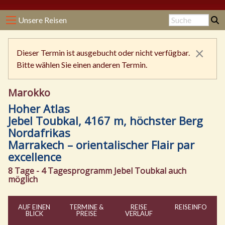
Unsere Reisen
×
Dieser Termin ist ausgebucht oder nicht verfügbar.
Bitte wählen Sie einen anderen Termin.
Marokko
Hoher Atlas
Jebel Toubkal, 4167 m, höchster Berg
Nordafrikas
Marrakech – orientalischer Flair par
excellence
8 Tage - 4 Tagesprogramm Jebel Toubkal auch
möglich
AUF EINEN
TERMINE &
REISE
REISE
INFO
BLICK
PREISE
VERLAUF