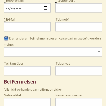
*
geboren am
*
Geburtsort
*
E-Mail
Tel. mobil
Den anderen Teilnehmern dieser Reise darf mitgeteilt werden,
meine:
Tel. tagsüber
Tel. privat
Bei Fernreisen
falls nicht vorhanden, dann bitte nachreichen
Nationalität
Reisepassnummer