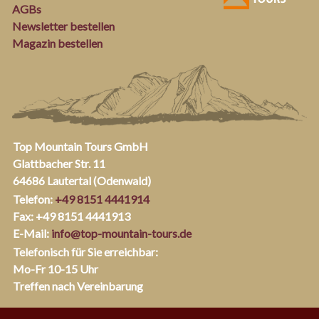
AGBs
Newsletter bestellen
Magazin bestellen
Top Mountain Tours GmbH
Glattbacher Str. 11
64686 Lautertal (Odenwald)
Telefon:
+49 8151 4441914
Fax: +49 8151 4441913
E-Mail:
info@top-mountain-tours.de
Telefonisch für Sie erreichbar:
Mo-Fr 10-15 Uhr
Treffen nach Vereinbarung