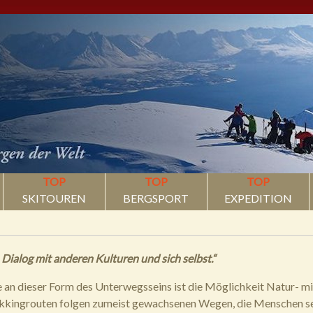
TOP
TOP
TOP
SKITOUREN
BERGSPORT
EXPEDITION
 Dialog mit anderen Kulturen und sich selbst.“
an dieser Form des Unterwegsseins ist die Möglichkeit Natur- mi
kkingrouten folgen zumeist gewachsenen Wegen, die Menschen sei