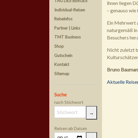
TAG DES BERGES
ihnen liegen D
Individual-Reisen
– genauso wie 
Reiseinfos
Ein Mehrwert a
Partner | Links
naturgemäß in 
Besuchers hera
TMT Business
Shop
Nicht zuletzt 
Gutschein
Kulturschätzen
Kontakt
Bruno Bauman
Sitemap
Aktuelle Rei
Suche
nach Stichwort
Reisen ab Datum