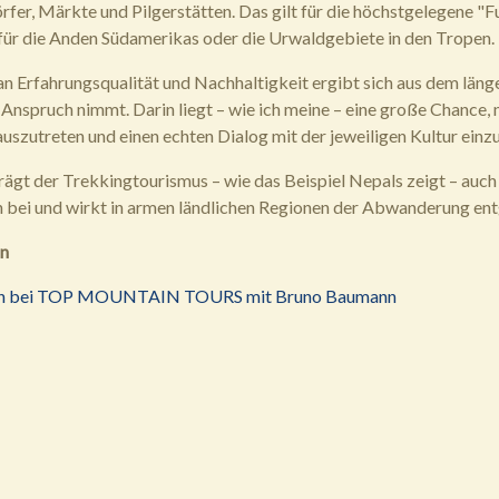
örfer, Märkte und Pilgerstätten. Das gilt für die höchstgelegene 
für die Anden Südamerikas oder die Urwaldgebiete in den Tropen.
n Erfahrungsqualität und Nachhaltigkeit ergibt sich aus dem läng
Anspruch nimmt. Darin liegt – wie ich meine – eine große Chance, n
uszutreten und einen echten Dialog mit der jeweiligen Kultur einz
trägt der Trekkingtourismus – wie das Beispiel Nepals zeigt – auch
 bei und wirkt in armen ländlichen Regionen der Abwanderung en
n
sen bei TOP MOUNTAIN TOURS mit Bruno Baumann