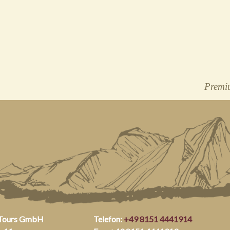
Premiu
 Tours GmbH
Telefon:
+49 8151 4441914