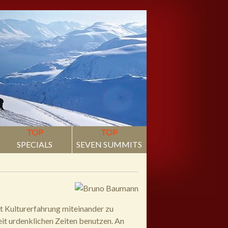
TOP
TOP
SPECIALS
SEVEN SUMMITS
t Kulturerfahrung miteinander zu
t urdenklichen Zeiten benutzen. An