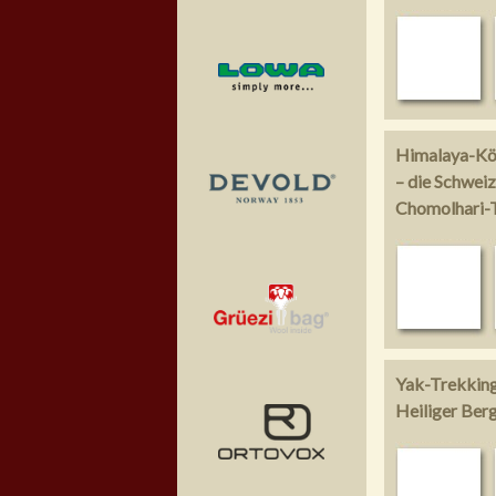
Himalaya-Kö
– die Schwei
Chomolhari-T
Yak-Trekkin
Heiliger Ber