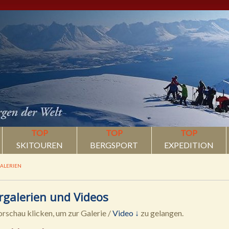
TOP
TOP
TOP
SKITOUREN
BERGSPORT
EXPEDITION
ALERIEN
rgalerien und Videos
orschau klicken, um zur Galerie /
Video ↓
zu gelangen.