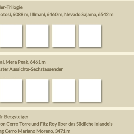
er-Trilogie
otosí, 6088 m, Illimani, 6460 m, Nevado Sajama, 6542 m
l, Mera Peak, 6461 m
ster Aussichts-Sechstausender
ür Bergsteiger
n Cerro Torre und Fitz Roy über das Südliche Inlandeis
ng Cerro Mariano Moreno, 3471 m