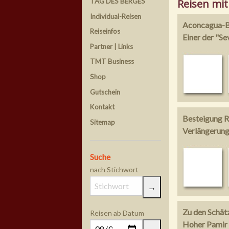
Reisen mit
TAG DES BERGES
Individual-Reisen
Aconcagua-Be
Reiseinfos
Einer der "S
Partner | Links
TMT Business
Shop
Gutschein
Kontakt
Besteigung R
Sitemap
Verlängerung
Suche
nach Stichwort
Zu den Schät
Reisen ab Datum
Hoher Pamir 