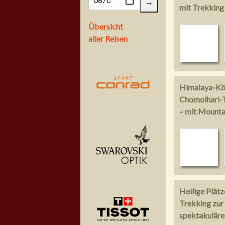
mit Trekking 
Übersicht
aller Reisen
Himalaya-Kö
Chomolhari-T
– mit Mountai
Heilige Plät
Trekking zur
spektakuläre