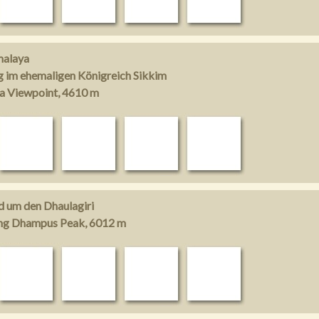
malaya
g im ehemaligen Königreich Sikkim
a Viewpoint, 4610 m
d um den Dhaulagiri
ung Dhampus Peak, 6012 m