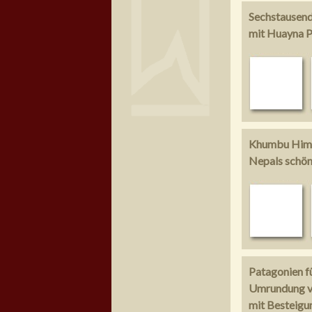
Sechstausend
mit Huayna P
Khumbu Hima
Nepals schön
Patagonien f
Umrundung vo
mit Besteigu