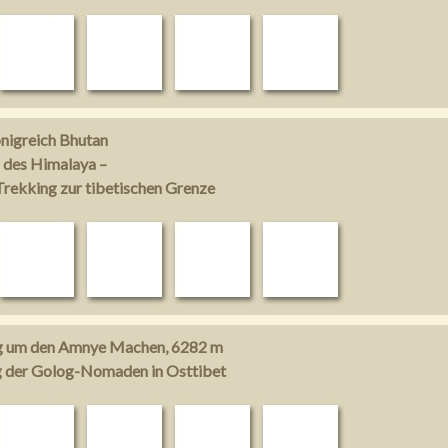
nigreich Bhutan
z des Himalaya –
rekking zur tibetischen Grenze
g um den Amnye Machen, 6282 m
g der Golog-Nomaden in Osttibet