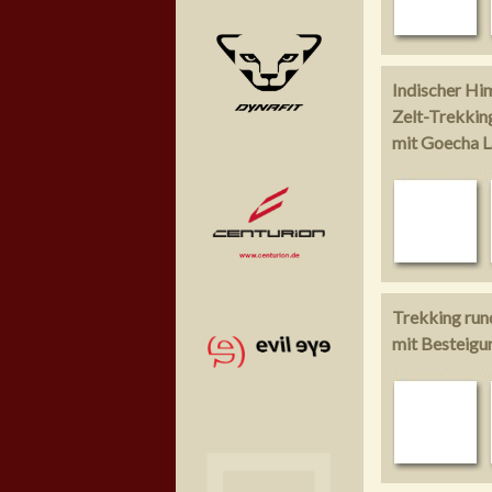
Indischer Hi
Zelt-Trekkin
mit Goecha L
Trekking run
mit Besteig