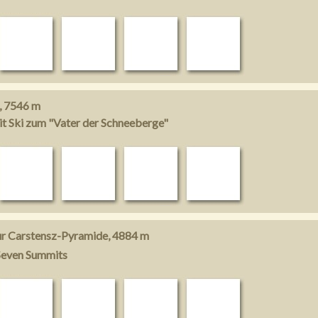
, 7546 m
it Ski zum "Vater der Schneeberge"
ur Carstensz-Pyramide, 4884 m
 Seven Summits