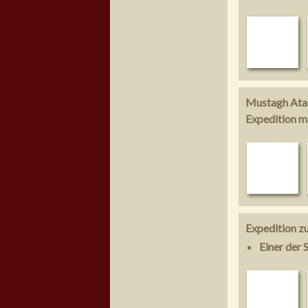
Mustagh Ata
Expedition m
Expedition z
Einer der