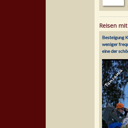
Reisen mit
Besteigung K
weniger freq
eine der schö