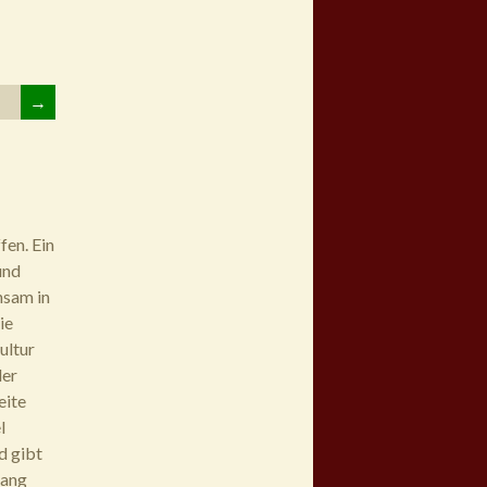
→
fen. Ein
und
nsam in
ie
ultur
der
eite
l
d gibt
lang