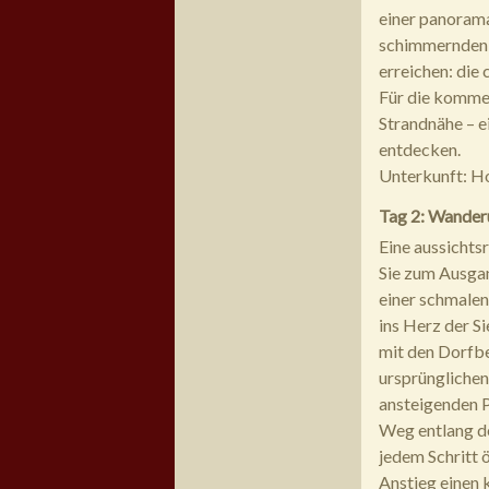
einer panorama
schimmernden O
erreichen: die
Für die kommen
Strandnähe – ei
entdecken.
Unterkunft: Ho
Tag 2: Wanderu
Eine aussichts
Sie zum Ausgan
einer schmalen
ins Herz der S
mit den Dorfbe
ursprünglichen
ansteigenden P
Weg entlang d
jedem Schritt ö
Anstieg einen k