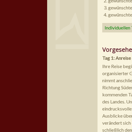
gewünschte
gewünschte
gewünschte 
Individuellen
Vorgesehe
Tag 1: Anreise
Ihre Reise begi
organisierter 
nimmt anschlie
Richtung Süden
kommenden Tage
des Landes. Un
eindrucksvolle
Ausblicke über
verändert sich
schließlich den