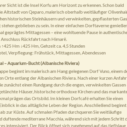
arer Sicht ist die Insel Korfu am Horizont zu erkennen. Schon bald
die Altstadt von Qeparo, malerisch oberhalb weitläufiger Olivenhai
hen historischen Steinhäusern und verwinkelten, gepflasterten Ga
t stehen geblieben zu sein. In einer einfachen Dorftaverne genießen
onal geprägtes Mittagessen – eine wohltuende Pause in authentisch
Anschluss Rückfahrt nach Himarë.
m ↑425 Hm ↓425 Hm, Gehzeit ca. 4,5 Stunden
tel, Verpflegung: Frühstück, Mittagessen, Abendessen
Jal – Aquarium-Bucht (Albanische Riviera)
appe beginnt im malerisch am Hang gelegenen Dorf Vuno, einem d
en Orte entlang der Albanischen Riviera. Nach einer kurzen Anfahr
e zunächst einen Rundgang durch die engen, verwinkelten Gassen
etünchte Häuser, historische orthodoxe Kirchen und das markant
mal prägen das Ortsbild. Im kleinen Dorfcafé erhalten Sie einen
Einblick in das alltägliche Leben der Region. Anschließend beginnt
b zur Küste. Auf schmalen Pfaden durchqueren Sie weitläufige
d duftende mediterrane Macchia, während sich mit jedem Schritt d
s intensiviert. Der Blick öffnet sich zunehmend auf das tiefblaue