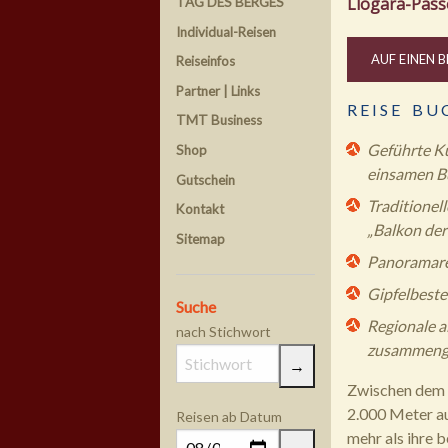
Llogara-Pass
TAG DES BERGES
Individual-Reisen
AUF EINEN B
Reiseinfos
Partner | Links
R E I S E B U 
TMT Business
Geführte Kü
Shop
einsamen B
Gutschein
Traditionel
Kontakt
„Balkon der
Sitemap
Panoramare
Gipfelbeste
Suche
Regionale a
nach Stichwort
zusammenge
Zwischen dem t
2.000 Meter au
Reisen ab Datum
mehr als ihre b