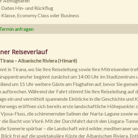
r Abflughafen
 Daten Hin- und Rückflug
Klasse, Economy Class oder Business
 Termin anfragen
ner Reiseverlauf
 Tirana – Albanische Riviera (Himarë)
nnt in Tirana, wo Sie Ihre Reiseleitung sowie Ihre Mitreisenden tref
Gruppentransfer beginnt zunächst um 14:00 Uhr im Stadtzentrum 
ßend um 15 Uhr weitere Gäste am Flughafen auf, bevor Sie gemei
 aufbrechen. Während der Fahrt stimmt Sie Ihre Reiseleitung auf d
 ein und vermittelt spannende Einblicke in die Geschichte und K
terwegs eröffnen sich bereits erste landschaftliche Höhepunkte: 
 Vjosa-Fluss, die schimmernden Salinen der Narta-Lagune sowie w
 die Bucht von Vlorë. Mit der Durchfahrt durch den Llogara-Tunne
 die Szenerie spürbar – die Landschaft wird wilder, mediterraner un
 Blick frei auf die spektakuläre Küste der Albanischen Riviera. Ent