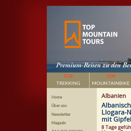
TOP
TOP
TREKKING
MOUNTAINBIKE
Albanien
Home
Albanisch
Über uns
Llogara-N
Newsletter
mit Gipfe
Magazin
8 Tage gefüh