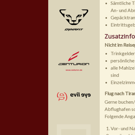
Sämtliche T
An- und Abr
Gepäcktrans
Eintrittsg
Zusatzinf
Nicht im Reise
Trinkgelder
persönlich
alle Mahlze
sind
Einzelzimme
Flug nach Tira
Gerne buchen/v
Abflughafen so
Folgende Anga
Vor- und N