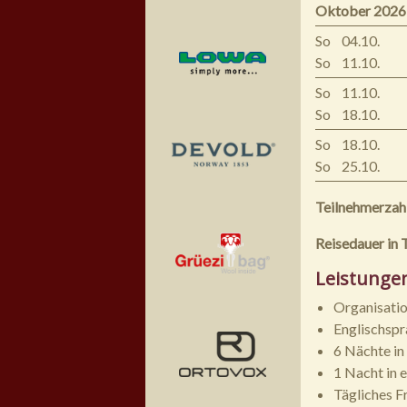
Oktober 2026
So
04.10.
So
11.10.
So
11.10.
So
18.10.
So
18.10.
So
25.10.
Teilnehmerzah
Reisedauer in 
Leistunge
Organisatio
Englischspr
6 Nächte in
1 Nacht in 
Tägliches F