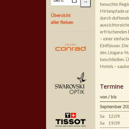
besuchte Regio
Hirtenpfade un
Übersicht
durch duftende
aller Reisen
aussichtsreich
erfrischenden 
– einer einfac
Einflüssen. Die
des Llogara-Na
beschließen. Ü
Hotels – sauber
Termine
von / bis
September 20
Sa
12.09.
Sa
19.09.