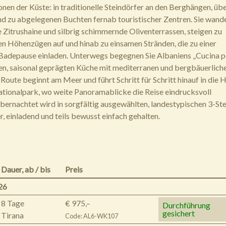
nen der Küste: in traditionelle Steindörfer an den Berghängen, übe
d zu abgelegenen Buchten fernab touristischer Zentren. Sie wand
 Zitrushaine und silbrig schimmernde Oliventerrassen, steigen zu
en Höhenzügen auf und hinab zu einsamen Stränden, die zu einer
Badepause einladen. Unterwegs begegnen Sie Albaniens „Cucina p
hen, saisonal geprägten Küche mit mediterranen und bergbäuerlich
 Route beginnt am Meer und führt Schritt für Schritt hinauf in die
tionalpark, wo weite Panoramablicke die Reise eindrucksvoll
bernachtet wird in sorgfältig ausgewählten, landestypischen 3-St
, einladend und teils bewusst einfach gehalten.
Dauer,
ab / bis
Preis
26
8 Tage
€ 975,–
Durchführung
gesichert
Tirana
Code: AL6-WK107