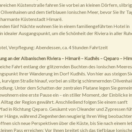
reichen Küstenstraße fahren Sie vorbei an kleinen Dörfern, silbrig
livenhainen und dem tiefblauen Ionischen Meer, bevor Sie Ihr Ta
 charmante Küstenstadt Himarë.
den fünf Nächte wohnen Sie in einem familiengeführten Hotel in
n idealer Ausgangspunkt, um die Schönheit der Riviera in aller Ruh
tel, Verpflegung: Abendessen, ca. 4 Stunden Fahrtzeit
ng an der Albanischen Riviera – Himarë – Kudhës – Qeparo – Him
reiche Fahrt entlang der glitzernden Buchten des Ionischen Meeres
gspunkt Ihrer Wanderung im Dorf Kudhës. Von hier aus steigen Si
, kurvigen Straße hinauf, vorbei an silbrig schimmernden Olivenhai
iedlung. Unter dem Schatten der zentralen Platane legen Sie geme
wohnern eine erste Pause ein – ein stiller Moment, der Einblicke i
 Alltag der Region gewährt. Anschließend folgen Sie einem sanft
fad in Richtung Qeparo. Gesäumt von Oleander und Zypressen füh
er Hänge, während Ziegenherden neugierig Ihren Weg beobachten
ffnen sich neue Perspektiven über die Küste, bis Sie nach einem le
leinen Pass erreichen: Vor Ihnen breitet sich das tiefblaue Ionisc