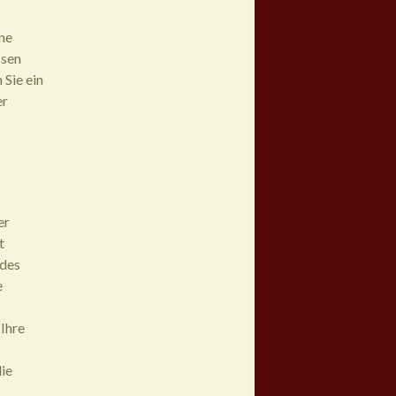
ne
ssen
 Sie ein
er
er
t
 des
e
 Ihre
ie