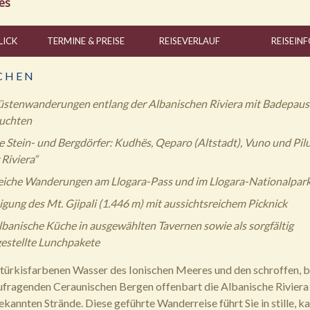
es
LICK
TERMINE & PREISE
REISE
VERLAUF
REISE
INF
C H E N
stenwanderungen entlang der Albanischen Riviera mit Badepaus
uchten
le Stein- und Bergdörfer: Kudhës, Qeparo (Altstadt), Vuno und Pilu
 Riviera“
iche Wanderungen am Llogara-Pass und im Llogara-Nationalpar
igung des Mt. Gjipali (1.446 m) mit aussichtsreichem Picknick
lbanische Küche in ausgewählten Tavernen sowie als sorgfältig
stellte Lunchpakete
ürkisfarbenen Wasser des Ionischen Meeres und den schroffen, b
fragenden Ceraunischen Bergen offenbart die Albanische Riviera
ekannten Strände. Diese geführte Wanderreise führt Sie in stille, 