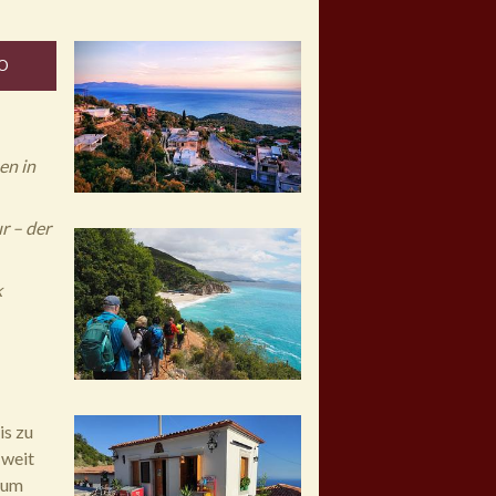
O
en in
r – der
k
is zu
 weit
kaum