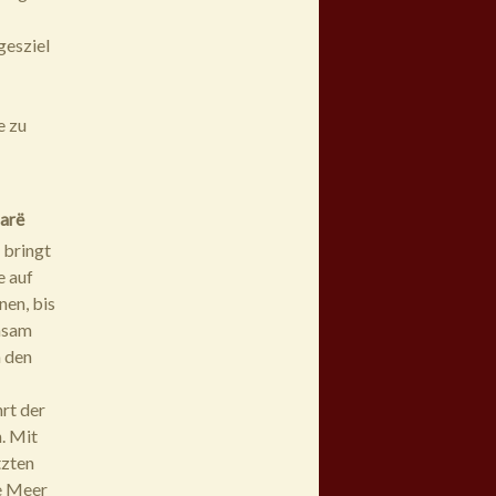
gesziel
e zu
arë
 bringt
e auf
nen, bis
insam
n den
rt der
. Mit
tzten
he Meer