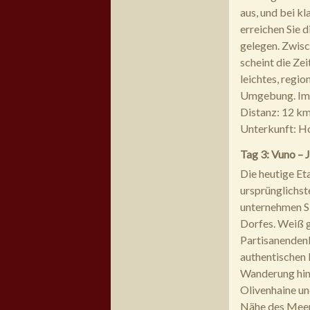
aus, und bei kl
erreichen Sie 
gelegen. Zwisc
scheint die Zei
leichtes, regi
Umgebung. Im 
Distanz: 12 k
Unterkunft: Ho
Tag 3: Vuno – 
Die heutige Et
ursprünglichst
unternehmen Si
Dorfes. Weiß g
Partisanendenk
authentischen 
Wanderung hina
Olivenhaine un
Nähe des Meere