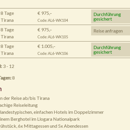
8 Tage
€ 975,–
Durchführung
gesichert
Tirana
Code: AL6-WK104
8 Tage
€ 975,–
Reise anfragen
Tirana
Code: AL6-WK105
8 Tage
€ 1.005,–
Durchführung
gesichert
Tirana
Code: AL6-WK106
l:
3 - 12
Tagen:
8
n
n der Reise ab/bis Tirana
achige Reiseleitung
 landestypischen, einfachen Hotels im Doppelzimmer
einem Berghotel im Llogara Nationalpark
rühstück, 6x Mittagessen und 5x Abendessen