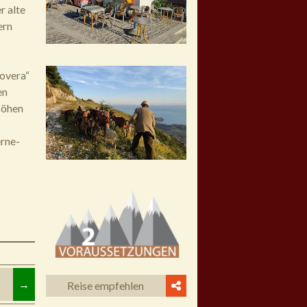
r alte
ern
overa“
en
 Höhen
erne-
→
Reise empfehlen