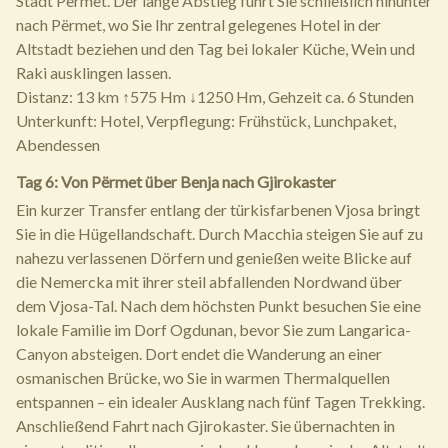
Stadt Përmet. Der lange Abstieg führt Sie schließlich hinunter
nach Përmet, wo Sie Ihr zentral gelegenes Hotel in der
Altstadt beziehen und den Tag bei lokaler Küche, Wein und
Raki ausklingen lassen.
Distanz: 13 km ↑575 Hm ↓1250 Hm, Gehzeit ca. 6 Stunden
Unterkunft: Hotel, Verpflegung: Frühstück, Lunchpaket,
Abendessen
Tag 6: Von Përmet über Benja nach Gjirokaster
Ein kurzer Transfer entlang der türkisfarbenen Vjosa bringt
Sie in die Hügellandschaft. Durch Macchia steigen Sie auf zu
nahezu verlassenen Dörfern und genießen weite Blicke auf
die Nemercka mit ihrer steil abfallenden Nordwand über
dem Vjosa-Tal. Nach dem höchsten Punkt besuchen Sie eine
lokale Familie im Dorf Ogdunan, bevor Sie zum Langarica-
Canyon absteigen. Dort endet die Wanderung an einer
osmanischen Brücke, wo Sie in warmen Thermalquellen
entspannen – ein idealer Ausklang nach fünf Tagen Trekking.
Anschließend Fahrt nach Gjirokaster. Sie übernachten in