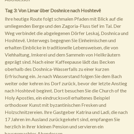
Tag 3: Von Limar über Doshnice nach Hoshtevë
Ihre heutige Route folgt schmalen Pfaden mit Blick auf die
umliegenden Berge und den Zagoria-Fluss tief im Tal. Der
Weg verbindet die abgelegenen Dörfer Leskaj, Doshnica und
Hoshtevë. Unterwegs begegnen Sie Einheimischen und
erhalten Einblicke in traditionelle Lebensweisen, die von
Viehhaltung, Imkerei und dem Sammeln von Heilkräutern
geprägt sind. Nach einer Kaffeepause lädt das Becken
oberhalb des Doshnica-Wasserfalls zu einer kurzen
Erfrischung ein. Je nach Wasserstand folgen Sie dem Bach
weiter oder kehren ins Dorf zurück, bevor der letzte Anstieg
nach Hoshtevë beginnt. Dort besuchen Sie die Church of the
Holy Apostles, ein eindrucksvoll erhaltenes Beispiel
orthodoxer Kunst mit byzantinischen Fresken und
Holzschnitzereien. Ihre Gastgeber Katrina und Ladi, die nach
17 Jahren im Ausland zurückgekehrt sind, empfangen Sie
herzlich in ihrer kleinen Pension und servieren ein
hausgemachtes Abendessen.