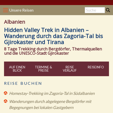
Unsere Reisen
Albanien
Hidden Valley Trek in Albanien –
Wanderung durch das Zagoria-Tal bis
Gjirokaster und Tirana
8 Tage Trekking durch Bergdörfer, Thermalquellen
und die UNESCO-Stadt Gjirokaster
AUF EINEN
TERMINE &
REISE
REISE
INFO
BLICK
PREISE
VERLAUF
R E I S E B U C H E N
Homestay-Trekking im Zagoria-Tal in Südalbanien
Wanderungen durch abgelegene Bergdörfer mit
Begegnungen bei lokalen Gastgebern