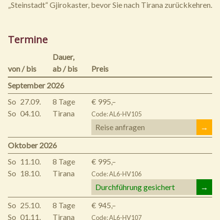
„Steinstadt“ Gjirokaster, bevor Sie nach Tirana zurückkehren.
Termine
Dauer,
von / bis
ab / bis
Preis
September 2026
So
27.09.
8 Tage
€ 995,–
So
04.10.
Tirana
Code: AL6-HV105
Reise anfragen
→
Oktober 2026
So
11.10.
8 Tage
€ 995,–
So
18.10.
Tirana
Code: AL6-HV106
Durchführung gesichert
→
So
25.10.
8 Tage
€ 945,–
So
01.11.
Tirana
Code: AL6-HV107