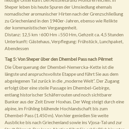
Sheper leben bis heute Spuren der Umsiedlung ehemals
nomadischer aromunischer Hirten nach der Grenzschließung
zu Griechenland in den 1940er-Jahren, ebenso wie Relikte
der kommunistischen Vergangenheit.
Distanz: 12,5 km ↑600 Hm ↓550 Hm, Gehzeit ca. 4,5 Stunden
Unterkunft: Gästehaus, Verpflegung: Frühstück, Lunchpaket,
Abendessen
Tag 5: Von Sheper über den Dhembel Pass nach Përmet
Die Überquerung der Dhembel-Nemercka-Kette ist die
längste und anspruchsvollste Etappe und führt Sie aus dem
abgelegenen Tal zurück in die „moderne Welt“. Der Zugang
erfolgt über eine steile Passage im Dhembel-Gebirge,
entlang historischer Schäferrouten und noch sichtbarer
Bunker aus der Zeit Enver Hoxhas. Der Weg steigt durch eine
alpine, im Frühling blühende Hochlandschaft bis zum
Dhembel-Pass (1.450 m). Von hier genießen Sie weite
Ausblicke bis nach Griechenland sowie ins Vjosa-Tal und zur