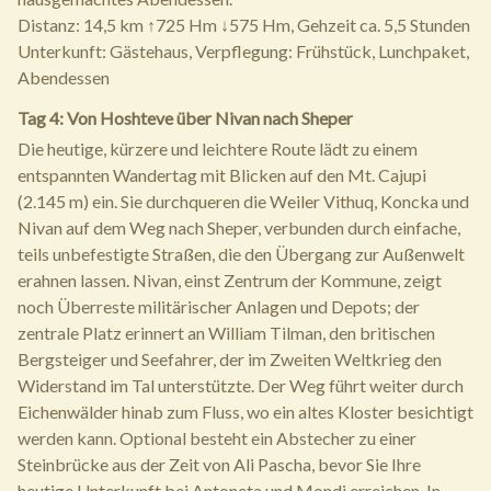
Distanz: 14,5 km ↑725 Hm ↓575 Hm, Gehzeit ca. 5,5 Stunden
Unterkunft: Gästehaus, Verpflegung: Frühstück, Lunchpaket,
Abendessen
Tag 4: Von Hoshteve über Nivan nach Sheper
Die heutige, kürzere und leichtere Route lädt zu einem
entspannten Wandertag mit Blicken auf den Mt. Cajupi
(2.145 m) ein. Sie durchqueren die Weiler Vithuq, Koncka und
Nivan auf dem Weg nach Sheper, verbunden durch einfache,
teils unbefestigte Straßen, die den Übergang zur Außenwelt
erahnen lassen. Nivan, einst Zentrum der Kommune, zeigt
noch Überreste militärischer Anlagen und Depots; der
zentrale Platz erinnert an William Tilman, den britischen
Bergsteiger und Seefahrer, der im Zweiten Weltkrieg den
Widerstand im Tal unterstützte. Der Weg führt weiter durch
Eichenwälder hinab zum Fluss, wo ein altes Kloster besichtigt
werden kann. Optional besteht ein Abstecher zu einer
Steinbrücke aus der Zeit von Ali Pascha, bevor Sie Ihre
heutige Unterkunft bei Antoneta und Mondi erreichen. In