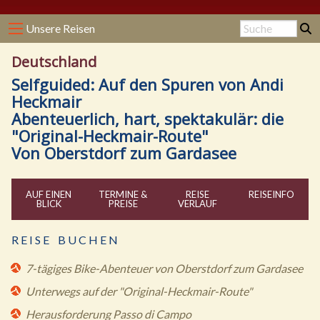
Unsere Reisen
Deutschland
Selfguided: Auf den Spuren von Andi
Heckmair
Abenteuerlich, hart, spektakulär: die
"Original-Heckmair-Route"
Von Oberstdorf zum Gardasee
AUF EINEN
TERMINE &
REISE
REISE
INFO
BLICK
PREISE
VERLAUF
R E I S E B U C H E N
7-tägiges Bike-Abenteuer von Oberstdorf zum Gardasee
Unterwegs auf der "Original-Heckmair-Route"
Herausforderung Passo di Campo