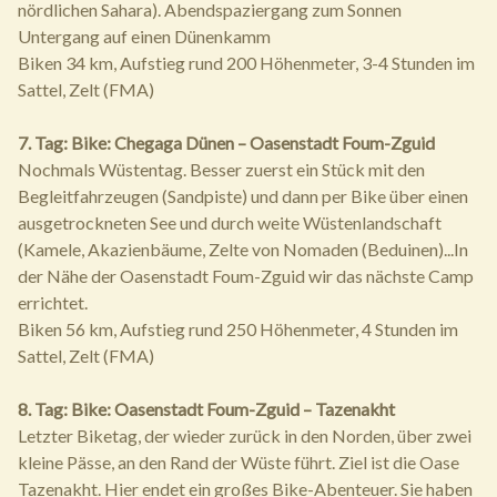
nördlichen Sahara). Abendspaziergang zum Sonnen
Untergang auf einen Dünenkamm
Biken 34 km, Aufstieg rund 200 Höhenmeter, 3-4 Stunden im
Sattel, Zelt (FMA)
7. Tag: Bike: Chegaga Dünen – Oasenstadt Foum-Zguid
Nochmals Wüstentag. Besser zuerst ein Stück mit den
Begleitfahrzeugen (Sandpiste) und dann per Bike über einen
ausgetrockneten See und durch weite Wüstenlandschaft
(Kamele, Akazienbäume, Zelte von Nomaden (Beduinen)...In
der Nähe der Oasenstadt Foum-Zguid wir das nächste Camp
errichtet.
Biken 56 km, Aufstieg rund 250 Höhenmeter, 4 Stunden im
Sattel, Zelt (FMA)
8. Tag: Bike: Oasenstadt Foum-Zguid – Tazenakht
Letzter Biketag, der wieder zurück in den Norden, über zwei
kleine Pässe, an den Rand der Wüste führt. Ziel ist die Oase
Tazenakht. Hier endet ein großes Bike-Abenteuer. Sie haben