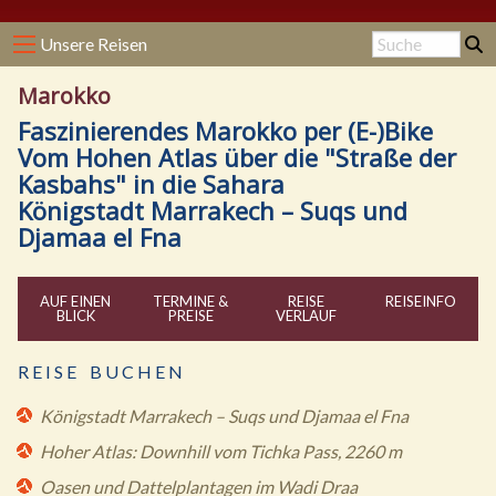
Unsere Reisen
Marokko
Faszinierendes Marokko per (E-)Bike
Vom Hohen Atlas über die "Straße der
Kasbahs" in die Sahara
Königstadt Marrakech – Suqs und
Djamaa el Fna
AUF EINEN
TERMINE &
REISE
REISE
INFO
BLICK
PREISE
VERLAUF
R E I S E B U C H E N
Königstadt Marrakech – Suqs und Djamaa el Fna
Hoher Atlas: Downhill vom Tichka Pass, 2260 m
Oasen und Dattelplantagen im Wadi Draa