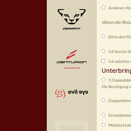
Anderen Abf
Wenn die Reise
Bitte den Fl
Ich buche de
Ich möchte 
Unterbrin
½ Doppelzi
Die Bestätigung 
Doppelzimme
Einzelzimme
Mehrbettzi