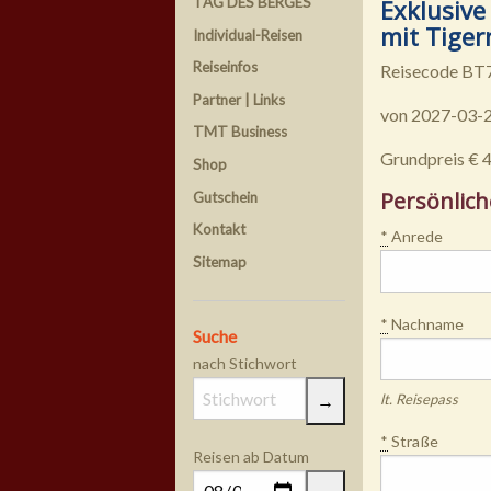
Exklusive
TAG DES BERGES
mit Tiger
Individual-Reisen
Reiseinfos
Reisecode B
Partner | Links
von 2027-03-2
TMT Business
Grundpreis € 
Shop
Persönlich
Gutschein
Kontakt
*
Anrede
Sitemap
*
Nachname
Suche
nach Stichwort
lt. Reisepass
*
Straße
Reisen ab Datum