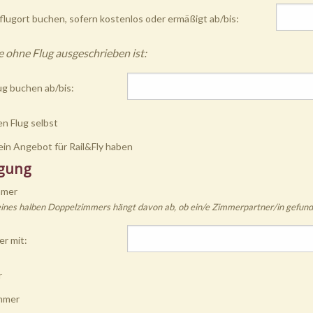
lugort buchen, sofern kostenlos oder ermäßigt ab/bis:
 ohne Flug ausgeschrieben ist:
ug buchen ab/bis:
n Flug selbst
ein Angebot für Rail&Fly haben
gung
mmer
eines halben Doppelzimmers hängt davon ab, ob ein/e Zimmerpartner/in gefund
r mit:
r
mmer