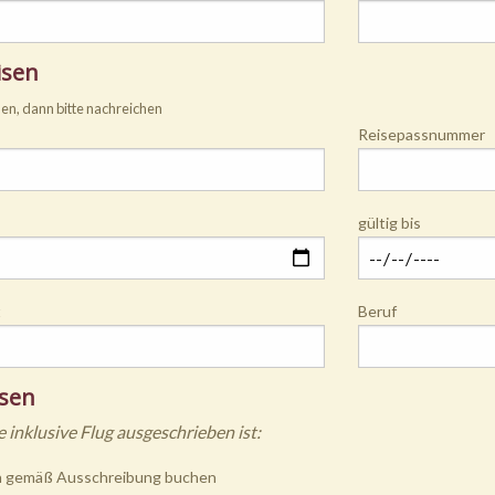
isen
den, dann bitte nachreichen
Reisepassnummer
gültig bis
t
Beruf
isen
 inklusive Flug ausgeschrieben ist:
n gemäß Ausschreibung buchen