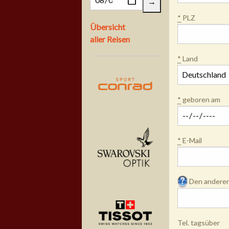
*
PLZ
Übersicht
aller Reisen
*
Land
*
geboren am
*
E-Mail
Den anderen 
Tel. tagsüber