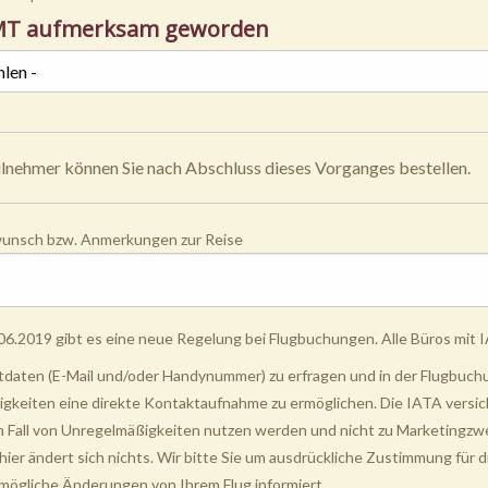
MT aufmerksam geworden
ilnehmer können Sie nach Abschluss dieses Vorganges bestellen.
unsch bzw. Anmerkungen zur Reise
06.2019 gibt es eine neue Regelung bei Flugbuchungen. Alle Büros mit IA
aten (E-Mail und/oder Handynummer) zu erfragen und in der Flugbuchun
gkeiten eine direkte Kontaktaufnahme zu ermöglichen. Die IATA versiche
im Fall von Unregelmäßigkeiten nutzen werden und nicht zu Marketingz
hier ändert sich nichts. Wir bitte Sie um ausdrückliche Zustimmung für
r mögliche Änderungen von Ihrem Flug informiert.