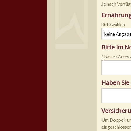
Je nach Verfüg
Ernährun
Bitte wählen
Bitte im N
*
Name / Adress
Haben Sie 
Versicher
Um Doppel- und
eingeschlossen