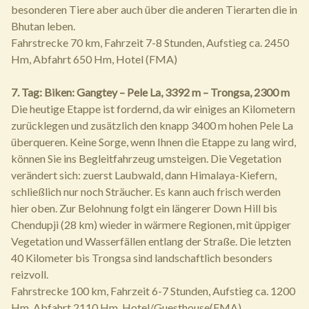
besonderen Tiere aber auch über die anderen Tierarten die in
Bhutan leben.
Fahrstrecke 70 km, Fahrzeit 7-8 Stunden, Aufstieg ca. 2450
Hm, Abfahrt 650 Hm, Hotel (FMA)
7. Tag: Biken: Gangtey – Pele La, 3392 m – Trongsa, 2300 m
Die heutige Etappe ist fordernd, da wir einiges an Kilometern
zurücklegen und zusätzlich den knapp 3400 m hohen Pele La
überqueren. Keine Sorge, wenn Ihnen die Etappe zu lang wird,
können Sie ins Begleitfahrzeug umsteigen. Die Vegetation
verändert sich: zuerst Laubwald, dann Himalaya-Kiefern,
schließlich nur noch Sträucher. Es kann auch frisch werden
hier oben. Zur Belohnung folgt ein längerer Down Hill bis
Chendupji (28 km) wieder in wärmere Regionen, mit üppiger
Vegetation und Wasserfällen entlang der Straße. Die letzten
40 Kilometer bis Trongsa sind landschaftlich besonders
reizvoll.
Fahrstrecke 100 km, Fahrzeit 6-7 Stunden, Aufstieg ca. 1200
Hm, Abfahrt 2110 Hm, Hotel/Guesthouse(FMA)