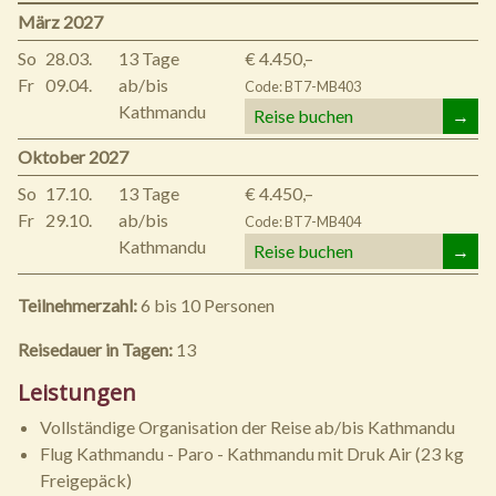
März 2027
So
28.03.
13 Tage
€ 4.450,–
Fr
09.04.
ab/bis
Code: BT7-MB403
Kathmandu
Reise buchen
→
Oktober 2027
So
17.10.
13 Tage
€ 4.450,–
Fr
29.10.
ab/bis
Code: BT7-MB404
Kathmandu
Reise buchen
→
Teilnehmerzahl:
6 bis 10 Personen
Reisedauer in Tagen:
13
Leistungen
Vollständige Organisation der Reise ab/bis Kathmandu
Flug Kathmandu - Paro - Kathmandu mit Druk Air (23 kg
Freigepäck)