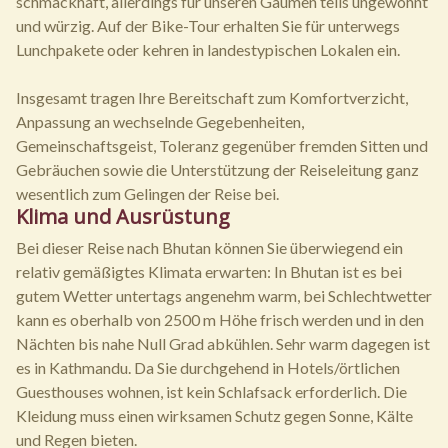
schmackhaft, allerdings für unseren Gaumen teils ungewohnt
und würzig. Auf der Bike-Tour erhalten Sie für unterwegs
Lunchpakete oder kehren in landestypischen Lokalen ein.
Insgesamt tragen Ihre Bereitschaft zum Komfortverzicht,
Anpassung an wechselnde Gegebenheiten,
Gemeinschaftsgeist, Toleranz gegenüber fremden Sitten und
Gebräuchen sowie die Unterstützung der Reiseleitung ganz
wesentlich zum Gelingen der Reise bei.
Klima und Ausrüstung
Bei dieser Reise nach Bhutan können Sie überwiegend ein
relativ gemäßigtes Klimata erwarten: In Bhutan ist es bei
gutem Wetter untertags angenehm warm, bei Schlechtwetter
kann es oberhalb von 2500 m Höhe frisch werden und in den
Nächten bis nahe Null Grad abkühlen. Sehr warm dagegen ist
es in Kathmandu. Da Sie durchgehend in Hotels/örtlichen
Guesthouses wohnen, ist kein Schlafsack erforderlich. Die
Kleidung muss einen wirksamen Schutz gegen Sonne, Kälte
und Regen bieten.