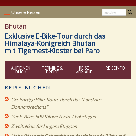
Unsere Reisen
Bhutan
Exklusive E-Bike-Tour durch das
Himalaya-Königreich Bhutan
mit Tigernest-Kloster bei Paro
AUF EINEN
TERMINE &
REISE
REISE
INFO
BLICK
PREISE
VERLAUF
R E I S E B U C H E N
Großartige Bike-Route durch das "Land des
Donnerdrachens"
Per E-Bike: 500 Kilometer in 7 Fahrtagen
Zweitakkus für längere Etappen
Hohe Pässe mit Gebetsfahnen, faszinierende Blicke auf