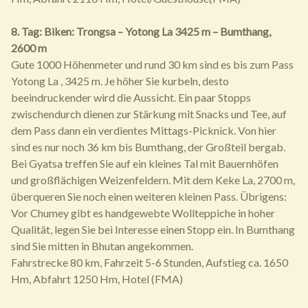
8. Tag: Biken: Trongsa – Yotong La 3425 m – Bumthang,
2600 m
Gute 1000 Höhenmeter und rund 30 km sind es bis zum Pass
Yotong La , 3425 m. Je höher Sie kurbeln, desto
beeindruckender wird die Aussicht. Ein paar Stopps
zwischendurch dienen zur Stärkung mit Snacks und Tee, auf
dem Pass dann ein verdientes Mittags-Picknick. Von hier
sind es nur noch 36 km bis Bumthang, der Großteil bergab.
Bei Gyatsa treffen Sie auf ein kleines Tal mit Bauernhöfen
und großflächigen Weizenfeldern. Mit dem Keke La, 2700 m,
überqueren Sie noch einen weiteren kleinen Pass. Übrigens:
Vor Chumey gibt es handgewebte Wollteppiche in hoher
Qualität, legen Sie bei Interesse einen Stopp ein. In Bumthang
sind Sie mitten in Bhutan angekommen.
Fahrstrecke 80 km, Fahrzeit 5-6 Stunden, Aufstieg ca. 1650
Hm, Abfahrt 1250 Hm, Hotel (FMA)