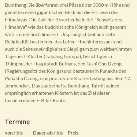
Bumthang. Sie überfahren drei Pässe über 3000 m Höhe und
genießen einen gigantischen Blick auf die Eisriesen des
Himalayas. Die Zahl der Besucher ist in der "Schweiz des
Himalaya", wie das buddhistische Königreich auch genannt
wird, immer noch limitiert, Ursprünglichkeit und tiefe
Religiosität bestimmen das Leben. Hochinteressant sind
auch die Sehenswürdigkeiten: Sie pilgern zum weltberühmten
Tigernest-Kloster (Taksang Gompa), besichtigen in
Thimphu, der Hauptstadt Buthans, den Tashi Cho Dzong
(Regierungssitz des Königs) und bestaunen in Punakha den
Punakha Dzong, eine prachtvolle Klosterfestung aus dem 17.
Jahrhundert. Das zauberhafte Bumthang-Tal mit seinen
ursprünglich erhaltenen Klöstern ist das Ziel dieser
faszinierenden E-Bike-Route.
Termine
von / bis
Dauer,
ab / bis
Preis