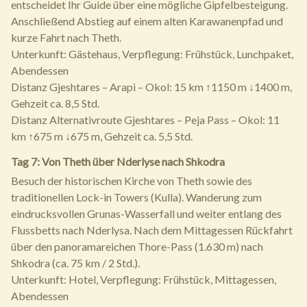
entscheidet Ihr Guide über eine mögliche Gipfelbesteigung.
Anschließend Abstieg auf einem alten Karawanenpfad und
kurze Fahrt nach Theth.
Unterkunft: Gästehaus, Verpflegung: Frühstück, Lunchpaket,
Abendessen
Distanz Gjeshtares – Arapi – Okol: 15 km ↑1150 m ↓1400 m,
Gehzeit ca. 8,5 Std.
Distanz Alternativroute Gjeshtares – Peja Pass – Okol: 11
km ↑675 m ↓675 m, Gehzeit ca. 5,5 Std.
Tag 7: Von Theth über Nderlyse nach Shkodra
Besuch der historischen Kirche von Theth sowie des
traditionellen Lock-in Towers (Kulla). Wanderung zum
eindrucksvollen Grunas-Wasserfall und weiter entlang des
Flussbetts nach Nderlysa. Nach dem Mittagessen Rückfahrt
über den panoramareichen Thore-Pass (1.630 m) nach
Shkodra (ca. 75 km / 2 Std.).
Unterkunft: Hotel, Verpflegung: Frühstück, Mittagessen,
Abendessen