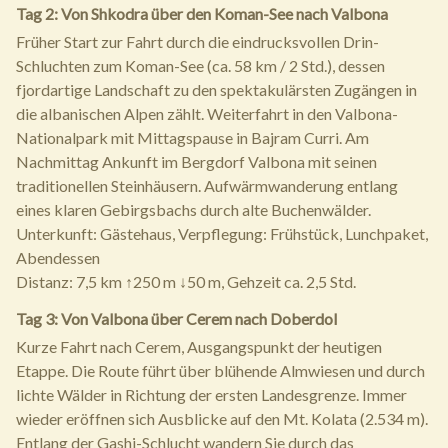
Tag 2: Von Shkodra über den Koman-See nach Valbona
Früher Start zur Fahrt durch die eindrucksvollen Drin-
Schluchten zum Koman-See (ca. 58 km / 2 Std.), dessen
fjordartige Landschaft zu den spektakulärsten Zugängen in
die albanischen Alpen zählt. Weiterfahrt in den Valbona-
Nationalpark mit Mittagspause in Bajram Curri. Am
Nachmittag Ankunft im Bergdorf Valbona mit seinen
traditionellen Steinhäusern. Aufwärmwanderung entlang
eines klaren Gebirgsbachs durch alte Buchenwälder.
Unterkunft: Gästehaus, Verpflegung: Frühstück, Lunchpaket,
Abendessen
Distanz: 7,5 km ↑250 m ↓50 m, Gehzeit ca. 2,5 Std.
Tag 3: Von Valbona über Cerem nach Doberdol
Kurze Fahrt nach Cerem, Ausgangspunkt der heutigen
Etappe. Die Route führt über blühende Almwiesen und durch
lichte Wälder in Richtung der ersten Landesgrenze. Immer
wieder eröffnen sich Ausblicke auf den Mt. Kolata (2.534 m).
Entlang der Gashi-Schlucht wandern Sie durch das