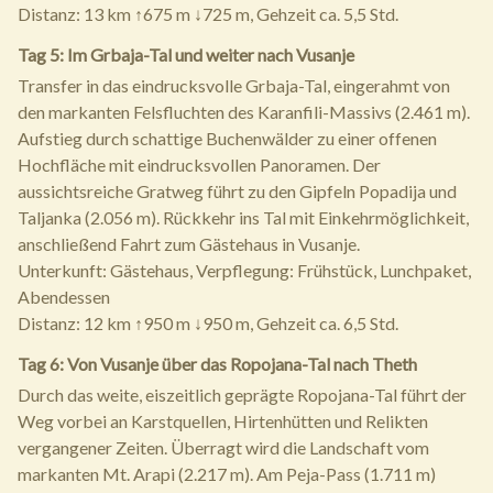
Distanz: 13 km ↑675 m ↓725 m, Gehzeit ca. 5,5 Std.
Tag 5: Im Grbaja-Tal und weiter nach Vusanje
Transfer in das eindrucksvolle Grbaja-Tal, eingerahmt von
den markanten Felsfluchten des Karanfili-Massivs (2.461 m).
Aufstieg durch schattige Buchenwälder zu einer offenen
Hochfläche mit eindrucksvollen Panoramen. Der
aussichtsreiche Gratweg führt zu den Gipfeln Popadija und
Taljanka (2.056 m). Rückkehr ins Tal mit Einkehrmöglichkeit,
anschließend Fahrt zum Gästehaus in Vusanje.
Unterkunft: Gästehaus, Verpflegung: Frühstück, Lunchpaket,
Abendessen
Distanz: 12 km ↑950 m ↓950 m, Gehzeit ca. 6,5 Std.
Tag 6: Von Vusanje über das Ropojana-Tal nach Theth
Durch das weite, eiszeitlich geprägte Ropojana-Tal führt der
Weg vorbei an Karstquellen, Hirtenhütten und Relikten
vergangener Zeiten. Überragt wird die Landschaft vom
markanten Mt. Arapi (2.217 m). Am Peja-Pass (1.711 m)