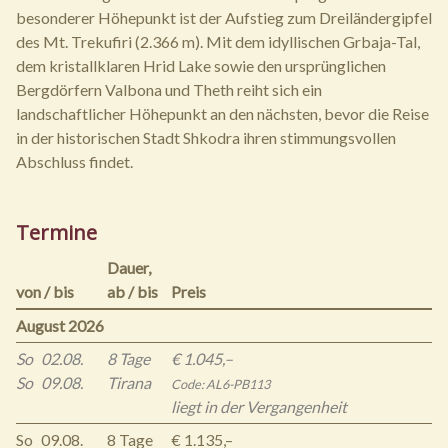
besonderer Höhepunkt ist der Aufstieg zum Dreiländergipfel
des Mt. Trekufiri (2.366 m). Mit dem idyllischen Grbaja-Tal,
dem kristallklaren Hrid Lake sowie den ursprünglichen
Bergdörfern Valbona und Theth reiht sich ein
landschaftlicher Höhepunkt an den nächsten, bevor die Reise
in der historischen Stadt Shkodra ihren stimmungsvollen
Abschluss findet.
Termine
Dauer,
von / bis
ab / bis
Preis
August 2026
So
02.08.
8 Tage
€ 1.045,–
So
09.08.
Tirana
Code: AL6-PB113
liegt in der Vergangenheit
So
09.08.
8 Tage
€ 1.135,–