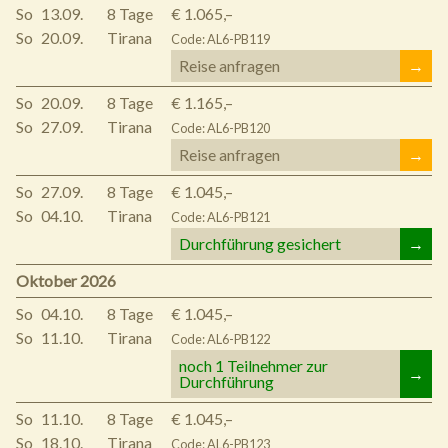
So
13.09.
8 Tage
€ 1.065,–
So
20.09.
Tirana
Code: AL6-PB119
Reise anfragen
→
So
20.09.
8 Tage
€ 1.165,–
So
27.09.
Tirana
Code: AL6-PB120
Reise anfragen
→
So
27.09.
8 Tage
€ 1.045,–
So
04.10.
Tirana
Code: AL6-PB121
Durchführung gesichert
→
Oktober 2026
So
04.10.
8 Tage
€ 1.045,–
So
11.10.
Tirana
Code: AL6-PB122
noch 1 Teilnehmer zur
→
Durchführung
So
11.10.
8 Tage
€ 1.045,–
So
18.10.
Tirana
Code: AL6-PB123