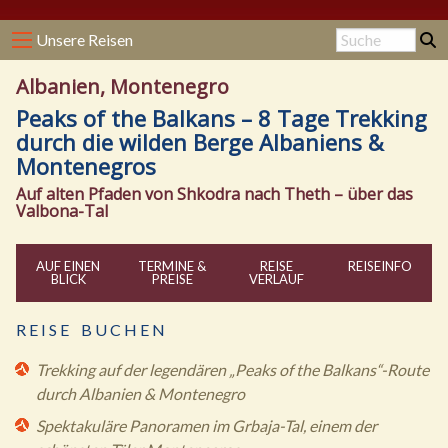
Unsere Reisen
Albanien, Montenegro
Peaks of the Balkans – 8 Tage Trekking
durch die wilden Berge Albaniens &
Montenegros
Auf alten Pfaden von Shkodra nach Theth – über das
Valbona-Tal
AUF EINEN
TERMINE &
REISE
REISE
INFO
BLICK
PREISE
VERLAUF
R E I S E B U C H E N
Trekking auf der legendären „Peaks of the Balkans“-Route
durch Albanien & Montenegro
Spektakuläre Panoramen im Grbaja-Tal, einem der