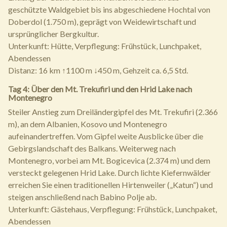
geschützte Waldgebiet bis ins abgeschiedene Hochtal von
Doberdol (1.750 m), geprägt von Weidewirtschaft und
ursprünglicher Bergkultur.
Unterkunft: Hütte, Verpflegung: Frühstück, Lunchpaket,
Abendessen
Distanz: 16 km ↑1100 m ↓450 m, Gehzeit ca. 6,5 Std.
Tag 4: Über den Mt. Trekufiri und den Hrid Lake nach
Montenegro
Steiler Anstieg zum Dreiländergipfel des Mt. Trekufiri (2.366
m), an dem Albanien, Kosovo und Montenegro
aufeinandertreffen. Vom Gipfel weite Ausblicke über die
Gebirgslandschaft des Balkans. Weiterweg nach
Montenegro, vorbei am Mt. Bogicevica (2.374 m) und dem
versteckt gelegenen Hrid Lake. Durch lichte Kiefernwälder
erreichen Sie einen traditionellen Hirtenweiler („Katun“) und
steigen anschließend nach Babino Polje ab.
Unterkunft: Gästehaus, Verpflegung: Frühstück, Lunchpaket,
Abendessen