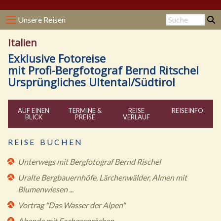
Unsere Reisen
Italien
Exklusive Fotoreise
mit Profi-Bergfotograf Bernd Ritschel
Ursprüngliches Ultental/Südtirol
AUF EINEN
TERMINE &
REISE
REISE
INFO
BLICK
PREISE
VERLAUF
R E I S E B U C H E N
Unterwegs mit Bergfotograf Bernd Rischel
Uralte Bergbauernhöfe, Lärchenwälder, Almen mit
Blumenwiesen ...
Vortrag "Das Wasser der Alpen"
Abende mit Fachgesprächen