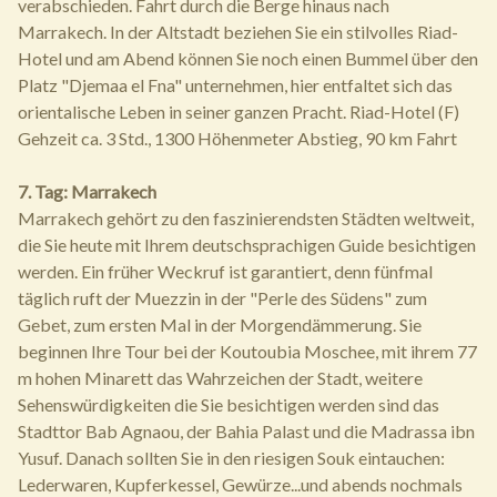
verabschieden. Fahrt durch die Berge hinaus nach
Marrakech. In der Altstadt beziehen Sie ein stilvolles Riad-
Hotel und am Abend können Sie noch einen Bummel über den
Platz "Djemaa el Fna" unternehmen, hier entfaltet sich das
orientalische Leben in seiner ganzen Pracht. Riad-Hotel (F)
Gehzeit ca. 3 Std., 1300 Höhenmeter Abstieg, 90 km Fahrt
7. Tag: Marrakech
Marrakech gehört zu den faszinierendsten Städten weltweit,
die Sie heute mit Ihrem deutschsprachigen Guide besichtigen
werden. Ein früher Weckruf ist garantiert, denn fünfmal
täglich ruft der Muezzin in der "Perle des Südens" zum
Gebet, zum ersten Mal in der Morgendämmerung. Sie
beginnen Ihre Tour bei der Koutoubia Moschee, mit ihrem 77
m hohen Minarett das Wahrzeichen der Stadt, weitere
Sehenswürdigkeiten die Sie besichtigen werden sind das
Stadttor Bab Agnaou, der Bahia Palast und die Madrassa ibn
Yusuf. Danach sollten Sie in den riesigen Souk eintauchen:
Lederwaren, Kupferkessel, Gewürze...und abends nochmals