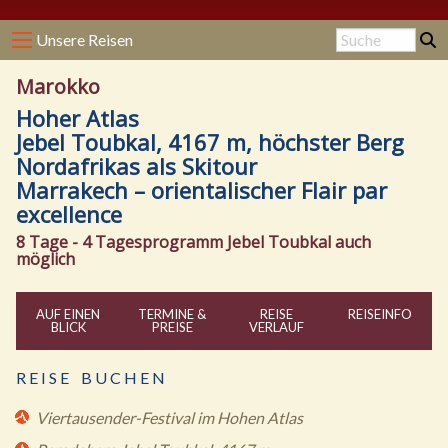
Unsere Reisen
Marokko
Hoher Atlas
Jebel Toubkal, 4167 m, höchster Berg
Nordafrikas als Skitour
Marrakech – orientalischer Flair par
excellence
8 Tage - 4 Tagesprogramm Jebel Toubkal auch
möglich
AUF EINEN
TERMINE &
REISE
REISE
INFO
BLICK
PREISE
VERLAUF
R E I S E B U C H E N
Viertausender-Festival im Hohen Atlas