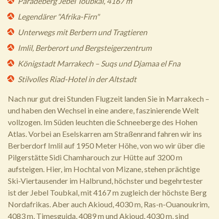
Paradeberg Jebel Toubkal, 4167 m
Legendärer "Afrika-Firn"
Unterwegs mit Berbern und Tragtieren
Imlil, Berberort und Bergsteigerzentrum
Königstadt Marrakech – Suqs und Djamaa el Fna
Stilvolles Riad-Hotel in der Altstadt
Nach nur gut drei Stunden Flugzeit landen Sie in Marrakech –
und haben den Wechsel in eine andere, faszinierende Welt
vollzogen. Im Süden leuchten die Schneeberge des Hohen
Atlas. Vorbei an Eselskarren am Straßenrand fahren wir ins
Berberdorf Imlil auf 1950 Meter Höhe, von wo wir über die
Pilgerstätte Sidi Chamharouch zur Hütte auf 3200 m
aufsteigen. Hier, im Hochtal von Mizane, stehen prächtige
Ski-Viertausender im Halbrund, höchster und begehrtester
ist der Jebel Toubkal, mit 4167 m zugleich der höchste Berg
Nordafrikas. Aber auch Akioud, 4030 m, Ras-n-Ouanoukrim,
4083 m, Timesguida, 4089 m und Akioud, 4030 m, sind