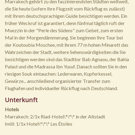
Marrakech gehört zu den faszinierendsten Städten weltweit,
die Sie heute (sofern Ihre Flugzeit vom Rückflug es zulässt)
mit Ihrem deutschsprachigen Guide besichtigen werden. Ein
früher Weckruf ist garantiert, denn fünfmal täglich ruft der
Muezzin in der "Perle des Südens" zum Gebet, zum ersten
Mal in der Morgendämmerung. Sie beginnen Ihre Tour bei
der Koutoubia Moschee, mit ihrem 77 m hohen Minarett das
Wahrzeichen der Stadt, weitere Sehenswürdigkeiten die Sie
besichtigen werden sind das Stadttor Bab Agnaou, der Bahia
Palast und die Madrassa ibn Yusuf. Danach sollten Sie in den
riesigen Souk eintauchen: Lederwaren, Kupferkessel,
Gewürze... anschließend organisierter Transfer zum
Flughafen und individueller Rückflug nach Deutschland.
Unterkunft
Hotels
Marrakech: 2/1x Riad-Hotel\*\*\* in der Altstadt
Imlil: 1/1x Hotel\*\*\* Les Étoiles