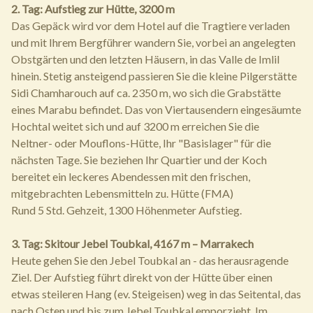
2. Tag: Aufstieg zur Hütte, 3200 m
Das Gepäck wird vor dem Hotel auf die Tragtiere verladen
und mit Ihrem Bergführer wandern Sie, vorbei an angelegten
Obstgärten und den letzten Häusern, in das Valle de Imlil
hinein. Stetig ansteigend passieren Sie die kleine Pilgerstätte
Sidi Chamharouch auf ca. 2350 m, wo sich die Grabstätte
eines Marabu befindet. Das von Viertausendern eingesäumte
Hochtal weitet sich und auf 3200 m erreichen Sie die
Neltner- oder Mouflons-Hütte, Ihr "Basislager" für die
nächsten Tage. Sie beziehen Ihr Quartier und der Koch
bereitet ein leckeres Abendessen mit den frischen,
mitgebrachten Lebensmitteln zu. Hütte (FMA)
Rund 5 Std. Gehzeit, 1300 Höhenmeter Aufstieg.
3. Tag: Skitour Jebel Toubkal, 4167 m – Marrakech
Heute gehen Sie den Jebel Toubkal an - das herausragende
Ziel. Der Aufstieg führt direkt von der Hütte über einen
etwas steileren Hang (ev. Steigeisen) weg in das Seitental, das
nach Osten und bis zum Jebel Toubkal emporzieht. Im