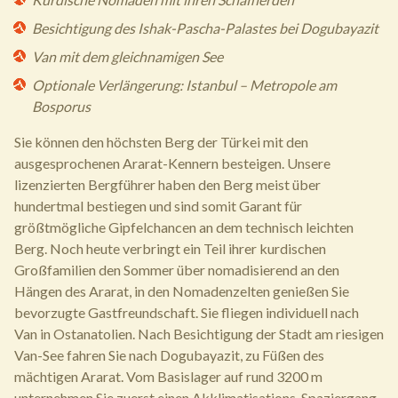
Besichtigung des Ishak-Pascha-Palastes bei Dogubayazit
Van mit dem gleichnamigen See
Optionale Verlängerung: Istanbul – Metropole am
Bosporus
Sie können den höchsten Berg der Türkei mit den
ausgesprochenen Ararat-Kennern besteigen. Unsere
lizenzierten Bergführer haben den Berg meist über
hundertmal bestiegen und sind somit Garant für
größtmögliche Gipfelchancen an dem technisch leichten
Berg. Noch heute verbringt ein Teil ihrer kurdischen
Großfamilien den Sommer über nomadisierend an den
Hängen des Ararat, in den Nomadenzelten genießen Sie
bevorzugte Gastfreundschaft. Sie fliegen individuell nach
Van in Ostanatolien. Nach Besichtigung der Stadt am riesigen
Van-See fahren Sie nach Dogubayazit, zu Füßen des
mächtigen Ararat. Vom Basislager auf rund 3200 m
unternehmen Sie zuerst einen Akklimatisations-Spaziergang