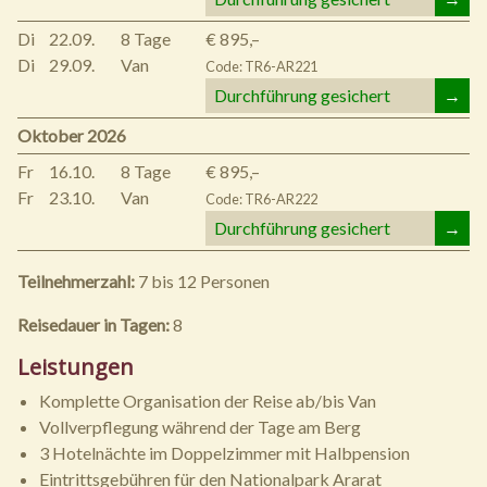
Di
22.09.
8 Tage
€ 895,–
Di
29.09.
Van
Code: TR6-AR221
Durchführung gesichert
→
Oktober 2026
Fr
16.10.
8 Tage
€ 895,–
Fr
23.10.
Van
Code: TR6-AR222
Durchführung gesichert
→
Teilnehmerzahl:
7 bis 12 Personen
Reisedauer in Tagen:
8
Leistungen
Komplette Organisation der Reise ab/bis Van
Vollverpflegung während der Tage am Berg
3 Hotelnächte im Doppelzimmer mit Halbpension
Eintrittsgebühren für den Nationalpark Ararat