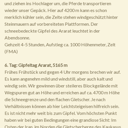
und ziehen ins Hochlager um, die Pferde transportieren
wieder unser Gepäck. Hier auf 4200 m kann es schon
merklich kühler sein, die Zelte stehen windgeschützt hinter
Steinmauern auf vorbereiteten Plattformen. Der
schneebedeckte Gipfel des Ararat leuchtet in der
Abendsonne.
Gehzeit 4-5 Stunden, Aufstieg ca. 1000 Höhenmeter, Zelt
(FMA)
6. Tag: Gipfeltag Ararat, 5165 m
Frühes Frühstück und gegen 4 Uhr morgens brechen wir auf.
Es kann angenehm mild und windstill, aber auch kalt und
windig sein. Wir gewinnen über steileres Blockgelände mit
Wegspuren gut an Höhe und erreichen auf ca. 4700 m Höhe
die Schneegrenze und den flachen Gletscher. Je nach
Verhältnissen können ab hier Leichtsteigeisen hilfreich sein.
Es ist nicht mehr weit bis zum Gipfel. Vom höchsten Punkt
haben wir bei guten Bedingungen eine grandiose Sicht: Im
Osten der Iran, im Norden die Gletscherberge des Kaukasus