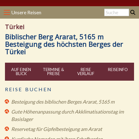
Unsere Reisen
Türkei
Biblischer Berg Ararat, 5165 m
Besteigung des höchsten Berges der
Türkei
AUF EINEN
TERMINE &
REISE
REISE
INFO
BLICK
PREISE
VERLAUF
R E I S E B U C H E N
Besteigung des biblischen Berges Ararat, 5165 m
Gute Höhenanpassung durch Akklimatisationstag im
Basislager
Reservetag für Gipfelbesteigung am Ararat
Kurdische Nomaden mit ihren Schafherden