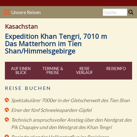
Unsere Reisen
Kasachstan
Expedition Khan Tengri, 7010 m
Das Matterhorn im Tien
Shan/Himmelsgebirge
AUF EINEN
TERMINE &
REISE
REISE
INFO
BLICK
PREISE
VERLAUF
R E I S E B U C H E N
Spektakulärer 7000er in der Gletscherwelt des Tien Shan
Einer der fünf Schneeleoparden-Gipfel
Technisch anspruchsvoller Anstieg über den Nordgrat des
Pik Chapajev und den Westgrat des Khan Tengri
Beeindruckender Helikopterflug ins Basislager