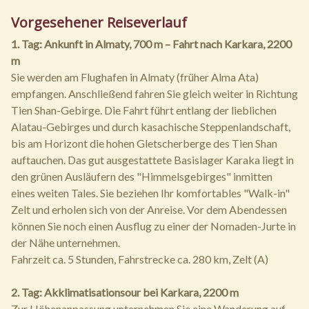
Vorgesehener Reiseverlauf
1. Tag: Ankunft in Almaty, 700 m – Fahrt nach Karkara, 2200
m
Sie werden am Flughafen in Almaty (früher Alma Ata)
empfangen. Anschließend fahren Sie gleich weiter in Richtung
Tien Shan-Gebirge. Die Fahrt führt entlang der lieblichen
Alatau-Gebirges und durch kasachische Steppenlandschaft,
bis am Horizont die hohen Gletscherberge des Tien Shan
auftauchen. Das gut ausgestattete Basislager Karaka liegt in
den grünen Ausläufern des "Himmelsgebirges" inmitten
eines weiten Tales. Sie beziehen Ihr komfortables "Walk-in"
Zelt und erholen sich von der Anreise. Vor dem Abendessen
können Sie noch einen Ausflug zu einer der Nomaden-Jurte in
der Nähe unternehmen.
Fahrzeit ca. 5 Stunden, Fahrstrecke ca. 280 km, Zelt (A)
2. Tag: Akklimatisationsour bei Karkara, 2200 m
Zur Höhenanpassung unternehmen Sie eine Wanderung auf