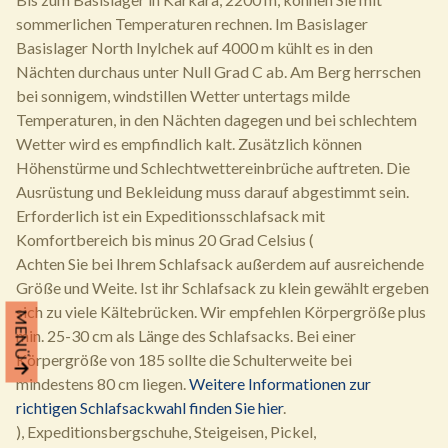
sommerlichen Temperaturen rechnen. Im Basislager
Basislager North Inylchek auf 4000 m kühlt es in den
Nächten durchaus unter Null Grad C ab. Am Berg herrschen
bei sonnigem, windstillen Wetter untertags milde
Temperaturen, in den Nächten dagegen und bei schlechtem
Wetter wird es empfindlich kalt. Zusätzlich können
Höhenstürme und Schlechtwettereinbrüche auftreten. Die
Ausrüstung und Bekleidung muss darauf abgestimmt sein.
Erforderlich ist ein Expeditionsschlafsack mit
Komfortbereich bis minus 20 Grad Celsius (
Achten Sie bei Ihrem Schlafsack außerdem auf ausreichende
Größe und Weite. Ist ihr Schlafsack zu klein gewählt ergeben
sich zu viele Kältebrücken. Wir empfehlen Körpergröße plus
MENÜ
min. 25-30 cm als Länge des Schlafsacks. Bei einer
Körpergröße von 185 sollte die Schulterweite bei
mindestens 80 cm liegen.
Weitere Informationen zur
richtigen Schlafsackwahl finden Sie hier
.
), Expeditionsbergschuhe, Steigeisen, Pickel,