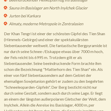
Sauna im Basislager am North Inylchek Glacier
Jurten bei Karkara
Almaty, moderne Metropole in Zentralasien
Der Khan Tengri ist einer der schönsten Gipfel des Tien Shan
(Himmels-Gebirge) und einer der spektakulärsten
Siebentausender weltweit. Die fantastische Bergpyramide ist
nur durch seine Schnee-/Eiskappe etwas über 7000 m hoch,
der Fels reicht bis 6995 m. Trotzdem gilt er als
Siebentausender. Seine beeindruckende Form brachte ihm
schon die Bezeichnung "Matterhorn des Tien Shan" ein. Als
einer von fünf Siebentausendern auf dem Gebiet der
ehemaligen Sowjetunion gehört er zudem zu den begehrten
"Schneeleoparden-Gipfeln". Der Berg besticht nicht nur
durch seine Gestalt, sondern auch durch seine Lage. Er liegt
an einem der längsten außerpolaren Gletscher der Welt, dem
Inylchek. Allein die Anreise ins Basislager, 4000 m, per
Helikopter raubt Ihnen den Atem, die Szenerie inmitten von