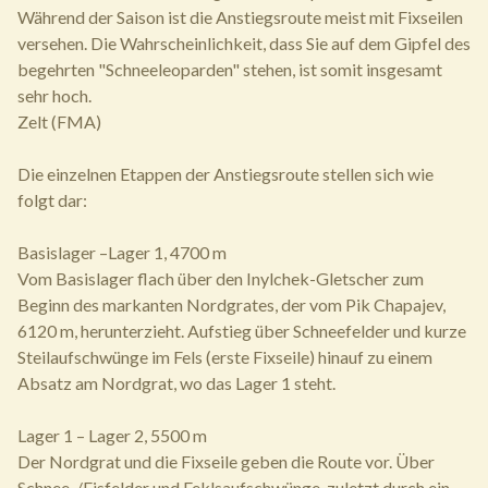
Während der Saison ist die Anstiegsroute meist mit Fixseilen
versehen. Die Wahrscheinlichkeit, dass Sie auf dem Gipfel des
begehrten "Schneeleoparden" stehen, ist somit insgesamt
sehr hoch.
Zelt (FMA)
Die einzelnen Etappen der Anstiegsroute stellen sich wie
folgt dar:
Basislager –Lager 1, 4700 m
Vom Basislager flach über den Inylchek-Gletscher zum
Beginn des markanten Nordgrates, der vom Pik Chapajev,
6120 m, herunterzieht. Aufstieg über Schneefelder und kurze
Steilaufschwünge im Fels (erste Fixseile) hinauf zu einem
Absatz am Nordgrat, wo das Lager 1 steht.
Lager 1 – Lager 2, 5500 m
Der Nordgrat und die Fixseile geben die Route vor. Über
Schnee-/Eisfelder und Feklsaufschwünge, zuletzt durch ein