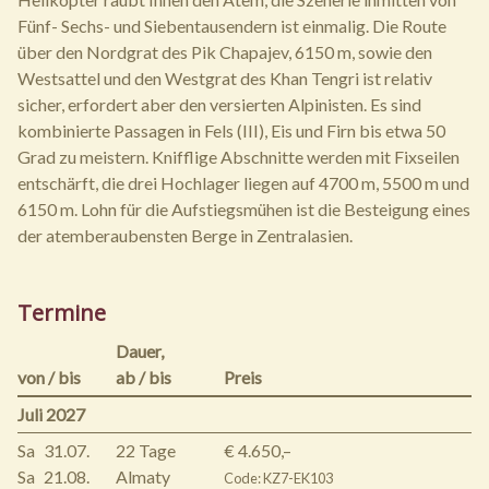
Fünf- Sechs- und Siebentausendern ist einmalig. Die Route
über den Nordgrat des Pik Chapajev, 6150 m, sowie den
Westsattel und den Westgrat des Khan Tengri ist relativ
sicher, erfordert aber den versierten Alpinisten. Es sind
kombinierte Passagen in Fels (III), Eis und Firn bis etwa 50
Grad zu meistern. Knifflige Abschnitte werden mit Fixseilen
entschärft, die drei Hochlager liegen auf 4700 m, 5500 m und
6150 m. Lohn für die Aufstiegsmühen ist die Besteigung eines
der atemberaubensten Berge in Zentralasien.
Termine
Dauer,
von / bis
ab / bis
Preis
Juli 2027
Sa
31.07.
22 Tage
€ 4.650,–
Sa
21.08.
Almaty
Code: KZ7-EK103