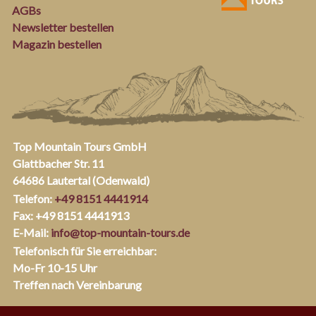
AGBs
Newsletter bestellen
Magazin bestellen
Top Mountain Tours GmbH
Glattbacher Str. 11
64686 Lautertal (Odenwald)
Telefon:
+49 8151 4441914
Fax: +49 8151 4441913
E-Mail:
info@top-mountain-tours.de
Telefonisch für Sie erreichbar:
Mo-Fr 10-15 Uhr
Treffen nach Vereinbarung