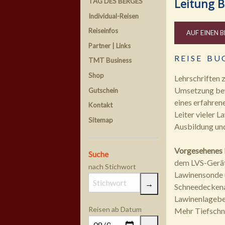
Leitung B
TAG DES BERGES
Individual-Reisen
Reiseinfos
AUF EINEN B
Partner | Links
R E I S E B U 
TMT Business
Shop
Lehrschriften z
Umsetzung bewä
Gutschein
eines erfahrene
Kontakt
Leiter vieler L
Sitemap
Ausbildung und
Vorgesehenes
Suche
dem LVS-Gerät 
nach Stichwort
Lawinensonde u
Schneedeckena
Lawinenlageber
Reisen ab Datum
Mehr Tiefschne