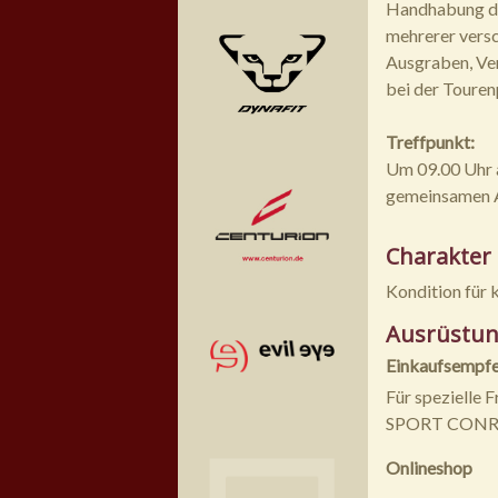
Handhabung de
mehrerer versc
Ausgraben, Ve
bei der Touren
Treffpunkt:
Um 09.00 Uhr a
gemeinsamen A
Charakter
Kondition für k
Ausrüstun
Einkaufsempfeh
Für spezielle 
SPORT CONRAD
Onlineshop