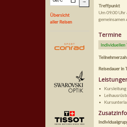
Treffpunkt
Um 09.00 Uhr a
Übersicht
gemeinsamen A
aller Reisen
Termine
Individuellen
Teilnehmerzah
Reisedauer in 
Leistunge
Kursleitung
Leihausrüs
Kursunterl
Zusatzinf
Individualgru