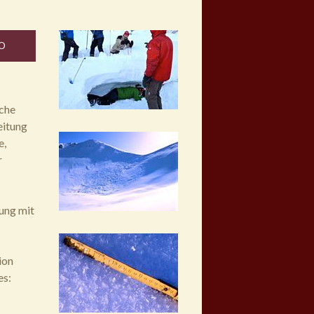
O
sche
eitung
e,
r
ung mit
ion
es: