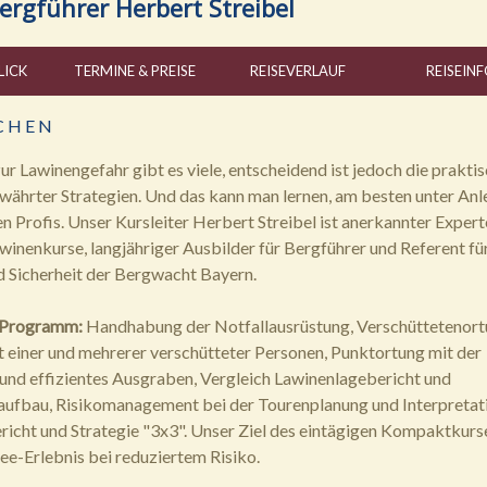
ergführer Herbert Streibel
LICK
TERMINE & PREISE
REISE
VERLAUF
REISE
INF
C H E N
ur Lawinengefahr gibt es viele, entscheidend ist jedoch die prakti
hrter Strategien. Und das kann man lernen, am besten unter Anl
n Profis. Unser Kursleiter Herbert Streibel ist anerkannter Expert
awinenkurse, langjähriger Ausbilder für Bergführer und Referent fü
 Sicherheit der Bergwacht Bayern.
 Programm:
Handhabung der Notfallausrüstung, Verschüttetenort
einer und mehrerer verschütteter Personen, Punktortung mit der
nd effizientes Ausgraben, Vergleich Lawinenlagebericht und
ufbau, Risikomanagement bei der Tourenplanung und Interpretat
icht und Strategie "3x3". Unser Ziel des eintägigen Kompaktkurs
e-Erlebnis bei reduziertem Risiko.