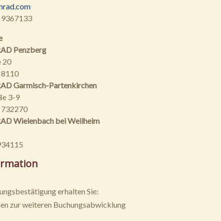
nrad.com
 9367133
e
AD Penzberg
 20
 8110
D Garmisch-Partenkirchen
ße 3-9
1 732270
 Wielenbach bei Weilheim
934115
ormation
ungsbestätigung erhalten Sie:
nen zur weiteren Buchungsabwicklung