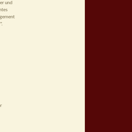
er und
ntes
agement
".
r