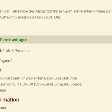
n der Talstation der Alpspitzbahn in Garmisch-Partenkirchen zur
uffahrt. Kursende gegen 16.00 Uhr.
 Termin anfragen
l:
1 bis 8 Personen
Tagen:
1
n
 durch staatlich geprüften Berg- und Skiführer
tung von ORTOVOX (LVS-Gerät, Schaufel, Sonde)
agen
ormation
ppen