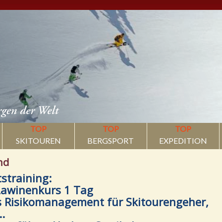
TOP
TOP
TOP
SKITOUREN
BERGSPORT
EXPEDITION
nd
tstraining:
Lawinenkurs 1 Tag
 Risikomanagement für Skitourengeher,
..