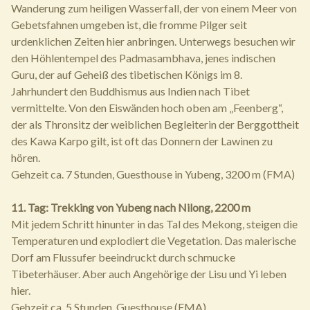
Wanderung zum heiligen Wasserfall, der von einem Meer von
Gebetsfahnen umgeben ist, die fromme Pilger seit
urdenklichen Zeiten hier anbringen. Unterwegs besuchen wir
den Höhlentempel des Padmasambhava, jenes indischen
Guru, der auf Geheiß des tibetischen Königs im 8.
Jahrhundert den Buddhismus aus Indien nach Tibet
vermittelte. Von den Eiswänden hoch oben am „Feenberg“,
der als Thronsitz der weiblichen Begleiterin der Berggottheit
des Kawa Karpo gilt, ist oft das Donnern der Lawinen zu
hören.
Gehzeit ca. 7 Stunden, Guesthouse in Yubeng, 3200 m (FMA)
11. Tag: Trekking von Yubeng nach Nilong, 2200 m
Mit jedem Schritt hinunter in das Tal des Mekong, steigen die
Temperaturen und explodiert die Vegetation. Das malerische
Dorf am Flussufer beeindruckt durch schmucke
Tibeterhäuser. Aber auch Angehörige der Lisu und Yi leben
hier.
Gehzeit ca. 5 Stunden, Guesthouse (FMA)