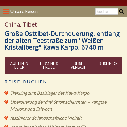
Unsere Reisen
China, Tibet
Große Osttibet-Durchquerung, entlang
der alten Teestraße zum "Weißen
Kristallberg" Kawa Karpo, 6740 m
AUF EINEN
TERMINE &
REISE
REISE
INFO
BLICK
PREISE
VERLAUF
R E I S E B U C H E N
Trekking zum Basislager des Kawa Karpo
Überquerung der drei Stromschluchten – Yangtse,
Mekong und Salween
faszinierende landschaftliche Vielfalt
von subtropischen Wäldern bis zum Eis