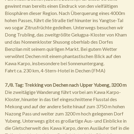
gewinnt man bereits einen Eindruck von den vielfältigen
Biosphären dieser Region. Nach Überquerung eines 4000m
hohen Passes, führt die Straße tief hinunter ins Yangtse-Tal
wo sogar Zitrusfrüchte gedeihen. Unterwegs besuchen wir
Dong Trubling, das zweitgrößte Gelugpa-Kloster von Kham
und das Nonnenkloster Shusong oberhlab des Dorfes
Benzilan mit seinem quirligen Markt. Bei gutem Wetter
verwöhnt Dechen mit einem phantastischen Blick auf den
Kawa Karpo, insbesondere bei Sonnenuntergang.
Fahrt ca. 230 km, 4-Stern-Hotel in Dechen (FMA)
7./8. Tag: Trekking von Dechen nach Upper Yubeng, 3200 m
Die zweitägige Wanderung führt vorbei am Kawa Karpo-
Kloster, hinunter in das tief eingeschnittene Flusstal des
Mekong und auf der andere Seite hinauf zum 3750 m hohen
Nazong Pass und weiter zum 3200 m hoch gelegenen Dorf
Yubeng. Unterwegs gibt es großartige Aus- und Einblicke in
die Gletscherwelt des Kawa Karpo, deren Ausläufer tief in die