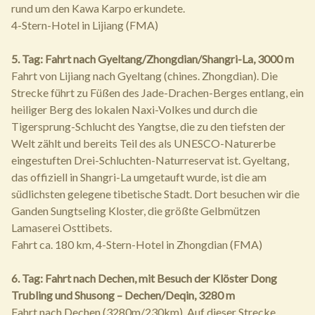
rund um den Kawa Karpo erkundete.
4-Stern-Hotel in Lijiang (FMA)
5. Tag: Fahrt nach Gyeltang/Zhongdian/Shangri-La, 3000 m
Fahrt von Lijiang nach Gyeltang (chines. Zhongdian). Die
Strecke führt zu Füßen des Jade-Drachen-Berges entlang, ein
heiliger Berg des lokalen Naxi-Volkes und durch die
Tigersprung-Schlucht des Yangtse, die zu den tiefsten der
Welt zählt und bereits Teil des als UNESCO-Naturerbe
eingestuften Drei-Schluchten-Naturreservat ist. Gyeltang,
das offiziell in Shangri-La umgetauft wurde, ist die am
südlichsten gelegene tibetische Stadt. Dort besuchen wir die
Ganden Sungtseling Kloster, die größte Gelbmützen
Lamaserei Osttibets.
Fahrt ca. 180 km, 4-Stern-Hotel in Zhongdian (FMA)
6. Tag: Fahrt nach Dechen, mit Besuch der Klöster Dong
Trubling und Shusong – Dechen/Deqin, 3280 m
Fahrt nach Dechen (3280m/230km). Auf dieser Strecke