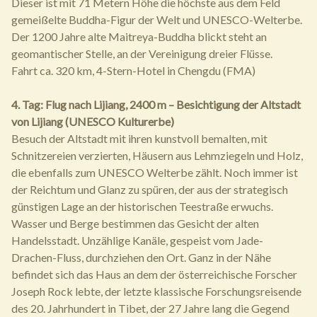
Dieser ist mit 71 Metern Höhe die höchste aus dem Feld
gemeißelte Buddha-Figur der Welt und UNESCO-Welterbe.
Der 1200 Jahre alte Maitreya-Buddha blickt steht an
geomantischer Stelle, an der Vereinigung dreier Flüsse.
Fahrt ca. 320 km, 4-Stern-Hotel in Chengdu (FMA)
4. Tag: Flug nach Lijiang, 2400 m – Besichtigung der Altstadt
von Lijiang (UNESCO Kulturerbe)
Besuch der Altstadt mit ihren kunstvoll bemalten, mit
Schnitzereien verzierten, Häusern aus Lehmziegeln und Holz,
die ebenfalls zum UNESCO Welterbe zählt. Noch immer ist
der Reichtum und Glanz zu spüren, der aus der strategisch
günstigen Lage an der historischen Teestraße erwuchs.
Wasser und Berge bestimmen das Gesicht der alten
Handelsstadt. Unzählige Kanäle, gespeist vom Jade-
Drachen-Fluss, durchziehen den Ort. Ganz in der Nähe
befindet sich das Haus an dem der österreichische Forscher
Joseph Rock lebte, der letzte klassische Forschungsreisende
des 20. Jahrhundert in Tibet, der 27 Jahre lang die Gegend