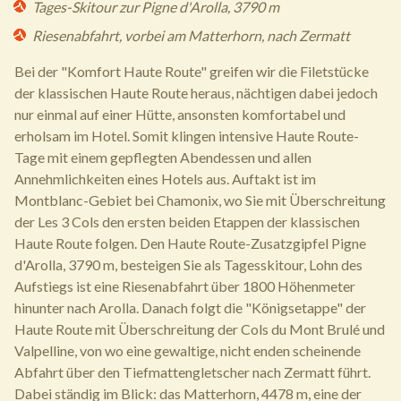
Tages-Skitour zur Pigne d'Arolla, 3790 m
Riesenabfahrt, vorbei am Matterhorn, nach Zermatt
Bei der "Komfort Haute Route" greifen wir die Filetstücke
der klassischen Haute Route heraus, nächtigen dabei jedoch
nur einmal auf einer Hütte, ansonsten komfortabel und
erholsam im Hotel. Somit klingen intensive Haute Route-
Tage mit einem gepflegten Abendessen und allen
Annehmlichkeiten eines Hotels aus. Auftakt ist im
Montblanc-Gebiet bei Chamonix, wo Sie mit Überschreitung
der Les 3 Cols den ersten beiden Etappen der klassischen
Haute Route folgen. Den Haute Route-Zusatzgipfel Pigne
d'Arolla, 3790 m, besteigen Sie als Tagesskitour, Lohn des
Aufstiegs ist eine Riesenabfahrt über 1800 Höhenmeter
hinunter nach Arolla. Danach folgt die "Königsetappe" der
Haute Route mit Überschreitung der Cols du Mont Brulé und
Valpelline, von wo eine gewaltige, nicht enden scheinende
Abfahrt über den Tiefmattengletscher nach Zermatt führt.
Dabei ständig im Blick: das Matterhorn, 4478 m, eine der