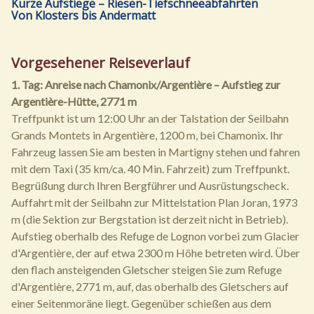
Kurze Aufstiege – Riesen-Tiefschneeabfahrten
Von Klosters bis Andermatt
Vorgesehener Reiseverlauf
1. Tag: Anreise nach Chamonix/Argentière – Aufstieg zur
Argentière-Hütte, 2771 m
Treffpunkt ist um 12:00 Uhr an der Talstation der Seilbahn
Grands Montets in Argentière, 1200 m, bei Chamonix. Ihr
Fahrzeug lassen Sie am besten in Martigny stehen und fahren
mit dem Taxi (35 km/ca. 40 Min. Fahrzeit) zum Treffpunkt.
Begrüßung durch Ihren Bergführer und Ausrüstungscheck.
Auffahrt mit der Seilbahn zur Mittelstation Plan Joran, 1973
m (die Sektion zur Bergstation ist derzeit nicht in Betrieb).
Aufstieg oberhalb des Refuge de Lognon vorbei zum Glacier
d'Argentière, der auf etwa 2300 m Höhe betreten wird. Über
den flach ansteigenden Gletscher steigen Sie zum Refuge
d'Argentière, 2771 m, auf, das oberhalb des Gletschers auf
einer Seitenmoräne liegt. Gegenüber schießen aus dem