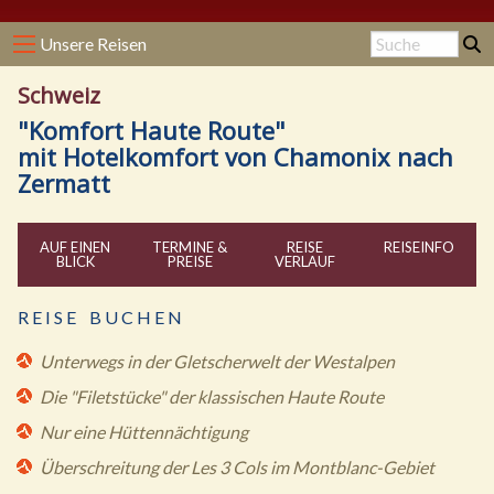
Unsere Reisen
Schweiz
"Komfort Haute Route"
mit Hotelkomfort von Chamonix nach
Zermatt
AUF EINEN
TERMINE &
REISE
REISE
INFO
BLICK
PREISE
VERLAUF
R E I S E B U C H E N
Unterwegs in der Gletscherwelt der Westalpen
Die "Filetstücke" der klassischen Haute Route
Nur eine Hüttennächtigung
Überschreitung der Les 3 Cols im Montblanc-Gebiet