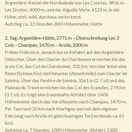
Argentière-Kessel die Nordwände von Les Courtes, 3856 m,
Les Droites, 4000 m, und der Aiguille Verte, 4122 m, in die
Höhe; steil, wild, durchaus verlockend.
Aufstieg ca. 3,5 Stunden, 800 Höhenmeter, Hütte
2. Tag: Argentière-Hütte, 2771 m – Überschreitung Les 3
Cols – Champex, 1470 m – Arolla, 2000 m
Frühes Frühstück, danach kurze Abfahrt auf den Argentière-
Gletscher. Über den Glacier du Chardonnet erreichen Sie das
erste Col, das Col du Chardonnet, 3323 m. Von hier leitet eine
Rinne (Schnee/Eis) steil hinunter (Abseilstelle) zum Glacier de
Saleina. Über das Fenêtre de Saleina, 3261 m (2. Col) und das
Plateau du Trient erreichen Sie das Col des Ecandies, 2793 m
(3. Col). Es folgt eine traumhafte Abfahrt über 1400
Höhenmeter durch das Val d’Arpette nach Champex, 1470 m.
Per Taxi rund 20 km nach Martigny und mit dem eigenen
Fahrzeug nach Arolla im gleichnamigen Tal (nochmals ca. 65
km).
Aufstieg ca. 7 Stunden, 1000 Höhenmeter, Abfahrt 2300