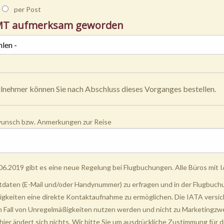
per Post
MT aufmerksam geworden
ilnehmer können Sie nach Abschluss dieses Vorganges bestellen.
unsch bzw. Anmerkungen zur Reise
06.2019 gibt es eine neue Regelung bei Flugbuchungen. Alle Büros mit IA
aten (E-Mail und/oder Handynummer) zu erfragen und in der Flugbuchun
gkeiten eine direkte Kontaktaufnahme zu ermöglichen. Die IATA versiche
im Fall von Unregelmäßigkeiten nutzen werden und nicht zu Marketingz
hier ändert sich nichts. Wir bitte Sie um ausdrückliche Zustimmung für