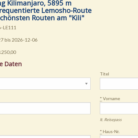
g Kilimanjaro, 5895 m
frequentierte Lemosho-Route
schönsten Routen am "Kili"
6-LE111
7 bis 2026-12-06
3.250,00
e Daten
Titel
*
Vorname
lt. Reisepass
*
Haus-Nr.