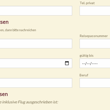
Tel. privat
isen
den, dann bitte nachreichen
Reisepassnummer
gültig bis
t
Beruf
isen
 inklusive Flug ausgeschrieben ist: