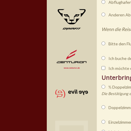
Abflughafe
Anderen Abf
Wenn die Reise
Bitte den Fl
Ich buche de
Ich möchte 
Unterbrin
½ Doppelzi
Die Bestätigung 
Doppelzimme
Einzelzimme