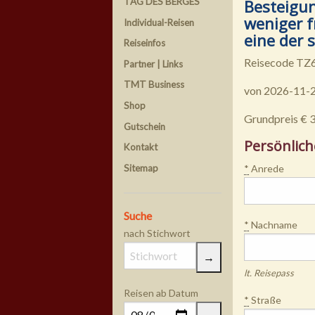
Besteigun
TAG DES BERGES
weniger 
Individual-Reisen
eine der 
Reiseinfos
Reisecode TZ
Partner | Links
TMT Business
von 2026-11-2
Shop
Grundpreis € 
Gutschein
Persönlich
Kontakt
Sitemap
*
Anrede
Suche
*
Nachname
nach Stichwort
lt. Reisepass
Reisen ab Datum
*
Straße