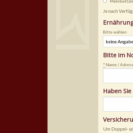
Mehrbettzi
Je nach Verfüg
Ernährun
Bitte wählen
Bitte im N
*
Name / Adress
Haben Sie 
Versicher
Um Doppel- und