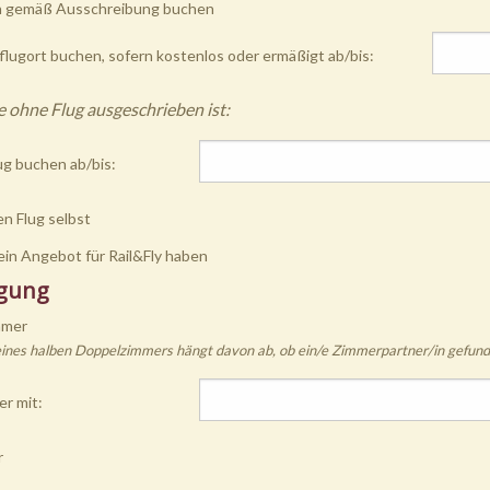
n gemäß Ausschreibung buchen
lugort buchen, sofern kostenlos oder ermäßigt ab/bis:
 ohne Flug ausgeschrieben ist:
ug buchen ab/bis:
n Flug selbst
ein Angebot für Rail&Fly haben
gung
mmer
eines halben Doppelzimmers hängt davon ab, ob ein/e Zimmerpartner/in gefund
r mit:
r