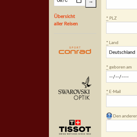
Übersicht
*
PLZ
aller Reisen
*
Land
*
geboren am
*
E-Mail
Den anderen 