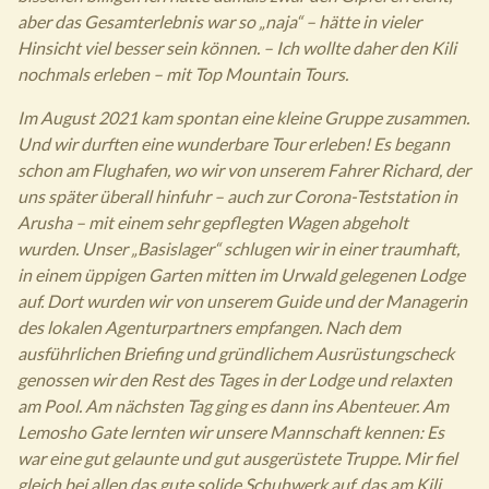
aber das Gesamterlebnis war so „naja“ – hätte in vieler
Hinsicht viel besser sein können. – Ich wollte daher den Kili
nochmals erleben – mit Top Mountain Tours.
Im August 2021 kam spontan eine kleine Gruppe zusammen.
Und wir durften eine wunderbare Tour erleben! Es begann
schon am Flughafen, wo wir von unserem Fahrer Richard, der
uns später überall hinfuhr – auch zur Corona-Teststation in
Arusha – mit einem sehr gepflegten Wagen abgeholt
wurden. Unser „Basislager“ schlugen wir in einer traumhaft,
in einem üppigen Garten mitten im Urwald gelegenen Lodge
auf. Dort wurden wir von unserem Guide und der Managerin
des lokalen Agenturpartners empfangen. Nach dem
ausführlichen Briefing und gründlichem Ausrüstungscheck
genossen wir den Rest des Tages in der Lodge und relaxten
am Pool. Am nächsten Tag ging es dann ins Abenteuer.
Am
Lemosho Gate lernten wir unsere Mannschaft kennen: Es
war eine gut gelaunte und gut ausgerüstete Truppe. Mir fiel
gleich bei allen das gute solide Schuhwerk auf, das am Kili,