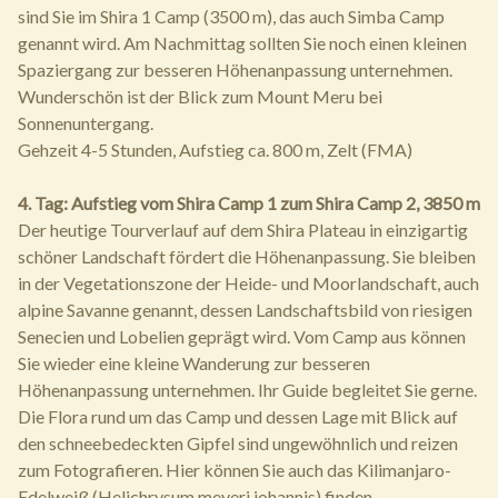
sind Sie im Shira 1 Camp (3500 m), das auch Simba Camp
genannt wird. Am Nachmittag sollten Sie noch einen kleinen
Spaziergang zur besseren Höhenanpassung unternehmen.
Wunderschön ist der Blick zum Mount Meru bei
Sonnenuntergang.
Gehzeit 4-5 Stunden, Aufstieg ca. 800 m, Zelt (FMA)
4. Tag: Aufstieg vom Shira Camp 1 zum Shira Camp 2, 3850 m
Der heutige Tourverlauf auf dem Shira Plateau in einzigartig
schöner Landschaft fördert die Höhenanpassung. Sie bleiben
in der Vegetationszone der Heide- und Moorlandschaft, auch
alpine Savanne genannt, dessen Landschaftsbild von riesigen
Senecien und Lobelien geprägt wird. Vom Camp aus können
Sie wieder eine kleine Wanderung zur besseren
Höhenanpassung unternehmen. Ihr Guide begleitet Sie gerne.
Die Flora rund um das Camp und dessen Lage mit Blick auf
den schneebedeckten Gipfel sind ungewöhnlich und reizen
zum Fotografieren. Hier können Sie auch das Kilimanjaro-
Edelweiß (Helichrysum meyeri johannis) finden.