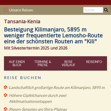
Unsere Reisen
Tansania-Kenia
Besteigung Kilimanjaro, 5895 m
weniger frequentierte Lemosho-Route
eine der schönsten Routen am "Kili"
Mit Silvestertermin 2025 und 2026
AUF EINEN
TERMINE &
REISE
REISE
INFO
BLICK
PREISE
VERLAUF
R E I S E B U C H E N
Landschaftlich großartige Route am Kilimanjaro, 5895 m
Höhere Gipfelchancen durch zwei
Akklimatisationsetappen
Riesen-Senezien am Shira-Plateau