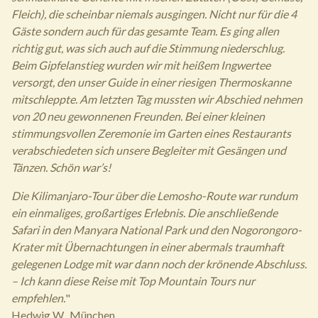
Fleich), die scheinbar niemals ausgingen. Nicht nur für die 4
Gäste sondern auch für das gesamte Team. Es ging allen
richtig gut, was sich auch auf die Stimmung niederschlug.
Beim Gipfelanstieg wurden wir mit heißem Ingwertee
versorgt, den unser Guide in einer riesigen Thermoskanne
mitschleppte. Am letzten Tag mussten wir Abschied nehmen
von 20 neu gewonnenen Freunden. Bei einer kleinen
stimmungsvollen Zeremonie im Garten eines Restaurants
verabschiedeten sich unsere Begleiter mit Gesängen und
Tänzen. Schön war’s!
Die Kilimanjaro-Tour über die Lemosho-Route war rundum
ein einmaliges, großartiges Erlebnis. Die anschließende
Safari in den Manyara National Park und den Nogorongoro-
Krater mit Übernachtungen in einer abermals traumhaft
gelegenen Lodge mit war dann noch der krönende Abschluss.
– Ich kann diese Reise mit Top Mountain Tours nur
empfehlen.
"
Hedwig W., München