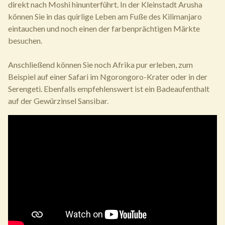
direkt nach Moshi hinunterführt. In der Kleinstadt Arusha
können Sie in das quirlige Leben am Fuße des Kilimanjaro
eintauchen und noch einen der farbenprächtigen Märkte
besuchen.
Anschließend können Sie noch Afrika pur erleben, zum
Beispiel auf einer Safari im Ngorongoro-Krater oder in der
Serengeti. Ebenfalls empfehlenswert ist ein Badeaufenthalt
auf der Gewürzinsel Sansibar.