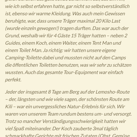
wie ich selbst erfahren hatte, gar nicht so selbstverständlich
ist, ebenso wir warme Kleidung. Was auch mein Gewissen
beruhigte, war, dass unsere Träger maximal 20 Kilo Last
(wurde einzeln gewogen!) tragen durften. Das war auch der
Grund, weshalb wir für 4 Gäste 15 Träger hatten – neben 2
Guides, einem Koch, einem Waiter, einem Tent Man und
einem Toilet Man. Ja richtig: wir hatten unsere eigene
Camping-Toilette dabei und mussten nicht auf den Camps
die öffentlichen Toiletten benutzen, was wir sehr zu schätzen
wussten. Auch das gesamte Tour-Equipment war einfach
perfekt.
Jeder der insgesamt 8 Tage am Berg auf der Lemosho-Route
– der, längsten und wie viele sagen, der schönsten Route am
Kili – war ein unvergessliches Natur-Erlebnis für sich. Wir
waren von unserem Team rundum bestens um- und versorgt.
Trotz so mancher Verständigungsschwierigkeit hatten wir
viel Spaß miteinander. Der Koch zauberte 3mal täglich
schmackhafte Gerichte mit frischen Zutaten (Obst, Gemüse,