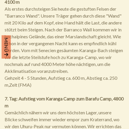
4100 m
Als erstes durchsteigen Sie heute die gestuften Felsen der
"Barranco Wand". Unsere Träger gehen durch diese "Wand"
mit 20 Kilo auf dem Kopf, eine Hand hält die Last, die andere
stützt beim Steigen. Nach der Barranco Wall kommen wir in
hochalpines Gelände, das einer Marslandschaft gleicht. Wie
MENÜ
schon in der vergangenen Nacht kann es empfindlich kühl
werden. Vom mit Senecien gesäumten Karanga-Bach steigen
wir die letzte Steilstufe hoch zu Karanga-Camp, wo wir
nochmals auf rund 4000 Meter höhe nächtigen, um die
Akklimatisation voranzutreiben.
Gehzeit 4 - 5 Stunden, Aufstieg ca. 600 m, Abstieg ca. 250
m,Zelt (FMA)
7. Tag: Aufstieg vom Karanga Camp zum Barafu Camp, 4800
m
Gemächlich nähern wir uns dem höchsten Lager, unsere
Blicke schweifen immer wieder empor zum Kraterrand, wo
wir den Uhuru-Peak nur vermuten können. Wir errichten das