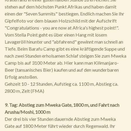
stehen auf dem höchsten Punkt Afrikas und haben damit
einen der "Seven Summits" bestiegen. Endlich machen Sie Ihr
Gipfelfoto vor dem blauen Holzschild mit der Aufschrift
"Congratulations - you are now at Africa's highest point!".
Vom Stella Point geht es über einen Hang mit losem
Lavageröll hinunter und "abfahrend" gewinnt man schnell an
Tiefe. Beim Barafu Camp gibt es eine kräftigende Suppe und
nach zwei Stunden erholsamen Schlaf steigen Sie zum Mweka
Camp bis auf 3100 Meter ab. Hier kann man Kilimanjaro-
Beer (tansanisches Bier) kaufen und auf den wunderbaren
Erfolg anstoßen.
Gehzeit 10 - 12 Stunden, Aufstieg ca. 1100 m, Abstieg ca.
2800 m, Zelt (FMA)
9. Tag: Abstieg zum Mweka Gate, 1800 m, und Fahrt nach
Arusha/Moshi, 1000 m
Der drei bis vier Stunden dauernde Abstieg zum Mweka
Gate auf 1800 Meter führt wieder durch Regenwald. Ihr