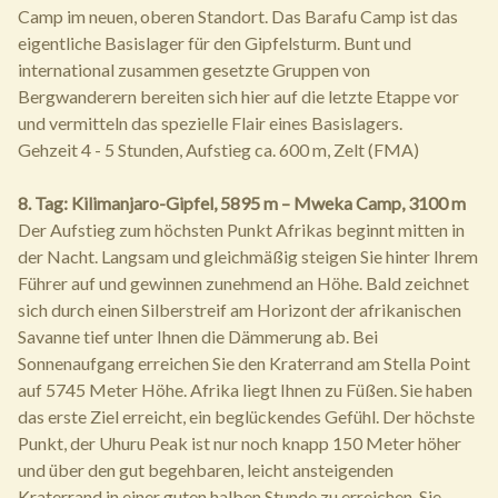
Camp im neuen, oberen Standort. Das Barafu Camp ist das
eigentliche Basislager für den Gipfelsturm. Bunt und
international zusammen gesetzte Gruppen von
Bergwanderern bereiten sich hier auf die letzte Etappe vor
und vermitteln das spezielle Flair eines Basislagers.
Gehzeit 4 - 5 Stunden, Aufstieg ca. 600 m, Zelt (FMA)
8. Tag: Kilimanjaro-Gipfel, 5895 m – Mweka Camp, 3100 m
Der Aufstieg zum höchsten Punkt Afrikas beginnt mitten in
der Nacht. Langsam und gleichmäßig steigen Sie hinter Ihrem
Führer auf und gewinnen zunehmend an Höhe. Bald zeichnet
sich durch einen Silberstreif am Horizont der afrikanischen
Savanne tief unter Ihnen die Dämmerung ab. Bei
Sonnenaufgang erreichen Sie den Kraterrand am Stella Point
auf 5745 Meter Höhe. Afrika liegt Ihnen zu Füßen. Sie haben
das erste Ziel erreicht, ein beglückendes Gefühl. Der höchste
Punkt, der Uhuru Peak ist nur noch knapp 150 Meter höher
und über den gut begehbaren, leicht ansteigenden
Kraterrand in einer guten halben Stunde zu erreichen. Sie