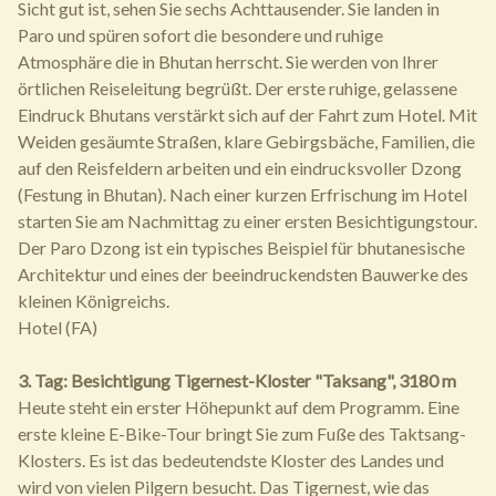
Sicht gut ist, sehen Sie sechs Achttausender. Sie landen in
Paro und spüren sofort die besondere und ruhige
Atmosphäre die in Bhutan herrscht. Sie werden von Ihrer
örtlichen Reiseleitung begrüßt. Der erste ruhige, gelassene
Eindruck Bhutans verstärkt sich auf der Fahrt zum Hotel. Mit
Weiden gesäumte Straßen, klare Gebirgsbäche, Familien, die
auf den Reisfeldern arbeiten und ein eindrucksvoller Dzong
(Festung in Bhutan). Nach einer kurzen Erfrischung im Hotel
starten Sie am Nachmittag zu einer ersten Besichtigungstour.
Der Paro Dzong ist ein typisches Beispiel für bhutanesische
Architektur und eines der beeindruckendsten Bauwerke des
kleinen Königreichs.
Hotel (FA)
3. Tag: Besichtigung Tigernest-Kloster "Taksang", 3180 m
Heute steht ein erster Höhepunkt auf dem Programm. Eine
erste kleine E-Bike-Tour bringt Sie zum Fuße des Taktsang-
Klosters. Es ist das bedeutendste Kloster des Landes und
wird von vielen Pilgern besucht. Das Tigernest, wie das