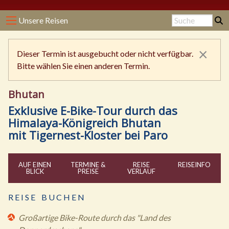
Unsere Reisen
×
Dieser Termin ist ausgebucht oder nicht verfügbar.
Bitte wählen Sie einen anderen Termin.
Bhutan
Exklusive E-Bike-Tour durch das
Himalaya-Königreich Bhutan
mit Tigernest-Kloster bei Paro
AUF EINEN
TERMINE &
REISE
REISE
INFO
BLICK
PREISE
VERLAUF
R E I S E B U C H E N
Großartige Bike-Route durch das "Land des