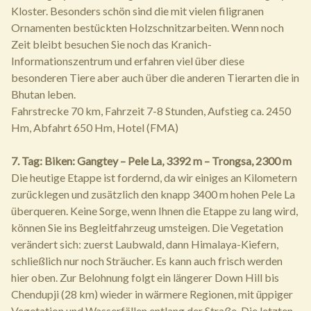
Kloster. Besonders schön sind die mit vielen filigranen
Ornamenten bestückten Holzschnitzarbeiten. Wenn noch
Zeit bleibt besuchen Sie noch das Kranich-
Informationszentrum und erfahren viel über diese
besonderen Tiere aber auch über die anderen Tierarten die in
Bhutan leben.
Fahrstrecke 70 km, Fahrzeit 7-8 Stunden, Aufstieg ca. 2450
Hm, Abfahrt 650 Hm, Hotel (FMA)
7. Tag: Biken: Gangtey – Pele La, 3392 m – Trongsa, 2300 m
Die heutige Etappe ist fordernd, da wir einiges an Kilometern
zurücklegen und zusätzlich den knapp 3400 m hohen Pele La
überqueren. Keine Sorge, wenn Ihnen die Etappe zu lang wird,
können Sie ins Begleitfahrzeug umsteigen. Die Vegetation
verändert sich: zuerst Laubwald, dann Himalaya-Kiefern,
schließlich nur noch Sträucher. Es kann auch frisch werden
hier oben. Zur Belohnung folgt ein längerer Down Hill bis
Chendupji (28 km) wieder in wärmere Regionen, mit üppiger
Vegetation und Wasserfällen entlang der Straße. Die letzten