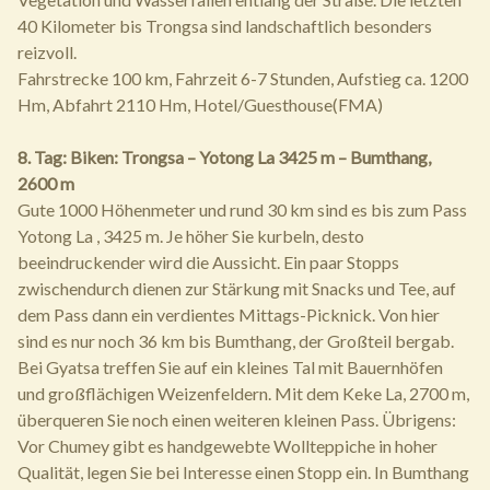
40 Kilometer bis Trongsa sind landschaftlich besonders
reizvoll.
Fahrstrecke 100 km, Fahrzeit 6-7 Stunden, Aufstieg ca. 1200
Hm, Abfahrt 2110 Hm, Hotel/Guesthouse(FMA)
8. Tag: Biken: Trongsa – Yotong La 3425 m – Bumthang,
2600 m
Gute 1000 Höhenmeter und rund 30 km sind es bis zum Pass
Yotong La , 3425 m. Je höher Sie kurbeln, desto
beeindruckender wird die Aussicht. Ein paar Stopps
zwischendurch dienen zur Stärkung mit Snacks und Tee, auf
dem Pass dann ein verdientes Mittags-Picknick. Von hier
sind es nur noch 36 km bis Bumthang, der Großteil bergab.
Bei Gyatsa treffen Sie auf ein kleines Tal mit Bauernhöfen
und großflächigen Weizenfeldern. Mit dem Keke La, 2700 m,
überqueren Sie noch einen weiteren kleinen Pass. Übrigens:
Vor Chumey gibt es handgewebte Wollteppiche in hoher
Qualität, legen Sie bei Interesse einen Stopp ein. In Bumthang