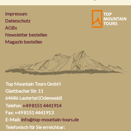
Impressum
Datenschutz
AGBs
Newsletter bestellen
Magazin bestellen
Top Mountain Tours GmbH
Glattbacher Str. 11
64686 Lautertal (Odenwald)
Telefon:
+49 8151 4441914
Fax: +49 8151 4441913
E-Mail:
info@top-mountain-tours.de
Telefonisch für Sie erreichbar: