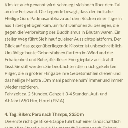
Kloster auch genannt wird, schmiegt sich hoch über dem Tal
an eine Felswand. Die Legende besagt, dass der indische
Heilige Guru Padmasambhava auf dem Rücken einer Tigerin
aus Tibet geflogen kam, um fünf Dämonen zu besiegen, die
gegen die Verbreitung des Buddhismus in Bhutan waren. Ein
steiler Weg führt Sie hinauf zu einer Aussichtsplattform. Der
Blick auf das gegenüberliegende Kloster ist unbeschreiblich.
Unzählige bunte Gebetsfahnen flattern im Wind und die
Erhabenheit und Ruhe, die dieser Energieplatz ausstrahlt,
lässt Sie still werden. Sie beobachten die in sich gekehrten
Pilger, die in großer Hingabe ihre Gebetsmühlen drehen und
das heilige Mantra „Om mani padhme hum“ immer und immer
wieder rezitieren.
Fahrzeit ca. 2 Stunden, Gehzeit 3-4 Stunden, Auf- und
Abfahrt 650 Hm, Hotel (FMA).
4. Tag: Biken: Paro nach Thimpu, 2350 m
Die erste richtige Bike-Etappe führt auf einer landschaftlich
reizvollen Strecke in die Hauptstadt Bhutans nach Thimpu.