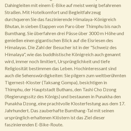
Dahingleiten mit einem E-Bike auf meist wenig befahrenen
Straßen. Mit Hotelkomfort und Begleitfahrzeug
durchqueren Sie das faszinierende Himalaya-Königreich
Bhutan, in sieben Etappen von Paro über Thimphu bis nach
Bumthang. Sie überfahren drei Pässe über 3000 m Höhe und
genießen einen gigantischen Blick auf die Eisriesen des
Himalayas. Die Zahl der Besucher ist in der "Schweiz des
Himalaya", wie das buddhistische Königreich auch genannt
wird, immer noch limitiert, Ursprünglichkeit und tiefe
Religiosität bestimmen das Leben. Hochinteressant sind
auch die Sehenswürdigkeiten: Sie pilgern zum weltberühmten
Tigernest-Kloster (Taksang Gompa), besichtigen in
Thimphu, der Hauptstadt Buthans, den Tashi Cho Dzong
(Regierungssitz des Königs) und bestaunen in Punakha den
Punakha Dzong, eine prachtvolle Klosterfestung aus dem 17.
Jahrhundert. Das zauberhafte Bumthang-Tal mit seinen
ursprünglich erhaltenen Klöstern ist das Ziel dieser
faszinierenden E-Bike-Route.