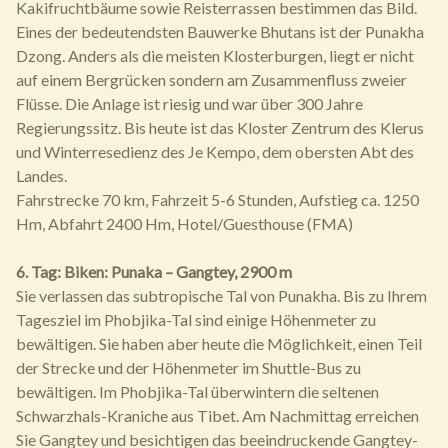
Kakifruchtbäume sowie Reisterrassen bestimmen das Bild.
Eines der bedeutendsten Bauwerke Bhutans ist der Punakha
Dzong. Anders als die meisten Klosterburgen, liegt er nicht
auf einem Bergrücken sondern am Zusammenfluss zweier
Flüsse. Die Anlage ist riesig und war über 300 Jahre
Regierungssitz. Bis heute ist das Kloster Zentrum des Klerus
und Winterresedienz des Je Kempo, dem obersten Abt des
Landes.
Fahrstrecke 70 km, Fahrzeit 5-6 Stunden, Aufstieg ca. 1250
Hm, Abfahrt 2400 Hm, Hotel/Guesthouse (FMA)
6. Tag: Biken: Punaka – Gangtey, 2900 m
Sie verlassen das subtropische Tal von Punakha. Bis zu Ihrem
Tagesziel im Phobjika-Tal sind einige Höhenmeter zu
bewältigen. Sie haben aber heute die Möglichkeit, einen Teil
der Strecke und der Höhenmeter im Shuttle-Bus zu
bewältigen. Im Phobjika-Tal überwintern die seltenen
Schwarzhals-Kraniche aus Tibet. Am Nachmittag erreichen
Sie Gangtey und besichtigen das beeindruckende Gangtey-