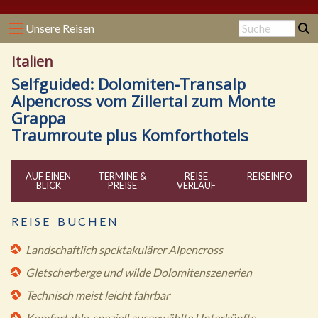
Unsere Reisen
Italien
Selfguided: Dolomiten-Transalp
Alpencross vom Zillertal zum Monte
Grappa
Traumroute plus Komforthotels
AUF EINEN
TERMINE &
REISE
REISE
INFO
BLICK
PREISE
VERLAUF
R E I S E B U C H E N
Landschaftlich spektakulärer Alpencross
Gletscherberge und wilde Dolomitenszenerien
Technisch meist leicht fahrbar
Komfortable, speziell ausgewählte Unterkünfte