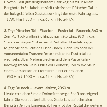
Downhill auf gut ausgebautem Fahrweg bis zu unserem
Berghotel in St. Jakob im südtirolerischen Pfitscher Tal. In
der holzgetäfelten Gaststube klingt der erste Fahrtag aus.
↑ 1780 Hm ↓ 950 Hm, ca. 65 km, Hotel (FA)
3. Tag: Pfitscher Tal – Eisacktal – Pustertal – Bruneck, 860 m
Zum Auftackt rollen Sie hinaus nach Sterzing, 950 m, das
"Land der Burgen" ist erreicht. Auf alten Handelswegen
folgen Sie dem Lauf des Eisack nach Süden, um nach der
monumentalen Franzensfeste hinüber ins Pustertal zu
wechseln. Über Nebenstrecken und dem Pustertaler-
Radweg treten Sie bis kurz vor Bruneck, 860 m, wo Sie in
einem komfortablen Hotel Ihr Quartier beziehen.
↑ 950 Hm ↓ 1400 Hm, ca. 65 km, Hotel (FA)
4. Tag: Bruneck – Lavarellahütte, 2060 m
Heute erreichen Sie die Dolomitenberge. Sanft ansteigend
fahren Sie zuerst oberhalb des Gadertals auf schmalen
Bergstraßen bis Longena, ab hier gibt das Rautal die weitere