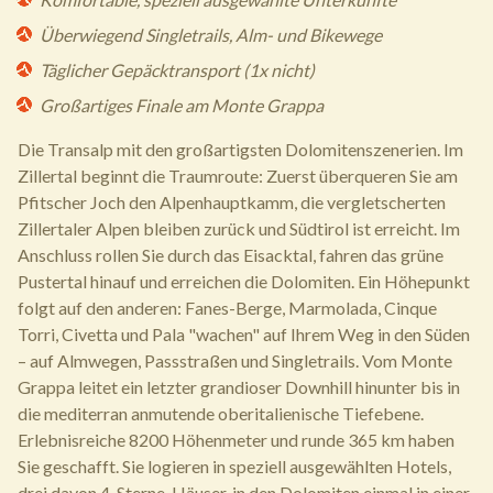
Überwiegend Singletrails, Alm- und Bikewege
Täglicher Gepäcktransport (1x nicht)
Großartiges Finale am Monte Grappa
Die Transalp mit den großartigsten Dolomitenszenerien. Im
Zillertal beginnt die Traumroute: Zuerst überqueren Sie am
Pfitscher Joch den Alpenhauptkamm, die vergletscherten
Zillertaler Alpen bleiben zurück und Südtirol ist erreicht. Im
Anschluss rollen Sie durch das Eisacktal, fahren das grüne
Pustertal hinauf und erreichen die Dolomiten. Ein Höhepunkt
folgt auf den anderen: Fanes-Berge, Marmolada, Cinque
Torri, Civetta und Pala "wachen" auf Ihrem Weg in den Süden
– auf Almwegen, Passstraßen und Singletrails. Vom Monte
Grappa leitet ein letzter grandioser Downhill hinunter bis in
die mediterran anmutende oberitalienische Tiefebene.
Erlebnisreiche 8200 Höhenmeter und runde 365 km haben
Sie geschafft. Sie logieren in speziell ausgewählten Hotels,
drei davon 4-Sterne-Häuser, in den Dolomiten einmal in einer