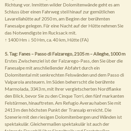
Richtung vor. Inmitten wilder Dolomitenwände geht es am
Schluss über einen Fahrweg steil hinauf zur gemütlichen
Lavarellahütte auf 2050 m, am Beginn der berühmten
Fanesalpe gelegen. Für eine Nacht auf der Hütte nehmen Sie
das Notwendigste im Rucksack mit.
↑ 1400 Hm ↓ 50 Hm, ca. 40 km, Hütte (FA)
5. Tag: Fanes – Passo di Falzarego, 2105 m – Alleghe, 1000 m
Erstes Zwischenziel ist der Falzarego-Pass, den Sie über die
Fanesalpe mit anschließender Abfahrt durch ein
Dolomitental mit senkrechten Felswänden und dem Passo di
Valparola ansteuern. Im Süden beherrscht die berühmte
Marmolada, 3343 m, mit Ihrer vergletscherten Nordflanke
den Blick, bevor Sie zu den Cinque Torri, den fünf markanten
Felstürmen, hinauftreten. Am Refugio Averau haben Sie mit
2413 m den höchsten Punkt der Transalp erreicht. Die
Szenerie mit den riesigen Dolomitenbergen und Wänden ist
spektakulär. Gleichermaßen spektakulär ist auch der
folgende Downhill über Singeltrails und Forststraßen