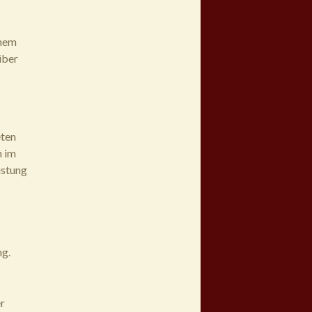
inem
über
eten
n im
üstung
ng.
r