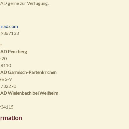
 gerne zur Verfügung.
nrad.com
 9367133
e
AD Penzberg
 20
 8110
D Garmisch-Partenkirchen
ße 3-9
1 732270
 Wielenbach bei Weilheim
934115
ormation