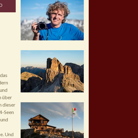
O
 das
dern
 und
h über
n dieser
„4-Seen
 und
ie. Und