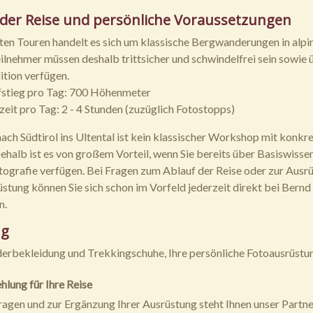
 der Reise und persönliche Voraussetzungen
ten Touren handelt es sich um klassische Bergwanderungen in alp
Teilnehmer müssen deshalb trittsicher und schwindelfrei sein sowie 
ition verfügen.
stieg pro Tag: 700 Höhenmeter
it pro Tag: 2 - 4 Stunden (zuzüglich Fotostopps)
nach Südtirol ins Ultental ist kein klassischer Workshop mit konkr
Dehalb ist es von großem Vorteil, wenn Sie bereits über Basiswisse
tografie verfügen. Bei Fragen zum Ablauf der Reise oder zur Ausr
stung können Sie sich schon im Vorfeld jederzeit direkt bei Bernd
n.
ng
rbekleidung und Trekkingschuhe, Ihre persönliche Fotoausrüstu
lung für Ihre Reise
Fragen und zur Ergänzung Ihrer Ausrüstung steht Ihnen unser Partne