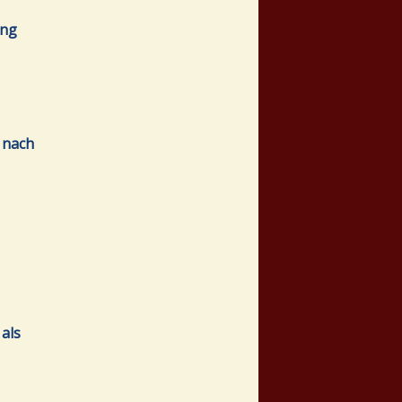
ing
 nach
als