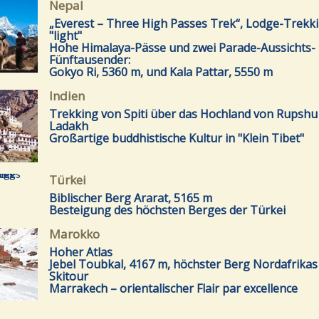
Nepal
„Everest – Three High Passes Trek“, Lodge-Trekk
"light"
Hohe Himalaya-Pässe und zwei Parade-Aussichts-
Fünftausender:
Gokyo Ri, 5360 m, und Kala Pattar, 5550 m
Indien
Trekking von Spiti über das Hochland von Rupshu
Ladakh
Großartige buddhistische Kultur in "Klein Tibet"
Türkei
Biblischer Berg Ararat, 5165 m
Besteigung des höchsten Berges der Türkei
Marokko
Hoher Atlas
Jebel Toubkal, 4167 m, höchster Berg Nordafrikas 
Skitour
Marrakech – orientalischer Flair par excellence