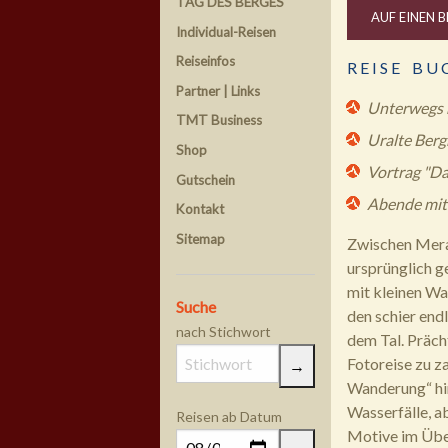
TAG DES BERGES
AUF EINEN B
Individual-Reisen
Reiseinfos
R E I S E B U 
Partner | Links
Unterwegs m
TMT Business
Uralte Berg
Shop
Vortrag "Da
Gutschein
Abende mit
Kontakt
Sitemap
Zwischen Meran
ursprünglich g
mit kleinen Wa
Suche
den schier end
nach Stichwort
dem Tal. Präch
Fotoreise zu za
Wanderung“ hi
Wasserfälle, a
Reisen ab Datum
Motive im Über