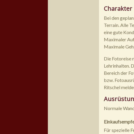
Charakter
Bei den geplan
Terrain. Alle 
eine gute Kond
Maximaler Auf
Maximale Gehze
Die Fotoreise 
Lehrinhalten. 
Bereich der Fo
bzw. Fotoausrü
Ritschel melde
Ausrüstu
Normale Wande
Einkaufsempfeh
Für spezielle 