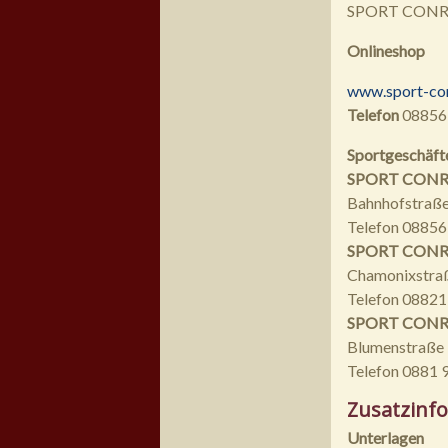
SPORT CONRAD
Onlineshop
www.sport-co
Telefon
08856
Sportgeschäft
SPORT CONR
Bahnhofstraße
Telefon 08856
SPORT CONRA
Chamonixstra
Telefon 0882
SPORT CONRAD
Blumenstraße
Telefon 0881 
Zusatzinf
Unterlagen