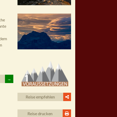
che
nnte
 dem
en
→
Reise empfehlen
Reise drucken