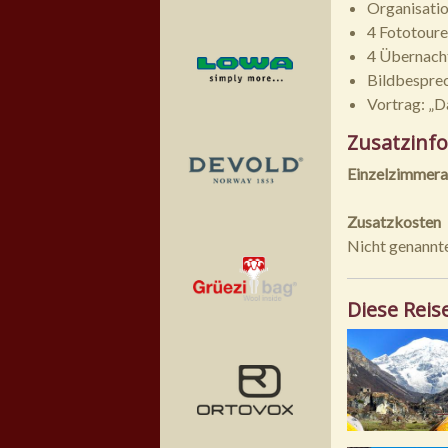
Organisatio
4 Fototoure
4 Übernach
Bildbespre
Vortrag: „D
Zusatzinf
Einzelzimmera
Zusatzkosten
Nicht genannte
Diese Reis