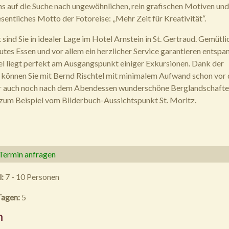
s auf die Suche nach ungewöhnlichen, rein grafischen Motiven und
sentliches Motto der Fotoreise: „Mehr Zeit für Kreativität“.
sind Sie in idealer Lage im Hotel Arnstein in St. Gertraud. Gemütli
utes Essen und vor allem ein herzlicher Service garantieren entspa
l liegt perfekt am Ausgangspunkt einiger Exkursionen. Dank der
 können Sie mit Bernd Rischtel mit minimalem Aufwand schon vor
r auch noch nach dem Abendessen wunderschöne Berglandschaft
 zum Beispiel vom Bilderbuch-Aussichtspunkt St. Moritz.
 Termin anfragen
l:
7 - 10 Personen
Tagen:
5
n