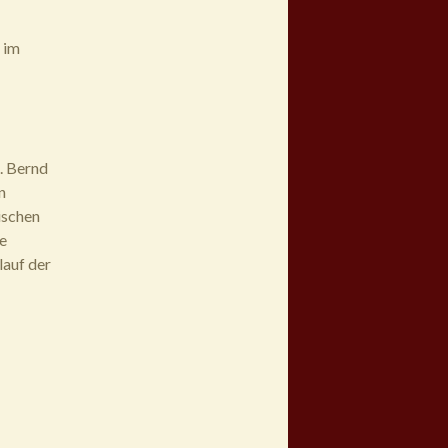
 im
. Bernd
n
ischen
e
lauf der