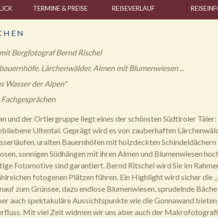
LICK
TERMINE & PREISE
REISE
VERLAUF
REISE
INF
C H E N
it Bergfotograf Bernd Rischel
bauernhöfe, Lärchenwälder, Almen mit Blumenwiesen ...
s Wasser der Alpen"
 Fachgesprächen
 und der Ortlergruppe liegt eines der schönsten Südtiroler Täler:
ebliebene Ultental. Geprägt wird es von zauberhaften Lärchenwäl
sserläufen, uralten Bauernhöfen mit holzdeckten Schindeldächern
losen, sonnigen Südhängen mit ihren Almen und Blumenwiesen hoc
tige Fotomotive sind garantiert. Bernd Ritschel wird Sie im Rahme
hlreichen fotogenen Plätzen führen. Ein Highlight wird sicher die 
nauf zum Grünsee, dazu endlose Blumenwiesen, sprudelnde Bäche
ber auch spektakuläre Aussichtspunkte wie die Gonnawand bieten
fluss. Mit viel Zeit widmen wir uns aber auch der Makrofotograf