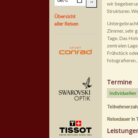
wir begeben un
Strukturen. We
Übersicht
Untergebracht 
aller Reisen
Zimmer, sehr g
Tage. Das Hote
zentralen Lage
Frühstück ode
fotografieren,
Termine
Individuellen
Teilnehmerzah
Reisedauer in 
Leistunge