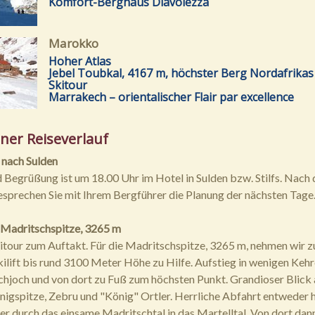
Komfort-Berghaus Diavolezza
Marokko
Hoher Atlas
Jebel Toubkal, 4167 m, höchster Berg Nordafrikas 
Skitour
Marrakech – orientalischer Flair par excellence
ner Reiseverlauf
e nach Sulden
 Begrüßung ist um 18.00 Uhr im Hotel in Sulden bzw. Stilfs. Nach
prechen Sie mit Ihrem Bergführer die Planung der nächsten Tage
r Madritschspitze, 3265 m
itour zum Auftakt. Für die Madritschspitze, 3265 m, nehmen wir z
kilift bis rund 3100 Meter Höhe zu Hilfe. Aufstieg in wenigen Kehr
chjoch und von dort zu Fuß zum höchsten Punkt. Grandioser Blick 
nigspitze, Zebru und "König" Ortler. Herrliche Abfahrt entweder 
er durch das einsame Madritschtal in das Martelltal. Von dort dan