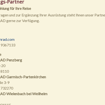
gs-Partner
lung für Ihre Reise
Fragen und zur Ergänzung Ihrer Ausrüstung steht Ihnen unser Partne
 gerne zur Verfügung.
nrad.com
 9367133
e
AD Penzberg
 20
 8110
D Garmisch-Partenkirchen
ße 3-9
1 732270
 Wielenbach bei Weilheim
934115