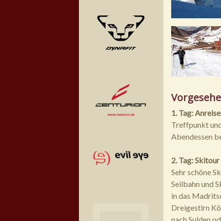
Vorgesehe
1. Tag: Anreis
Treffpunkt und
Abendessen bes
2. Tag: Skitou
Sehr schöne Sk
Seilbahn und S
in das Madrits
Dreigestirn Kö
nach Sulden od