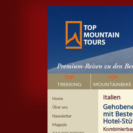
TOP
TOP
TREKKING
MOUNTAINBIKE
Italien
Home
Gehobene 
Über uns
mit Beste
Newsletter
Hotel-Stü
Magazin
Kombinierbar 