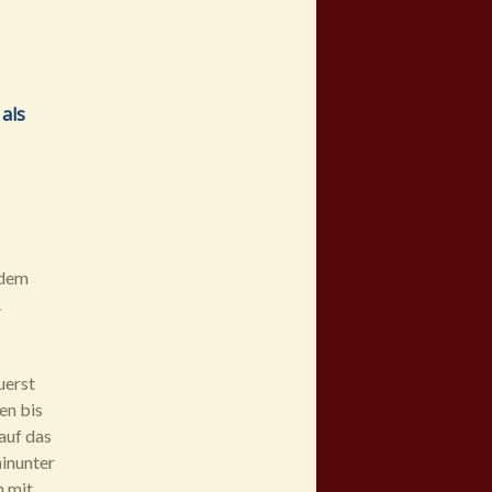
als
 dem
.
uerst
en bis
auf das
hinunter
n mit