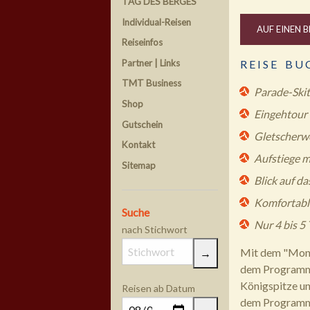
TAG DES BERGES
Individual-Reisen
AUF EINEN B
Reiseinfos
Partner | Links
R E I S E B U 
TMT Business
Parade-Ski
Shop
Eingehtour 
Gutschein
Gletscherwe
Kontakt
Aufstiege m
Sitemap
Blick auf d
Komfortable
Suche
Nur 4 bis 5
nach Stichwort
Mit dem "Monte
dem Programm,
Königspitze un
Reisen ab Datum
dem Programm.