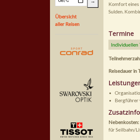
Komfort eines 
Sulden. Kombin
Übersicht
aller Reisen
Termine
Individuellen
Teilnehmerzah
Reisedauer in 
Leistunge
Organisatio
Bergführe
Zusatzinf
Nebenkosten:
für Seilbahn/Lif