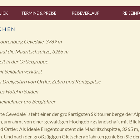
LICK
TERMINE & PREISE
REISE
VERLAUF
REISE
INF
C H E N
tourenberg Cevedale, 3769 m
auf die Madritschspitze, 3265 m
lt in der Ortlergruppe
it Seilbahn verkürzt
as Dreigestirn von Ortler, Zebru und Königspitze
s Hotel in Sulden
 Teilnehmer pro Bergführer
 Cevedale" steht einer der großartigsten Skitourenberge der Al
 umrahmt von einer gewaltigen Hochgebirgslandschaft mit Blick
d Ortler. Als ideale Eingehtour steht die Madritschspitze, 3265 m,
 Und nach den großzügigen Gletscherabfahrten genießen Sie de