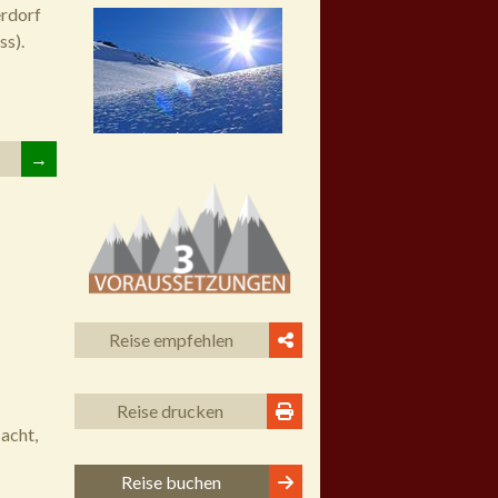
erdorf
ss).
→
Reise empfehlen
Reise drucken
acht,
Reise buchen