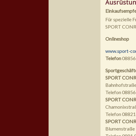
Ausrüstun
Einkaufsempfeh
Für spezielle 
SPORT CONRAD
Onlineshop
www.sport-co
Telefon
08856
Sportgeschäft
SPORT CONR
Bahnhofstraße
Telefon 08856
SPORT CONRA
Chamonixstra
Telefon 0882
SPORT CONRAD
Blumenstraße
Telefon 0881 