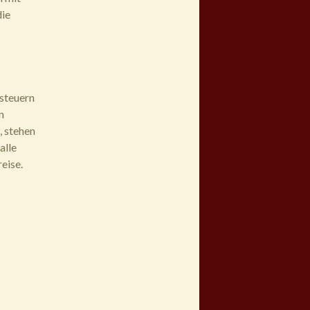
die
 steuern
n
, stehen
alle
eise.