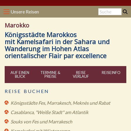
Unsere Reisen
Marokko
Königsstädte Marokkos
mit Kamelsafari in der Sahara und
Wanderung im Hohen Atlas
orientalischer Flair par excellence
AUF EINEN
TERMINE &
REISE
REISE
INFO
BLICK
PREISE
VERLAUF
R E I S E B U C H E N
Königsstädte Fes, Marrakesch, Meknès und Rabat
Casablanca, "Weiße Stadt" am Atlantik
Souks von Fes und Marrakesch
Kamelsafari mit Wüstencamp