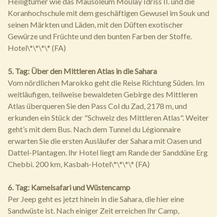
Heiligtümer wie das Mausoleum Moulay Idriss II. und die
Koranhochschule mit dem geschäftigen Gewusel im Souk und
seinen Märkten und Läden, mit den Düften exotischer
Gewürze und Früchte und den bunten Farben der Stoffe.
Hotel\*\*\*\* (FA)
5. Tag: Über den Mittleren Atlas in die Sahara
Vom nördlichen Marokko geht die Reise Richtung Süden. Im
weitläufigen, teilweise bewaldeten Gebirge des Mittleren
Atlas überqueren Sie den Pass Col du Zad, 2178 m, und
erkunden ein Stück der "Schweiz des Mittleren Atlas". Weiter
geht’s mit dem Bus. Nach dem Tunnel du Légionnaire
erwarten Sie die ersten Ausläufer der Sahara mit Oasen und
Dattel-Plantagen. Ihr Hotel liegt am Rande der Sanddüne Erg
Chebbi. 200 km, Kasbah-Hotel\*\*\*\* (FA)
6. Tag: Kamelsafari und Wüstencamp
Per Jeep geht es jetzt hinein in die Sahara, die hier eine
Sandwüste ist. Nach einiger Zeit erreichen Ihr Camp,