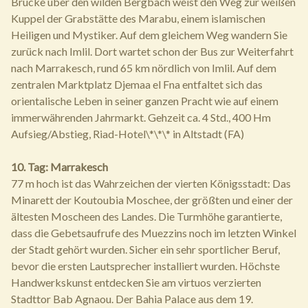
Brücke über den wilden Bergbach weist den Weg zur weißen
Kuppel der Grabstätte des Marabu, einem islamischen
Heiligen und Mystiker. Auf dem gleichem Weg wandern Sie
zurück nach Imlil. Dort wartet schon der Bus zur Weiterfahrt
nach Marrakesch, rund 65 km nördlich von Imlil. Auf dem
zentralen Marktplatz Djemaa el Fna entfaltet sich das
orientalische Leben in seiner ganzen Pracht wie auf einem
immerwährenden Jahrmarkt. Gehzeit ca. 4 Std., 400 Hm
Aufsieg/Abstieg, Riad-Hotel\*\*\* in Altstadt (FA)
10. Tag: Marrakesch
77 m hoch ist das Wahrzeichen der vierten Königsstadt: Das
Minarett der Koutoubia Moschee, der größten und einer der
ältesten Moscheen des Landes. Die Turmhöhe garantierte,
dass die Gebetsaufrufe des Muezzins noch im letzten Winkel
der Stadt gehört wurden. Sicher ein sehr sportlicher Beruf,
bevor die ersten Lautsprecher installiert wurden. Höchste
Handwerkskunst entdecken Sie am virtuos verzierten
Stadttor Bab Agnaou. Der Bahia Palace aus dem 19.