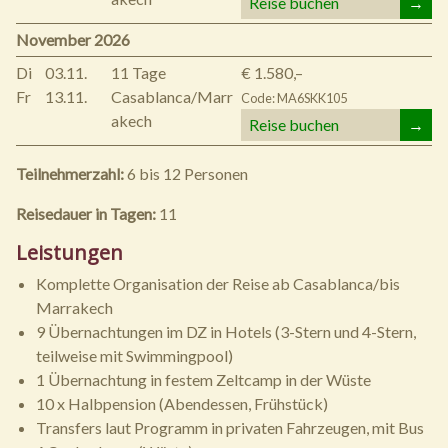
Reise buchen
→
November 2026
Di
03.11.
11 Tage
€ 1.580,–
Fr
13.11.
Casablanca/Marr
Code: MA6SKK105
akech
Reise buchen
→
Teilnehmerzahl:
6 bis 12 Personen
Reisedauer in Tagen:
11
Leistungen
Komplette Organisation der Reise ab Casablanca/bis
Marrakech
9 Übernachtungen im DZ in Hotels (3-Stern und 4-Stern,
teilweise mit Swimmingpool)
1 Übernachtung in festem Zeltcamp in der Wüste
10 x Halbpension (Abendessen, Frühstück)
Transfers laut Programm in privaten Fahrzeugen, mit Bus