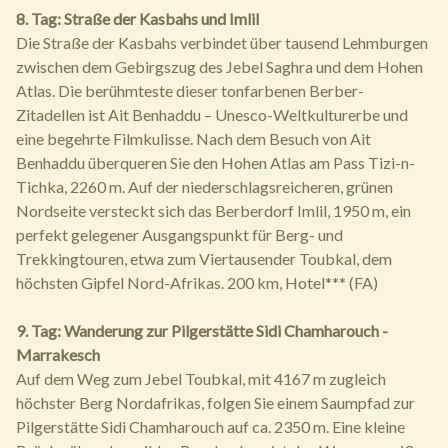
8. Tag: Straße der Kasbahs und Imlil
Die Straße der Kasbahs verbindet über tausend Lehmburgen
zwischen dem Gebirgszug des Jebel Saghra und dem Hohen
Atlas. Die berühmteste dieser tonfarbenen Berber-
Zitadellen ist Ait Benhaddu – Unesco-Weltkulturerbe und
eine begehrte Filmkulisse. Nach dem Besuch von Ait
Benhaddu überqueren Sie den Hohen Atlas am Pass Tizi-n-
Tichka, 2260 m. Auf der niederschlagsreicheren, grünen
Nordseite versteckt sich das Berberdorf Imlil, 1950 m, ein
perfekt gelegener Ausgangspunkt für Berg- und
Trekkingtouren, etwa zum Viertausender Toubkal, dem
höchsten Gipfel Nord-Afrikas. 200 km, Hotel*** (FA)
9. Tag: Wanderung zur Pilgerstätte Sidi Chamharouch -
Marrakesch
Auf dem Weg zum Jebel Toubkal, mit 4167 m zugleich
höchster Berg Nordafrikas, folgen Sie einem Saumpfad zur
Pilgerstätte Sidi Chamharouch auf ca. 2350 m. Eine kleine