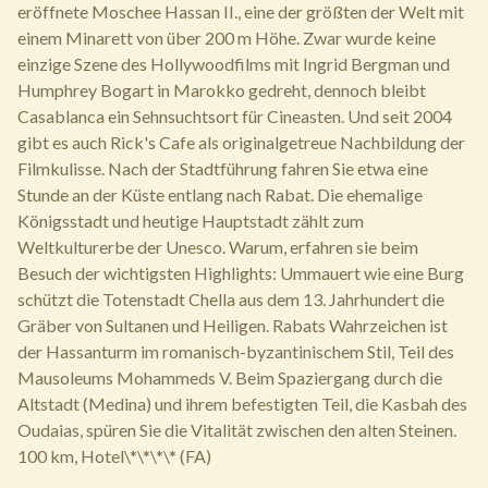
eröffnete Moschee Hassan II., eine der größten der Welt mit
einem Minarett von über 200 m Höhe. Zwar wurde keine
einzige Szene des Hollywoodfilms mit Ingrid Bergman und
Humphrey Bogart in Marokko gedreht, dennoch bleibt
Casablanca ein Sehnsuchtsort für Cineasten. Und seit 2004
gibt es auch Rick's Cafe als originalgetreue Nachbildung der
Filmkulisse. Nach der Stadtführung fahren Sie etwa eine
Stunde an der Küste entlang nach Rabat. Die ehemalige
Königsstadt und heutige Hauptstadt zählt zum
Weltkulturerbe der Unesco. Warum, erfahren sie beim
Besuch der wichtigsten Highlights: Ummauert wie eine Burg
schützt die Totenstadt Chella aus dem 13. Jahrhundert die
Gräber von Sultanen und Heiligen. Rabats Wahrzeichen ist
der Hassanturm im romanisch-byzantinischem Stil, Teil des
Mausoleums Mohammeds V. Beim Spaziergang durch die
Altstadt (Medina) und ihrem befestigten Teil, die Kasbah des
Oudaias, spüren Sie die Vitalität zwischen den alten Steinen.
100 km, Hotel\*\*\*\* (FA)