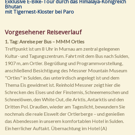
Exklusive E-Bike-Tour durch das Himalaya-Königreich
Bhutan
mit Tigernest-Kloster bei Paro
Vorgesehener Reiseverlauf
1. Tag: Anreise per Bus – MMM Ortles
Treffpunkt ist um 8 Uhr in Murnau am zentral gelegenen
Kultur- und Tagungszentrum. Fahrt mit dem Bus nach Sulden,
1907 m, am Ortler. Begrüßung und Programmvorstellung,
anschließend Besichtigung des Messner Mountain Museum
"Ortles" in Sulden, das unterirdisch angelegt ist und dem
Thema Eis gewidmet ist. Reinhold Messner zeigt hier die
Schrecken des Eises und der Finsternis, Schneemenschen und
Schneelöwen, den White Out, die Arktis, Antarktis und den
Dritten Pol. Draußen, wieder am Tageslicht, bewundern Sie
nochmals die reale Eiswelt der Ortlerberge – und genießen
das Abendessen in unserem komfortablen Hotel in Sulden.
Ein herrlicher Auftakt. Übernachtung im Hotel (A)