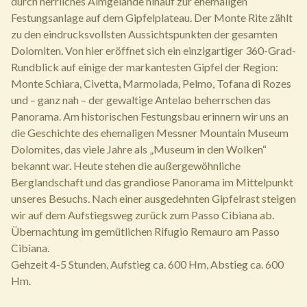
durch herrliches Almgelände hinauf zur ehemaligen
Festungsanlage auf dem Gipfelplateau. Der Monte Rite zählt
zu den eindrucksvollsten Aussichtspunkten der gesamten
Dolomiten. Von hier eröffnet sich ein einzigartiger 360-Grad-
Rundblick auf einige der markantesten Gipfel der Region:
Monte Schiara, Civetta, Marmolada, Pelmo, Tofana di Rozes
und – ganz nah – der gewaltige Antelao beherrschen das
Panorama. Am historischen Festungsbau erinnern wir uns an
die Geschichte des ehemaligen Messner Mountain Museum
Dolomites, das viele Jahre als „Museum in den Wolken“
bekannt war. Heute stehen die außergewöhnliche
Berglandschaft und das grandiose Panorama im Mittelpunkt
unseres Besuchs. Nach einer ausgedehnten Gipfelrast steigen
wir auf dem Aufstiegsweg zurück zum Passo Cibiana ab.
Übernachtung im gemütlichen Rifugio Remauro am Passo
Cibiana.
Gehzeit 4-5 Stunden, Aufstieg ca. 600 Hm, Abstieg ca. 600
Hm.