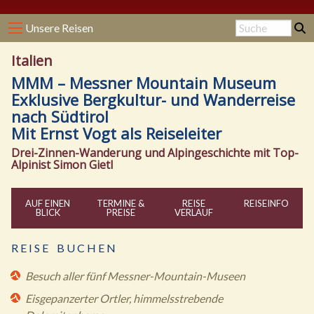
Unsere Reisen
Italien
MMM – Messner Mountain Museum
Exklusive Bergkultur- und Wanderreise
nach Südtirol
Mit Ernst Vogt als Reiseleiter
Drei-Zinnen-Wanderung und Alpingeschichte mit Top-
Alpinist Simon Gietl
AUF EINEN
TERMINE &
REISE
REISE
INFO
BLICK
PREISE
VERLAUF
R E I S E B U C H E N
Besuch aller fünf Messner-Mountain-Museen
Eisgepanzerter Ortler, himmelsstrebende