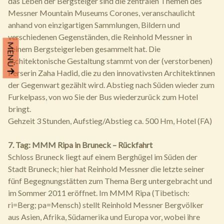
das Leben der Bergsteiger sind die zentralen Themen des
Messner Mountain Museums Corones, veranschaulicht
anhand von einzigartigen Sammlungen, Bildern und
verschiedenen Gegenständen, die Reinhold Messner in
MENÜ
seinem Bergsteigerleben gesammelt hat. Die
architektonische Gestaltung stammt von der (verstorbenen)
Perserin Zaha Hadid, die zu den innovativsten Architektinnen
der Gegenwart gezählt wird. Abstieg nach Süden wieder zum
Furkelpass, von wo Sie der Bus wiederzurück zum Hotel
bringt.
Gehzeit 3 Stunden, Aufstieg/Abstieg ca. 500 Hm, Hotel (FA)
7. Tag: MMM Ripa in Bruneck – Rückfahrt
Schloss Bruneck liegt auf einem Berghügel im Süden der
Stadt Bruneck; hier hat Reinhold Messner die letzte seiner
fünf Begegnungstätten zum Thema Berg untergebracht und
im Sommer 2011 eröffnet. Im MMM Ripa (Tibetisch:
ri=Berg; pa=Mensch) stellt Reinhold Messner Bergvölker
aus Asien, Afrika, Südamerika und Europa vor, wobei ihre