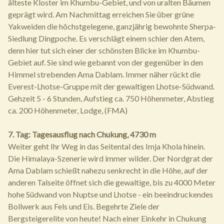
älteste Kloster im Khumbu-Gebiet, und von uralten Bäumen
geprägt wird. Am Nachmittag erreichen Sie über grüne
Yakweiden die höchstgelegene, ganzjährig bewohnte Sherpa-
Siedlung Dingpoche. Es verschlägt einem schier den Atem,
denn hier tut sich einer der schönsten Blicke im Khumbu-
Gebiet auf. Sie sind wie gebannt von der gegenüber in den
Himmel strebenden Ama Dablam. Immer näher rückt die
Everest-Lhotse-Gruppe mit der gewaltigen Lhotse-Südwand.
Gehzeit 5 - 6 Stunden, Aufstieg ca. 750 Höhenmeter, Abstieg
ca. 200 Höhenmeter, Lodge, (FMA)
7. Tag: Tagesausflug nach Chukung, 4730 m
Weiter geht Ihr Weg in das Seitental des Imja Khola hinein.
Die Himalaya-Szenerie wird immer wilder. Der Nordgrat der
Ama Dablam schießt nahezu senkrecht in die Höhe, auf der
anderen Talseite öffnet sich die gewaltige, bis zu 4000 Meter
hohe Südwand von Nuptse und Lhotse - ein beeindruckendes
Bollwerk aus Fels und Eis. Begehrte Ziele der
Bergsteigerelite von heute! Nach einer Einkehr in Chukung