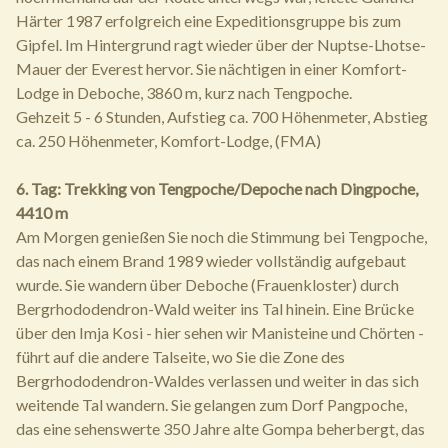
Härter 1987 erfolgreich eine Expeditionsgruppe bis zum
Gipfel. Im Hintergrund ragt wieder über der Nuptse-Lhotse-
Mauer der Everest hervor. Sie nächtigen in einer Komfort-
Lodge in Deboche, 3860 m, kurz nach Tengpoche.
Gehzeit 5 - 6 Stunden, Aufstieg ca. 700 Höhenmeter, Abstieg
ca. 250 Höhenmeter, Komfort-Lodge, (FMA)
6. Tag: Trekking von Tengpoche/Depoche nach Dingpoche,
4410 m
Am Morgen genießen Sie noch die Stimmung bei Tengpoche,
das nach einem Brand 1989 wieder vollständig aufgebaut
wurde. Sie wandern über Deboche (Frauenkloster) durch
Bergrhododendron-Wald weiter ins Tal hinein. Eine Brücke
über den Imja Kosi - hier sehen wir Manisteine und Chörten -
führt auf die andere Talseite, wo Sie die Zone des
Bergrhododendron-Waldes verlassen und weiter in das sich
weitende Tal wandern. Sie gelangen zum Dorf Pangpoche,
das eine sehenswerte 350 Jahre alte Gompa beherbergt, das