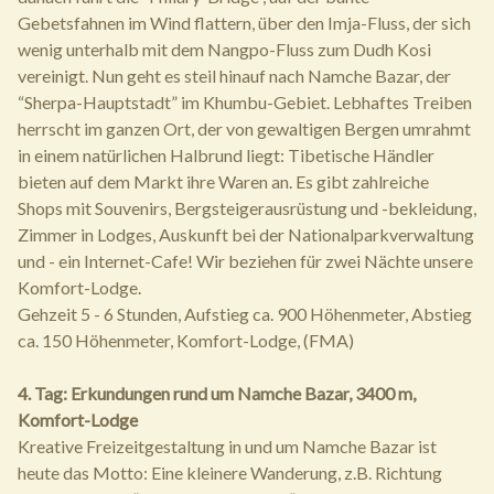
Gebetsfahnen im Wind flattern, über den Imja-Fluss, der sich
wenig unterhalb mit dem Nangpo-Fluss zum Dudh Kosi
vereinigt. Nun geht es steil hinauf nach Namche Bazar, der
“Sherpa-Hauptstadt” im Khumbu-Gebiet. Lebhaftes Treiben
herrscht im ganzen Ort, der von gewaltigen Bergen umrahmt
in einem natürlichen Halbrund liegt: Tibetische Händler
bieten auf dem Markt ihre Waren an. Es gibt zahlreiche
Shops mit Souvenirs, Bergsteigerausrüstung und -bekleidung,
Zimmer in Lodges, Auskunft bei der Nationalparkverwaltung
und - ein Internet-Cafe! Wir beziehen für zwei Nächte unsere
Komfort-Lodge.
Gehzeit 5 - 6 Stunden, Aufstieg ca. 900 Höhenmeter, Abstieg
ca. 150 Höhenmeter, Komfort-Lodge, (FMA)
4. Tag: Erkundungen rund um Namche Bazar, 3400 m,
Komfort-Lodge
Kreative Freizeitgestaltung in und um Namche Bazar ist
heute das Motto: Eine kleinere Wanderung, z.B. Richtung