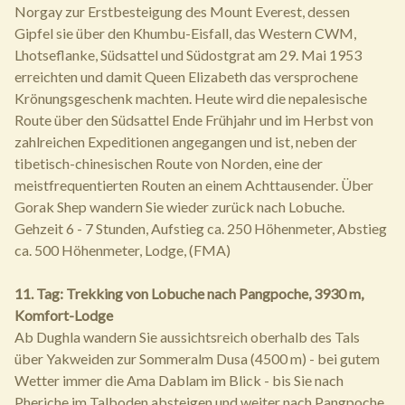
Norgay zur Erstbesteigung des Mount Everest, dessen
Gipfel sie über den Khumbu-Eisfall, das Western CWM,
Lhotseflanke, Südsattel und Südostgrat am 29. Mai 1953
erreichten und damit Queen Elizabeth das versprochene
Krönungsgeschenk machten. Heute wird die nepalesische
Route über den Südsattel Ende Frühjahr und im Herbst von
zahlreichen Expeditionen angegangen und ist, neben der
tibetisch-chinesischen Route von Norden, eine der
meistfrequentierten Routen an einem Achttausender. Über
Gorak Shep wandern Sie wieder zurück nach Lobuche.
Gehzeit 6 - 7 Stunden, Aufstieg ca. 250 Höhenmeter, Abstieg
ca. 500 Höhenmeter, Lodge, (FMA)
11. Tag: Trekking von Lobuche nach Pangpoche, 3930 m,
Komfort-Lodge
Ab Dughla wandern Sie aussichtsreich oberhalb des Tals
über Yakweiden zur Sommeralm Dusa (4500 m) - bei gutem
Wetter immer die Ama Dablam im Blick - bis Sie nach
Pheriche im Talboden absteigen und weiter nach Pangpoche