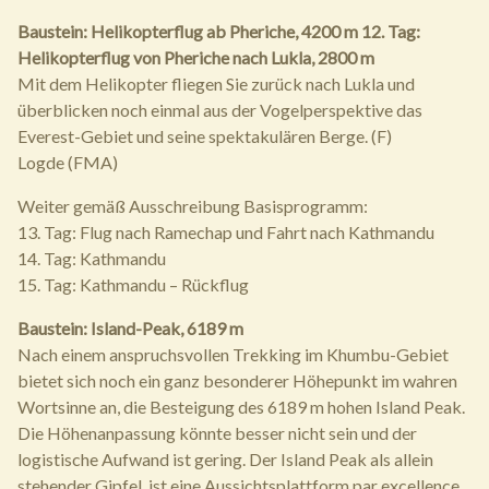
Baustein: Helikopterflug ab Pheriche, 4200 m
12. Tag:
Helikopterflug von Pheriche nach Lukla, 2800 m
Mit dem Helikopter fliegen Sie zurück nach Lukla und
überblicken noch einmal aus der Vogelperspektive das
Everest-Gebiet und seine spektakulären Berge. (F)
Logde (FMA)
Weiter gemäß Ausschreibung Basisprogramm:
13. Tag: Flug nach Ramechap und Fahrt nach Kathmandu
14. Tag: Kathmandu
15. Tag: Kathmandu – Rückflug
Baustein: Island-Peak, 6189 m
Nach einem anspruchsvollen Trekking im Khumbu-Gebiet
bietet sich noch ein ganz besonderer Höhepunkt im wahren
Wortsinne an, die Besteigung des 6189 m hohen Island Peak.
Die Höhenanpassung könnte besser nicht sein und der
logistische Aufwand ist gering. Der Island Peak als allein
stehender Gipfel, ist eine Aussichtsplattform par excellence.