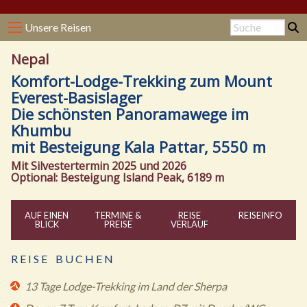
Unsere Reisen
Nepal
Komfort-Lodge-Trekking zum Mount
Everest-Basislager
Die schönsten Panoramawege im
Khumbu
mit Besteigung Kala Pattar, 5550 m
Mit Silvestertermin 2025 und 2026
Optional: Besteigung Island Peak, 6189 m
AUF EINEN
TERMINE &
REISE
REISE
INFO
BLICK
PREISE
VERLAUF
R E I S E B U C H E N
13 Tage Lodge-Trekking im Land der Sherpa