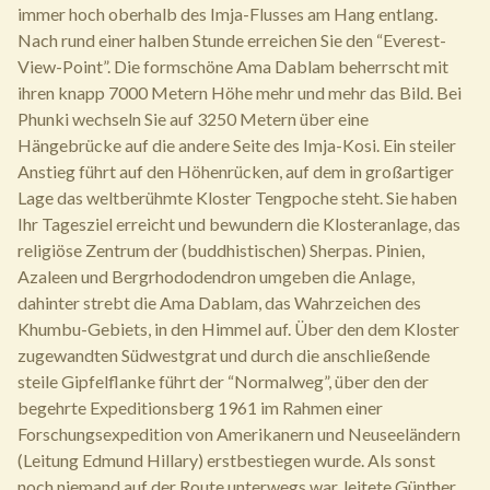
immer hoch oberhalb des Imja-Flusses am Hang entlang.
Nach rund einer halben Stunde erreichen Sie den “Everest-
View-Point”. Die formschöne Ama Dablam beherrscht mit
ihren knapp 7000 Metern Höhe mehr und mehr das Bild. Bei
Phunki wechseln Sie auf 3250 Metern über eine
Hängebrücke auf die andere Seite des Imja-Kosi. Ein steiler
Anstieg führt auf den Höhenrücken, auf dem in großartiger
Lage das weltberühmte Kloster Tengpoche steht. Sie haben
Ihr Tagesziel erreicht und bewundern die Klosteranlage, das
religiöse Zentrum der (buddhistischen) Sherpas. Pinien,
Azaleen und Bergrhododendron umgeben die Anlage,
dahinter strebt die Ama Dablam, das Wahrzeichen des
Khumbu-Gebiets, in den Himmel auf. Über den dem Kloster
zugewandten Südwestgrat und durch die anschließende
steile Gipfelflanke führt der “Normalweg”, über den der
begehrte Expeditionsberg 1961 im Rahmen einer
Forschungsexpedition von Amerikanern und Neuseeländern
(Leitung Edmund Hillary) erstbestiegen wurde. Als sonst
noch niemand auf der Route unterwegs war, leitete Günther