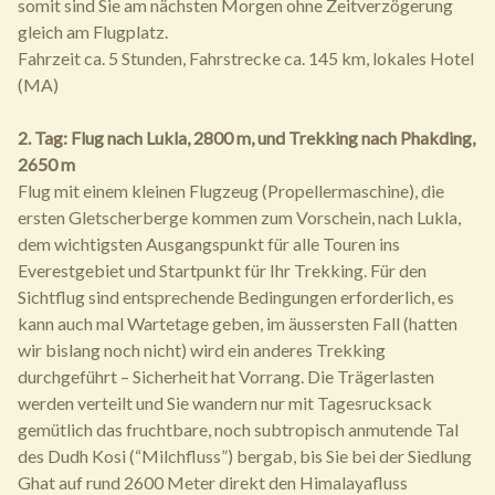
somit sind Sie am nächsten Morgen ohne Zeitverzögerung
gleich am Flugplatz.
Fahrzeit ca. 5 Stunden, Fahrstrecke ca. 145 km, lokales Hotel
(MA)
2. Tag: Flug nach Lukla, 2800 m, und Trekking nach Phakding,
2650 m
Flug mit einem kleinen Flugzeug (Propellermaschine), die
ersten Gletscherberge kommen zum Vorschein, nach Lukla,
dem wichtigsten Ausgangspunkt für alle Touren ins
Everestgebiet und Startpunkt für Ihr Trekking. Für den
Sichtflug sind entsprechende Bedingungen erforderlich, es
kann auch mal Wartetage geben, im äussersten Fall (hatten
wir bislang noch nicht) wird ein anderes Trekking
durchgeführt – Sicherheit hat Vorrang. Die Trägerlasten
werden verteilt und Sie wandern nur mit Tagesrucksack
gemütlich das fruchtbare, noch subtropisch anmutende Tal
des Dudh Kosi (“Milchfluss”) bergab, bis Sie bei der Siedlung
Ghat auf rund 2600 Meter direkt den Himalayafluss