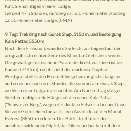
Kalt. Sie nächtigen in einer Lodge.
Gehzeit 4 - 5 Stunden, Aufstieg ca. 550 Höhenmeter, Abstieg
ca. 50 Höhenmeter, Lodge, (FMA)
9. Tag: Trekking nach Gorak Shep, 5150 m, und Besteigung
Kala Pattar, 5550 m
Nach dem Frühstück wandern Sie leicht ansteigend auf der
orographisch rechten Seite des Khumbu-Gletschers weiter.
Die gewaltige formschöne Pyramide direkt vor Ihnen ist der
Pumori (7145 m), rechts zieht der markante Nuptse-
Westgrat steil in den Himmel. Sie gehen möglichst langsam
und erreichen nach drei Stunden die Sommeralm Gorak Shep,
wo Sie in einer Lodge übernachten. Am Nachmittag steigen
Sie über mäßig steile Hänge auf den nahen Kala Pattar
(“Schwarzer Berg”, wegen der dunklen Felsen so benannt), wo
Sie vom Gipfel einen fantastischen Ausblick auf den Mount
Everest (8850 m) erleben. Der Blick streift über den
unnahbar wirkenden Gipfel, das Gletscherbecken mit dem