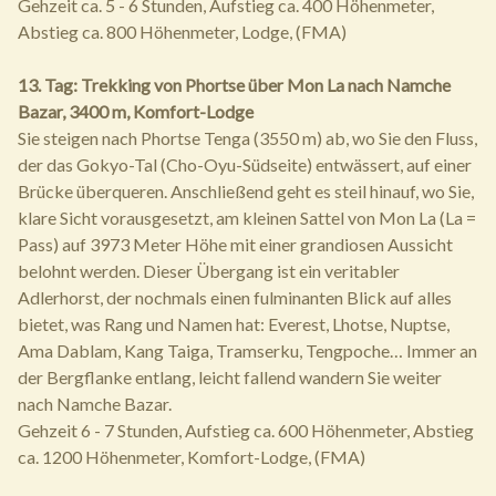
Gehzeit ca. 5 - 6 Stunden, Aufstieg ca. 400 Höhenmeter,
Abstieg ca. 800 Höhenmeter, Lodge, (FMA)
13. Tag: Trekking von Phortse über Mon La nach Namche
Bazar, 3400 m, Komfort-Lodge
Sie steigen nach Phortse Tenga (3550 m) ab, wo Sie den Fluss,
der das Gokyo-Tal (Cho-Oyu-Südseite) entwässert, auf einer
Brücke überqueren. Anschließend geht es steil hinauf, wo Sie,
klare Sicht vorausgesetzt, am kleinen Sattel von Mon La (La =
Pass) auf 3973 Meter Höhe mit einer grandiosen Aussicht
belohnt werden. Dieser Übergang ist ein veritabler
Adlerhorst, der nochmals einen fulminanten Blick auf alles
bietet, was Rang und Namen hat: Everest, Lhotse, Nuptse,
Ama Dablam, Kang Taiga, Tramserku, Tengpoche… Immer an
der Bergflanke entlang, leicht fallend wandern Sie weiter
nach Namche Bazar.
Gehzeit 6 - 7 Stunden, Aufstieg ca. 600 Höhenmeter, Abstieg
ca. 1200 Höhenmeter, Komfort-Lodge, (FMA)