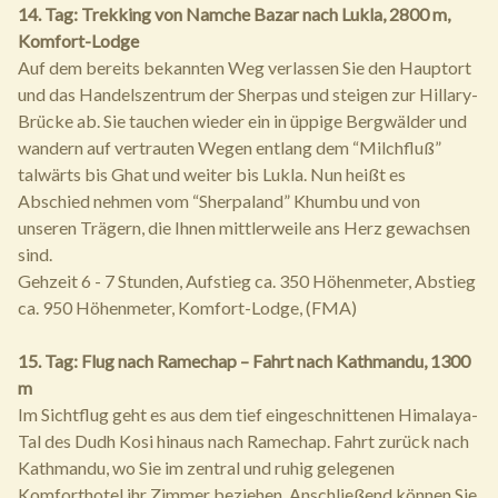
14. Tag: Trekking von Namche Bazar nach Lukla, 2800 m,
Komfort-Lodge
Auf dem bereits bekannten Weg verlassen Sie den Hauptort
und das Handelszentrum der Sherpas und steigen zur Hillary-
Brücke ab. Sie tauchen wieder ein in üppige Bergwälder und
wandern auf vertrauten Wegen entlang dem “Milchfluß”
talwärts bis Ghat und weiter bis Lukla. Nun heißt es
Abschied nehmen vom “Sherpaland” Khumbu und von
unseren Trägern, die Ihnen mittlerweile ans Herz gewachsen
sind.
Gehzeit 6 - 7 Stunden, Aufstieg ca. 350 Höhenmeter, Abstieg
ca. 950 Höhenmeter, Komfort-Lodge, (FMA)
15. Tag: Flug nach Ramechap – Fahrt nach Kathmandu, 1300
m
Im Sichtflug geht es aus dem tief eingeschnittenen Himalaya-
Tal des Dudh Kosi hinaus nach Ramechap. Fahrt zurück nach
Kathmandu, wo Sie im zentral und ruhig gelegenen
Komforthotel ihr Zimmer beziehen. Anschließend können Sie