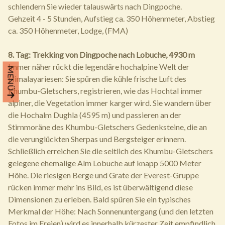
schlendern Sie wieder talauswärts nach Dingpoche.
Gehzeit 4 - 5 Stunden, Aufstieg ca. 350 Höhenmeter, Abstieg
ca. 350 Höhenmeter, Lodge, (FMA)
8. Tag: Trekking von Dingpoche nach Lobuche, 4930 m
Immer näher rückt die legendäre hochalpine Welt der
MENÜ
Himalayariesen: Sie spüren die kühle frische Luft des
Khumbu-Gletschers, registrieren, wie das Hochtal immer
alpiner, die Vegetation immer karger wird. Sie wandern über
die Hochalm Dughla (4595 m) und passieren an der
Stirnmoräne des Khumbu-Gletschers Gedenksteine, die an
die verunglückten Sherpas und Bergsteiger erinnern.
Schließlich erreichen Sie die seitlich des Khumbu-Gletschers
gelegene ehemalige Alm Lobuche auf knapp 5000 Meter
Höhe. Die riesigen Berge und Grate der Everest-Gruppe
rücken immer mehr ins Bild, es ist überwältigend diese
Dimensionen zu erleben. Bald spüren Sie ein typisches
Merkmal der Höhe: Nach Sonnenuntergang (und den letzten
Fotos im Freien) wird es innerhalb kürzester Zeit empfindlich