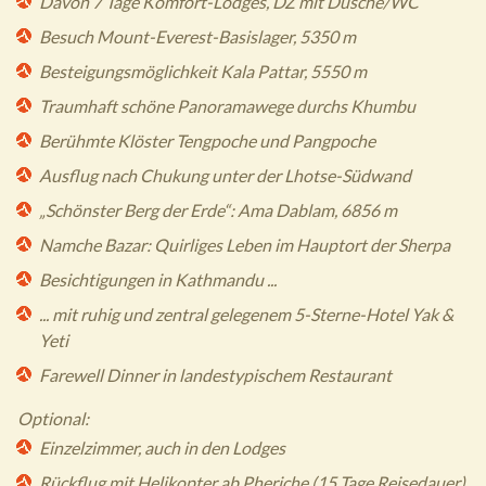
Davon 7 Tage Komfort-Lodges, DZ mit Dusche/WC
Besuch Mount-Everest-Basislager, 5350 m
Besteigungsmöglichkeit Kala Pattar, 5550 m
Traumhaft schöne Panoramawege durchs Khumbu
Berühmte Klöster Tengpoche und Pangpoche
Ausflug nach Chukung unter der Lhotse-Südwand
„Schönster Berg der Erde“: Ama Dablam, 6856 m
Namche Bazar: Quirliges Leben im Hauptort der Sherpa
Besichtigungen in Kathmandu ...
... mit ruhig und zentral gelegenem 5-Sterne-Hotel Yak &
Yeti
Farewell Dinner in landestypischem Restaurant
Optional:
Einzelzimmer, auch in den Lodges
Rückflug mit Helikopter ab Pheriche (15 Tage Reisedauer)