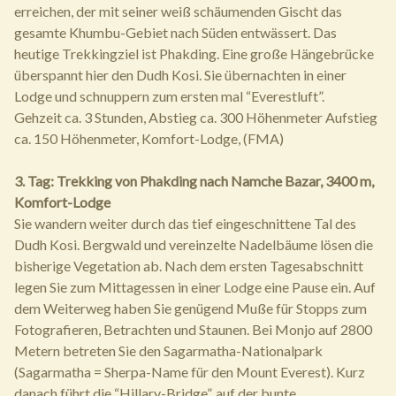
erreichen, der mit seiner weiß schäumenden Gischt das
gesamte Khumbu-Gebiet nach Süden entwässert. Das
heutige Trekkingziel ist Phakding. Eine große Hängebrücke
überspannt hier den Dudh Kosi. Sie übernachten in einer
Lodge und schnuppern zum ersten mal “Everestluft”.
Gehzeit ca. 3 Stunden, Abstieg ca. 300 Höhenmeter Aufstieg
ca. 150 Höhenmeter, Komfort-Lodge, (FMA)
3. Tag: Trekking von Phakding nach Namche Bazar, 3400 m,
Komfort-Lodge
Sie wandern weiter durch das tief eingeschnittene Tal des
Dudh Kosi. Bergwald und vereinzelte Nadelbäume lösen die
bisherige Vegetation ab. Nach dem ersten Tagesabschnitt
legen Sie zum Mittagessen in einer Lodge eine Pause ein. Auf
dem Weiterweg haben Sie genügend Muße für Stopps zum
Fotografieren, Betrachten und Staunen. Bei Monjo auf 2800
Metern betreten Sie den Sagarmatha-Nationalpark
(Sagarmatha = Sherpa-Name für den Mount Everest). Kurz
danach führt die “Hillary-Bridge”, auf der bunte