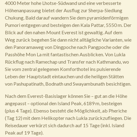
4000 Meter hohe Lhotse-Südwand und eine verbesserte
Höhenanpassung bietet der Ausflug zur Sherpa-Siedlung
Chukung. Bald darauf wandern Sie dem pyramidenförmigen
Pumori entgegen und besteigen den Kala Pattar, 5550 m. Der
Blick auf den nahen Mount Everest ist gewaltig. Auf dem
Weg zurück begehen Sie dann nicht alltägliche Varianten, wie
den Panoramaweg von Dingpoche nach Pangpoche oder die
Passhöhe Mon La mit fantastischen Ausblicken. Von Lukla
Rückflug nach Ramechap und Transfer nach Kathmandu, wo
Sie vom zentral gelegenen Komforthotel ins pulsierende
Leben der Hauptstadt eintauchen und die heiligen Stätten
von Pashupatinath, Bodnath und Swayambunath besichtigen.
Nach dem Everest-Basislager können Sie – gut an die Höhe
angepasst – optional den Island Peak, 6189 m, besteigen
(plus 4 Tage). Ebenso besteht die Möglichkeit, ab Pheriche
(Tag 12) mit dem Helikopter nach Lukla zurückzufliegen. Die
Reisedauer verkürzt sich dadurch auf 15 Tage (inkl. Island
Peak auf 19 Tage).