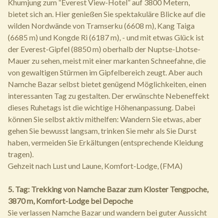
Khumjung zum “Everest View-Hotel” auf 3800 Metern,
bietet sich an. Hier genießen Sie spektakuläre Blicke auf die
wilden Nordwände von Tramserku (6608 m), Kang Taiga
(6685 m) und Kongde Ri (6187 m), - und mit etwas Glück ist
der Everest-Gipfel (8850 m) oberhalb der Nuptse-Lhotse-
Mauer zu sehen, meist mit einer markanten Schneefahne, die
von gewaltigen Stürmen im Gipfelbereich zeugt. Aber auch
Namche Bazar selbst bietet genügend Möglichkeiten, einen
interessanten Tag zu gestalten. Der erwünschte Nebeneffekt
dieses Ruhetags ist die wichtige Höhenanpassung. Dabei
können Sie selbst aktiv mithelfen: Wandern Sie etwas, aber
gehen Sie bewusst langsam, trinken Sie mehr als Sie Durst
haben, vermeiden Sie Erkältungen (entsprechende Kleidung
tragen).
Gehzeit nach Lust und Laune, Komfort-Lodge, (FMA)
5. Tag: Trekking von Namche Bazar zum Kloster Tengpoche,
3870 m, Komfort-Lodge bei Depoche
Sie verlassen Namche Bazar und wandern bei guter Aussicht