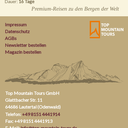
Dauer:
16 Tage
Premium-Reisen zu den Bergen der Welt
Impressum
Datenschutz
AGBs
Newsletter bestellen
Magazin bestellen
Top Mountain Tours GmbH
Glattbacher Str. 11
64686 Lautertal (Odenwald)
Telefon:
+49 8151 4441914
Fax: +49 8151 4441913
E-Mail:
info@top-mountain-tours.de