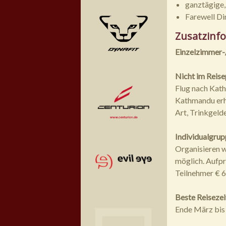
ganztägige,
Farewell Di
Zusatzinf
Einzelzimmer-/
Nicht im Reise
Flug nach Kath
Kathmandu erhä
Art, Trinkgelde
Individualgru
Organisieren w
möglich. Aufpre
Teilnehmer € 67
Beste Reiseze
Ende März bis