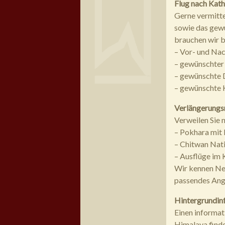
Flug nach Kat
Gerne vermitte
sowie das gewü
brauchen wir b
– Vor- und Na
– gewünschter
– gewünschte 
– gewünschte 
Verlängerungs
Verweilen Sie 
– Pokhara mit
– Chitwan Natio
– Ausflüge im
Wir kennen Nep
passendes Ang
Hintergrundin
Einen informati
Himalaya fin