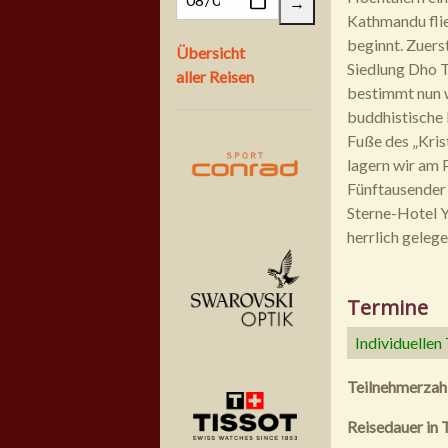
Kathmandu flie
beginnt. Zuers
Übersicht
Siedlung Dho T
aller Reisen
bestimmt nun w
buddhistische 
Fuße des „Kris
lagern wir am 
Fünftausender 
Sterne-Hotel Y
herrlich geleg
Termine
Individuellen
Teilnehmerzah
Reisedauer in 