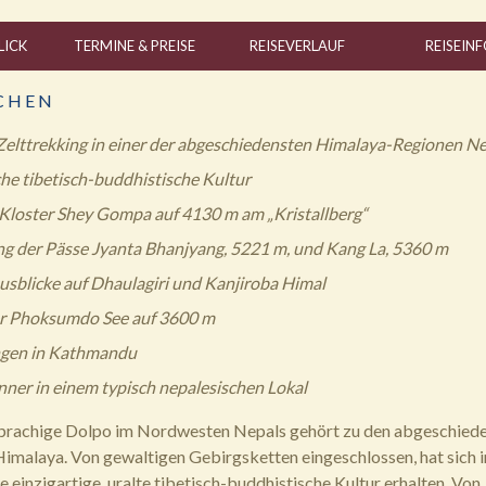
LICK
TERMINE & PREISE
REISE
VERLAUF
REISE
INF
C H E N
Zelttrekking in einer der abgeschiedensten Himalaya-Regionen N
he tibetisch-buddhistische Kultur
loster Shey Gompa auf 4130 m am „Kristallberg“
 der Pässe Jyanta Bhanjyang, 5221 m, und Kang La, 5360 m
usblicke auf Dhaulagiri und Kanjiroba Himal
er Phoksumdo See auf 3600 m
ngen in Kathmandu
nner in einem typisch nepalesischen Lokal
sprachige Dolpo im Nordwesten Nepals gehört zu den abgeschied
imalaya. Von gewaltigen Gebirgsketten eingeschlossen, hat sich i
 einzigartige, uralte tibetisch-buddhistische Kultur erhalten. Von