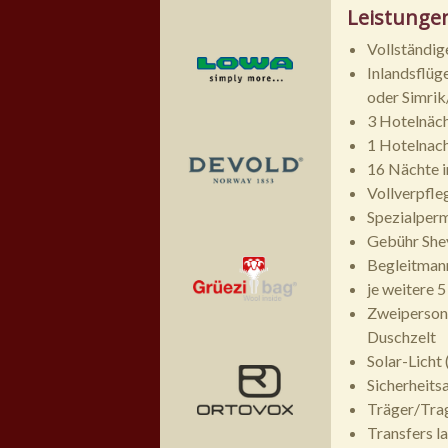
Leistunge
Vollständig
Inlandsflüg
oder Simrik
3 Hotelnäc
1 Hotelnac
16 Nächte i
Vollverpfle
Spezialperm
Gebühr She
Begleitmann
je weitere 
Zweipersone
Duschzelt
Solar-Licht
Sicherheits
Träger/Trag
Transfers l