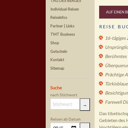
TAG DES BERGES
Individual-Reisen
AUF EINEN B
Reiseinfos
Partner | Links
R E I S E B U 
TMT Business
16-tägiges 
Shop
Ursprünglic
Gutschein
Berühmtes K
Kontakt
Überquerung
Sitemap
Prächtige A
Türkisblau
Suche
Besichtigu
nach Stichwort
Farewell Di
Das tibetisch
Reisen ab Datum
Gebieten des H
Hochtälern eine