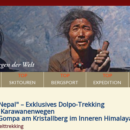
TOP
TOP
TOP
SKITOUREN
BERGSPORT
EXPEDITION
 Nepal" – Exklusives Dolpo-Trekking
n Karawanenwegen
Gompa am Kristallberg im Inneren Himalay
elttrekking