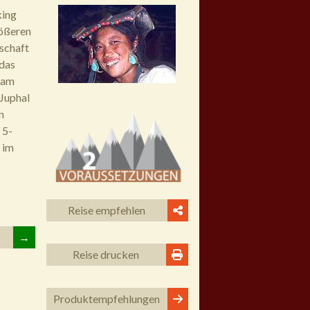
king
rößeren
schaft
 das
 am
 Juphal
n
 5-
 im
Reise empfehlen
→
Reise drucken
Produkt
empfehlungen