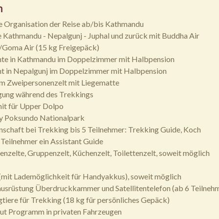
n
e Organisation der Reise ab/bis Kathmandu
e Kathmandu - Nepalgunj - Juphal und zurück mit Buddha Air
/Goma Air (15 kg Freigepäck)
hte in Kathmandu im Doppelzimmer mit Halbpension
ht in Nepalgunj im Doppelzimmer mit Halbpension
m Zweipersonenzelt mit Liegematte
gung während des Trekkings
it für Upper Dolpo
y Poksundo Nationalpark
schaft bei Trekking bis 5 Teilnehmer: Trekking Guide, Koch
5 Teilnehmer ein Assistant Guide
nzelte, Gruppenzelt, Küchenzelt, Toilettenzelt, soweit möglich
 (mit Lademöglichkeit für Handyakkus), soweit möglich
ausrüstung Überdruckkammer und Satellitentelefon (ab 6 Teilneh
tiere für Trekking (18 kg für persönliches Gepäck)
aut Programm in privaten Fahrzeugen