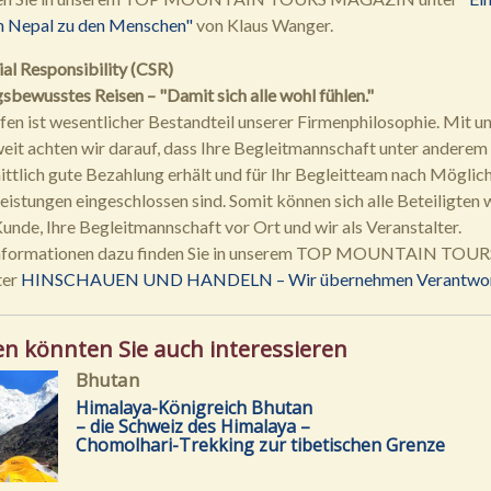
ch Nepal zu den Menschen"
von Klaus Wanger.
al Responsibility (CSR)
bewusstes Reisen – "Damit sich alle wohl fühlen."
fen ist wesentlicher Bestandteil unserer Firmenphilosophie. Mit u
eit achten wir darauf, dass Ihre Begleitmannschaft unter anderem 
ttlich gute Bezahlung erhält und für Ihr Begleitteam nach Möglic
eistungen eingeschlossen sind. Somit können sich alle Beteiligten 
 Kunde, Ihre Begleitmannschaft vor Ort und wir als Veranstalter.
Informationen dazu finden Sie in unserem TOP MOUNTAIN TOUR
ter
HINSCHAUEN UND HANDELN – Wir übernehmen Verantwor
en könnten Sie auch interessieren
Bhutan
Himalaya-Königreich Bhutan
– die Schweiz des Himalaya –
Chomolhari-Trekking zur tibetischen Grenze