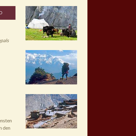
O
epals
ensten
n den