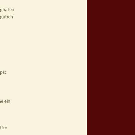
ughafen
ngaben
ps:
e ein
d im
n