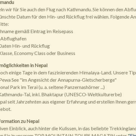
hmandu
ln wir für Sie auch den Flug nach Kathmandu. Sie können den Abfl
nschte Datum für den Hin- und Rückflug frei wählen. Folgende A
itte:
chname gemäß Eintrag im Reisepass
 Abflughafen
Daten Hin- und Rückflug
Klasse, Economy Class oder Business
möglichkeiten in Nepal
noch einige Tage in dem faszinierenden Himalaya-Land. Unsere Tip
 Pewa See "im Angesicht der Annapurna-Gletscherberge"
nal Park im Terai (u. a. seltene Panzernashörner ...)
 Kathmandu-Tal, inkl. Bhaktapur (UNESCO-Weltkulturerbe)
al seit Jahrzehnten aus eigener Erfahrung und erstellen Ihnen gern
ebot.
formation zu Nepal
ven Einblick, auch hinter die Kulissen, in das beliebte Trekkinglan
den Sie in unserem TOP MOUNTAIN TOURS MAGAZIN unter
"Ei