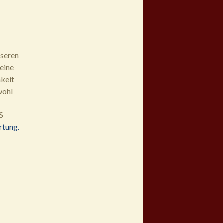
nseren
eine
hkeit
wohl
S
tung.