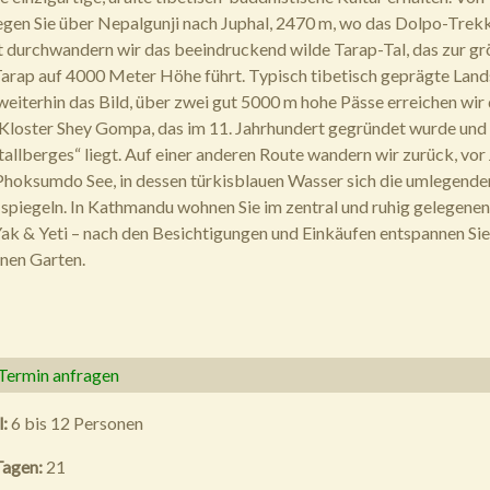
gen Sie über Nepalgunji nach Juphal, 2470 m, wo das Dolpo-Trek
t durchwandern wir das beeindruckend wilde Tarap-Tal, das zur g
arap auf 4000 Meter Höhe führt. Typisch tibetisch geprägte Land
eiterhin das Bild, über zwei gut 5000 m hohe Pässe erreichen wir
Kloster Shey Gompa, das im 11. Jahrhundert gegründet wurde und
tallberges“ liegt. Auf einer anderen Route wandern wir zurück, vor
Phoksumdo See, in dessen türkisblauen Wasser sich die umlegende
spiegeln. In Kathmandu wohnen Sie im zentral und ruhig gelegenen
ak & Yeti – nach den Besichtigungen und Einkäufen entspannen Sie
enen Garten.
 Termin anfragen
l:
6 bis 12 Personen
Tagen:
21