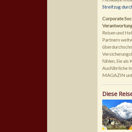
Streifzug dur
Corporate Soci
Verantwortungs
Reisen und Hel
Partnern weltw
überdurchschni
Versicherungsl
fühlen, Sie als
Ausführliche 
MAGAZIN un
Diese Reis