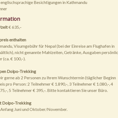
 englischsprachige Besichtigungen in Kathmandu
nner
ormation
zelt
€ 635,–
preis enthalten
mandu, Visumgebühr für Nepal (bei der Einreise am Flughafen in
ltlich), nicht genannte Mahlzeiten, Getränke, Ausgaben persönli
r (ca. € 100,–).
ppen Dolpo-Trekking
ir gerne ab 2 Personen zu Ihrem Wunschtermin (täglicher Beginn
is pro Person: 2 Teilnehmer € 1.890,–, 3 Teilnehmer € 1.080,–, 4
5,–, 5 Teilnehmer € 395,–. Bitte kontaktieren Sie unser Büro.
it Dolpo-Trekking
 Anfang Juni und Oktober/November.