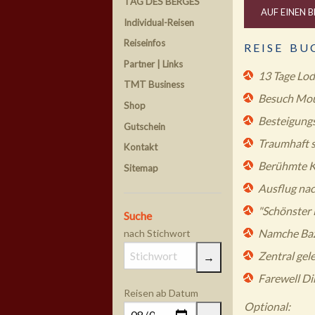
TAG DES BERGES
AUF EINEN B
Individual-Reisen
Reiseinfos
R E I S E B U 
Partner | Links
13 Tage Lod
TMT Business
Besuch Mou
Shop
Besteigungs
Gutschein
Traumhaft 
Kontakt
Berühmte K
Sitemap
Ausflug na
"Schönster 
Suche
Namche Baza
nach Stichwort
Zentral ge
Farewell Di
Reisen ab Datum
Optional: