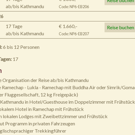
Reise buchen
ab/bis Kathmandu
Code: NP6-EB206
26
17 Tage
€ 1.660,–
Reise buchen
ab/bis Kathmandu
Code: NP6-EB207
l:
6 bis 12 Personen
Tagen:
17
n
e Organisation der Reise ab/bis Kathmandu
e Ramechap - Lukla - Ramechap mit Buddha Air oder Simrik/Goma
er Fluggesellschaft, 12 kg Freigepäck)
n Kathmandu in Hotel/Guesthouse im Doppelzimmer mit Frühstück
lokalem Hotel in Ramechap mit Frühstück
n lokalen Lodges mit Zweibettzimmer und Frühstück
aut Programm in privaten Fahrzeugen
englischsprachiger Trekkingführer