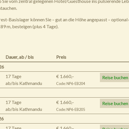
Sie vom zentral gelegenen Hotel/Guesthouse ins pulsierende Leb
ntauchen.
st-Basislager können Sie – gut an die Höhe angepasst – optional
89 m, besteigen (plus 4 Tage).
Dauer,
ab / bis
Preis
26
17 Tage
€ 1.660,–
Reise buchen
ab/bis Kathmandu
Code: NP6-EB204
17 Tage
€ 1.660,–
Reise buchen
ab/bis Kathmandu
Code: NP6-EB205
26
17 Tage
€ 1.660,–