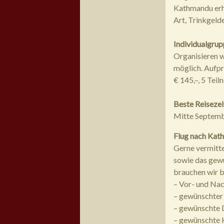
Kathmandu erhä
Art, Trinkgelde
Individualgrup
Organisieren w
möglich. Aufpr
€ 145,–, 5 Teil
Beste Reisezei
Mitte Septemb
Flug nach Kat
Gerne vermitte
sowie das gewü
brauchen wir b
– Vor- und Na
– gewünschter
– gewünschte 
– gewünschte 