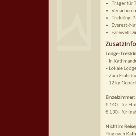
Träger für 
Versicherun
Trekking-P
Everest-Na
Farewell Di
Zusatzinf
Lodge-Trekking
– In Kathmand
– Lokale Lodg
– Zum Frühstüc
– 12 kg Gepäc
Einzelzimmer:
€ 140,– für H
€ 130,– für (na
Nicht im Reise
Flug nach Kath