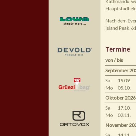
Kathmandu, wo 
Hauptstadt ei
Nach dem Evere
Island Peak, 61
Termine
von / bis
September 20
Sa
19.09.
Mo
05.10.
Oktober 2026
Sa
17.10.
Mo
02.11.
November 20
Sa
14.11.