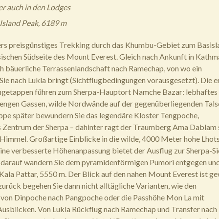
r auch in den Lodges
Island Peak, 6189 m
rs preisgünstiges Trekking durch das Khumbu-Gebiet zum Basisl
sischen Südseite des Mount Everest. Gleich nach Ankunft in Kath
ch bäuerliche Terrassenlandschaft nach Ramechap, von wo ein
ie nach Lukla bringt (Sichtflugbedingungen vorausgesetzt). Die e
ngetappen führen zum Sherpa-Hauptort Namche Bazar: lebhaftes
 engen Gassen, wilde Nordwände auf der gegenüberliegenden Talse
ppe später bewundern Sie das legendäre Kloster Tengpoche,
 Zentrum der Sherpa – dahinter ragt der Traumberg Ama Dablam st
immel. Großartige Einblicke in die wilde, 4000 Meter hohe Lhot
ne verbesserte Höhenanpassung bietet der Ausflug zur Sherpa-S
 darauf wandern Sie dem pyramidenförmigen Pumori entgegen un
Kala Pattar, 5550 m. Der Blick auf den nahen Mount Everest ist ge
rück begehen Sie dann nicht alltägliche Varianten, wie den
on Dinpoche nach Pangpoche oder die Passhöhe Mon La mit
Ausblicken. Von Lukla Rückflug nach Ramechap und Transfer nach