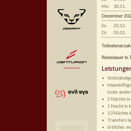
Mo
30.11.
Dezember 20
So
20.12.
Di
05.01.
Teilnehmerzah
Reisedauer in 
Leistunge
Vollständig
Inlandsflüg
(oder ander
2 Nächte i
1 Nacht in 
13 Nächte i
Transfers l
örtlicher, 