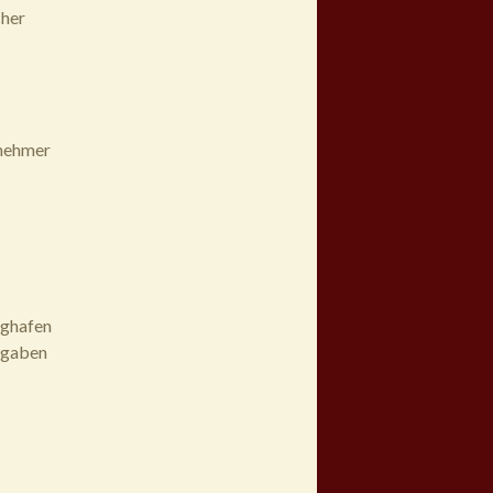
cher
lnehmer
ughafen
ngaben