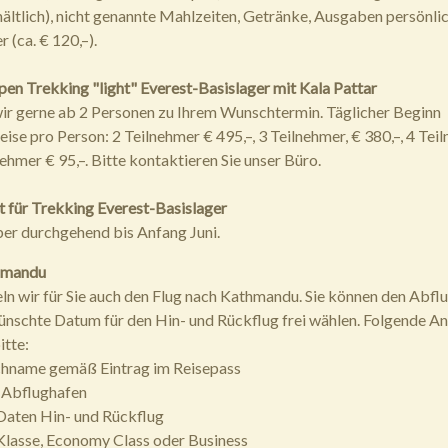
ltlich), nicht genannte Mahlzeiten, Getränke, Ausgaben persönli
r (ca. € 120,–).
pen Trekking "light" Everest-Basislager mit Kala Pattar
ir gerne ab 2 Personen zu Ihrem Wunschtermin. Täglicher Beginn
eise pro Person: 2 Teilnehmer € 495,–, 3 Teilnehmer, € 380,–, 4 Tei
nehmer € 95,–. Bitte kontaktieren Sie unser Büro.
t für Trekking Everest-Basislager
er durchgehend bis Anfang Juni.
hmandu
ln wir für Sie auch den Flug nach Kathmandu. Sie können den Abfl
nschte Datum für den Hin- und Rückflug frei wählen. Folgende A
itte:
chname gemäß Eintrag im Reisepass
 Abflughafen
Daten Hin- und Rückflug
Klasse, Economy Class oder Business