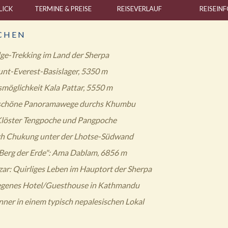
LICK
TERMINE & PREISE
REISE
VERLAUF
REISE
INF
C H E N
ge-Trekking im Land der Sherpa
nt-Everest-Basislager, 5350 m
möglichkeit Kala Pattar, 5550 m
schöne Panoramawege durchs Khumbu
löster Tengpoche und Pangpoche
ch Chukung unter der Lhotse-Südwand
Berg der Erde": Ama Dablam, 6856 m
r: Quirliges Leben im Hauptort der Sherpa
legenes Hotel/Guesthouse in Kathmandu
nner in einem typisch nepalesischen Lokal