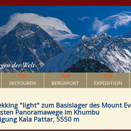
TOP
TOP
TOP
SKITOUREN
BERGSPORT
EXPEDITION
kking "light" zum Basislager des Mount Ev
nsten Panoramawege im Khumbu
igung Kala Pattar, 5550 m