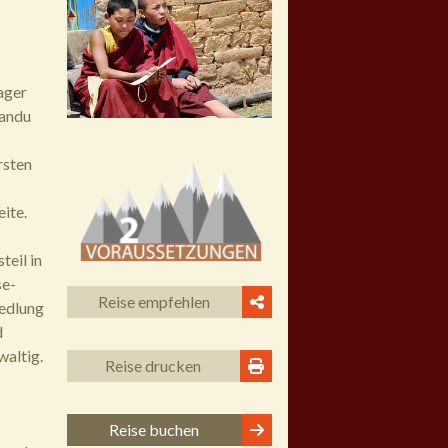
ager
mandu
rsten
ite.
eil in
se-
Reise empfehlen
iedlung
d
waltig.
Reise drucken
Reise buchen