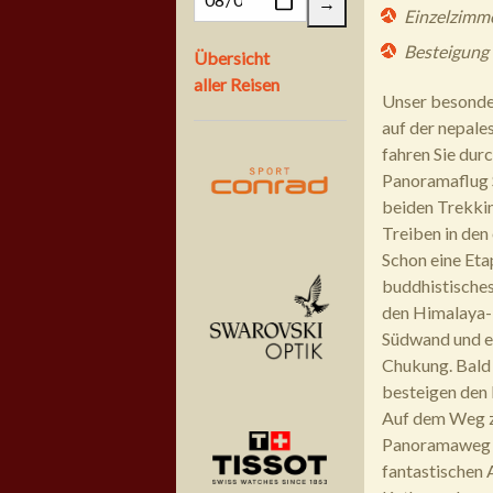
Einzelzimme
Besteigung 
Übersicht
aller Reisen
Unser besonde
auf der nepale
fahren Sie dur
Panoramaflug S
beiden Trekki
Treiben in den
Schon eine Eta
buddhistisches
den Himalaya-H
Südwand und ei
Chukung. Bald
besteigen den 
Auf dem Weg zu
Panoramaweg v
fantastischen 