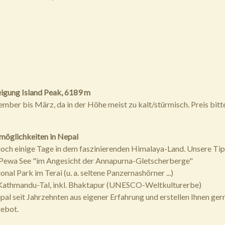
igung Island Peak, 6189 m
mber bis März, da in der Höhe meist zu kalt/stürmisch. Preis bitt
möglichkeiten in Nepal
noch einige Tage in dem faszinierenden Himalaya-Land. Unsere Tip
 Pewa See "im Angesicht der Annapurna-Gletscherberge"
nal Park im Terai (u. a. seltene Panzernashörner ...)
 Kathmandu-Tal, inkl. Bhaktapur (UNESCO-Weltkulturerbe)
al seit Jahrzehnten aus eigener Erfahrung und erstellen Ihnen gern
ebot.