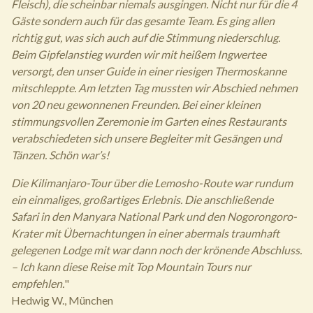
Fleisch), die scheinbar niemals ausgingen. Nicht nur für die 4
Gäste sondern auch für das gesamte Team. Es ging allen
richtig gut, was sich auch auf die Stimmung niederschlug.
Beim Gipfelanstieg wurden wir mit heißem Ingwertee
versorgt, den unser Guide in einer riesigen Thermoskanne
mitschleppte. Am letzten Tag mussten wir Abschied nehmen
von 20 neu gewonnenen Freunden. Bei einer kleinen
stimmungsvollen Zeremonie im Garten eines Restaurants
verabschiedeten sich unsere Begleiter mit Gesängen und
Tänzen. Schön war’s!
Die Kilimanjaro-Tour über die Lemosho-Route war rundum
ein einmaliges, großartiges Erlebnis. Die anschließende
Safari in den Manyara National Park und den Nogorongoro-
Krater mit Übernachtungen in einer abermals traumhaft
gelegenen Lodge mit war dann noch der krönende Abschluss.
– Ich kann diese Reise mit Top Mountain Tours nur
empfehlen.
"
Hedwig W., München