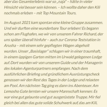
aber das Gesamterlebnis war so „naja“ – hätte in vieler
Hinsicht viel besser sein können. – Ich wollte daher den Kili
nochmals erleben – mit Top Mountain Tours.
Im August 2021 kam spontan eine kleine Gruppe zusammen.
Und wir durften eine wunderbare Tour erleben! Es begann
schon am Flughafen, wo wir von unserem Fahrer Richard, der
uns später überall hinfuhr – auch zur Corona-Teststation in
Arusha – mit einem sehr gepflegten Wagen abgeholt
wurden. Unser „Basislager“ schlugen wir in einer traumhaft,
in einem üppigen Garten mitten im Urwald gelegenen Lodge
auf. Dort wurden wir von unserem Guide und der Managerin
des lokalen Agenturpartners empfangen. Nach dem
ausführlichen Briefing und gründlichem Ausrüstungscheck
genossen wir den Rest des Tages in der Lodge und relaxten
am Pool. Am nächsten Tag ging es dann ins Abenteuer.
Am
Lemosho Gate lernten wir unsere Mannschaft kennen: Es
war eine gut gelaunte und gut ausgerüstete Truppe. Mir fiel
gleich bei allen das gute solide Schuhwerk auf, das am Kili,