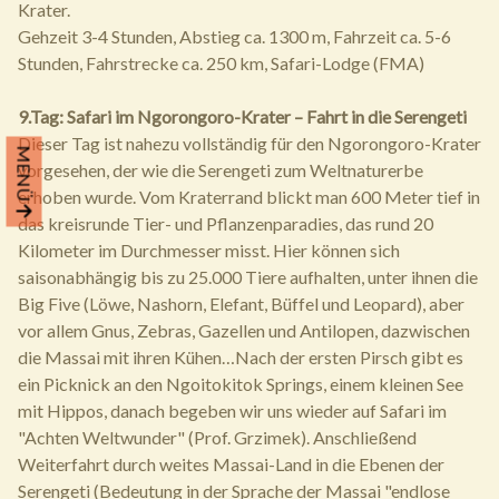
Krater.
Gehzeit 3-4 Stunden, Abstieg ca. 1300 m, Fahrzeit ca. 5-6
Stunden, Fahrstrecke ca. 250 km, Safari-Lodge (FMA)
9.Tag: Safari im Ngorongoro-Krater – Fahrt in die Serengeti
Dieser Tag ist nahezu vollständig für den Ngorongoro-Krater
MENÜ
vorgesehen, der wie die Serengeti zum Weltnaturerbe
erhoben wurde. Vom Kraterrand blickt man 600 Meter tief in
das kreisrunde Tier- und Pflanzenparadies, das rund 20
Kilometer im Durchmesser misst. Hier können sich
saisonabhängig bis zu 25.000 Tiere aufhalten, unter ihnen die
Big Five (Löwe, Nashorn, Elefant, Büffel und Leopard), aber
vor allem Gnus, Zebras, Gazellen und Antilopen, dazwischen
die Massai mit ihren Kühen…Nach der ersten Pirsch gibt es
ein Picknick an den Ngoitokitok Springs, einem kleinen See
mit Hippos, danach begeben wir uns wieder auf Safari im
"Achten Weltwunder" (Prof. Grzimek). Anschließend
Weiterfahrt durch weites Massai-Land in die Ebenen der
Serengeti (Bedeutung in der Sprache der Massai "endlose