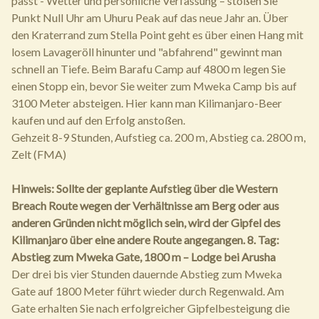
passt - Wetter und persönliche Verfassung – stoßen Sie
Punkt Null Uhr am Uhuru Peak auf das neue Jahr an. Über
den Kraterrand zum Stella Point geht es über einen Hang mit
losem Lavageröll hinunter und "abfahrend" gewinnt man
schnell an Tiefe. Beim Barafu Camp auf 4800 m legen Sie
einen Stopp ein, bevor Sie weiter zum Mweka Camp bis auf
3100 Meter absteigen. Hier kann man Kilimanjaro-Beer
kaufen und auf den Erfolg anstoßen.
Gehzeit 8-9 Stunden, Aufstieg ca. 200 m, Abstieg ca. 2800 m,
Zelt (FMA)
Hinweis: Sollte der geplante Aufstieg über die Western
Breach Route wegen der Verhältnisse am Berg oder aus
anderen Gründen nicht möglich sein, wird der Gipfel des
Kilimanjaro über eine andere Route angegangen.
8. Tag:
Abstieg zum Mweka Gate, 1800 m – Lodge bei Arusha
Der drei bis vier Stunden dauernde Abstieg zum Mweka
Gate auf 1800 Meter führt wieder durch Regenwald. Am
Gate erhalten Sie nach erfolgreicher Gipfelbesteigung die