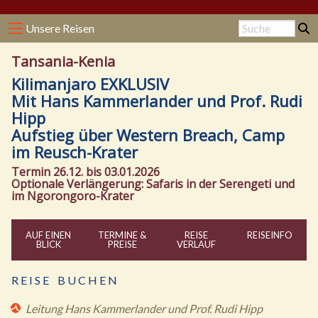
Unsere Reisen
Tansania-Kenia
Kilimanjaro EXKLUSIV
Mit Hans Kammerlander und Prof. Rudi
Hipp
Aufstieg über Western Breach, Camp
im Reusch-Krater
Termin 26.12. bis 03.01.2026
Optionale Verlängerung: Safaris in der Serengeti und
im Ngorongoro-Krater
AUF EINEN
TERMINE &
REISE
REISE
INFO
BLICK
PREISE
VERLAUF
R E I S E B U C H E N
Leitung Hans Kammerlander und Prof. Rudi Hipp