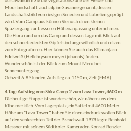
durchwandern Sie die Vegetationszone der Heide- und
Moorlandschaft, auch alpine Savanne genannt, dessen
Landschaftsbild von riesigen Senecien und Lobelien geprägt
wird. Vom Camp aus können Sie noch einen kleinen
Spaziergang zur besseren Höhenanpassung unternehmen.
Die Flora rund um das Camp und dessen Lage mit Blick auf
den schneebedeckten Gipfel sind ungewöhnlich und reizen
zum Fotografieren. Hier können Sie auch das Kilimanjaro-
Edelweiß (Helichrysum meyeri johannis) finden.
Wunderschön ist der Blick zum Mount Meru bei
Sonnenuntergang.
Gehzeit 6-8 Stunden, Aufstieg ca. 1150 m, Zelt (FMA)
4.Tag: Aufstieg vom Shira Camp 2 zum Lava Tower, 4600 m
Die heutige Etappe ist wunderschön, wir nähern uns dem
Kibo merklich. Vom Lagerplatz, ein Sattel mit 4600 Meter
Höhe am "Lava Tower", haben Sie einen eindrucksvollen Blick
auf den senkrechten Teil der Breachwall. 1978 legte Reinhold
Messner mit seinem Südtiroler Kameraden Konrad Renzler