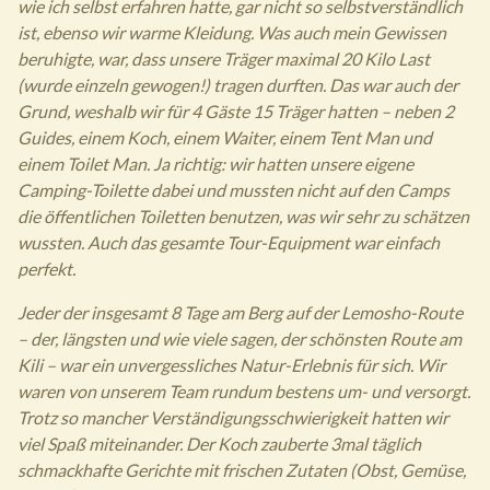
wie ich selbst erfahren hatte, gar nicht so selbstverständlich
ist, ebenso wir warme Kleidung. Was auch mein Gewissen
beruhigte, war, dass unsere Träger maximal 20 Kilo Last
(wurde einzeln gewogen!) tragen durften. Das war auch der
Grund, weshalb wir für 4 Gäste 15 Träger hatten – neben 2
Guides, einem Koch, einem Waiter, einem Tent Man und
einem Toilet Man. Ja richtig: wir hatten unsere eigene
Camping-Toilette dabei und mussten nicht auf den Camps
die öffentlichen Toiletten benutzen, was wir sehr zu schätzen
wussten. Auch das gesamte Tour-Equipment war einfach
perfekt.
Jeder der insgesamt 8 Tage am Berg auf der Lemosho-Route
– der, längsten und wie viele sagen, der schönsten Route am
Kili – war ein unvergessliches Natur-Erlebnis für sich. Wir
waren von unserem Team rundum bestens um- und versorgt.
Trotz so mancher Verständigungsschwierigkeit hatten wir
viel Spaß miteinander. Der Koch zauberte 3mal täglich
schmackhafte Gerichte mit frischen Zutaten (Obst, Gemüse,