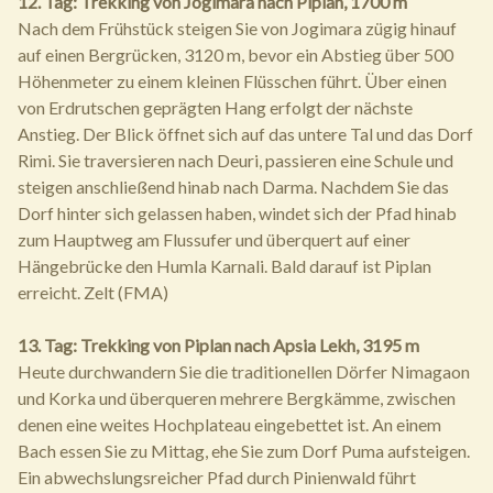
12. Tag: Trekking von Jogimara nach Piplan, 1700 m
Nach dem Frühstück steigen Sie von Jogimara zügig hinauf
auf einen Bergrücken, 3120 m, bevor ein Abstieg über 500
Höhenmeter zu einem kleinen Flüsschen führt. Über einen
von Erdrutschen geprägten Hang erfolgt der nächste
Anstieg. Der Blick öffnet sich auf das untere Tal und das Dorf
Rimi. Sie traversieren nach Deuri, passieren eine Schule und
steigen anschließend hinab nach Darma. Nachdem Sie das
Dorf hinter sich gelassen haben, windet sich der Pfad hinab
zum Hauptweg am Flussufer und überquert auf einer
Hängebrücke den Humla Karnali. Bald darauf ist Piplan
erreicht. Zelt (FMA)
13. Tag: Trekking von Piplan nach Apsia Lekh, 3195 m
Heute durchwandern Sie die traditionellen Dörfer Nimagaon
und Korka und überqueren mehrere Bergkämme, zwischen
denen eine weites Hochplateau eingebettet ist. An einem
Bach essen Sie zu Mittag, ehe Sie zum Dorf Puma aufsteigen.
Ein abwechslungsreicher Pfad durch Pinienwald führt