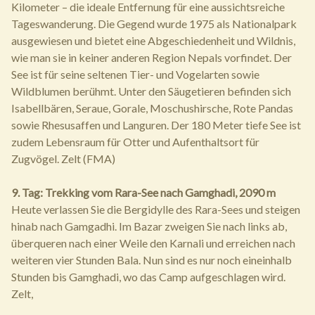
Kilometer – die ideale Entfernung für eine aussichtsreiche
Tageswanderung. Die Gegend wurde 1975 als Nationalpark
ausgewiesen und bietet eine Abgeschiedenheit und Wildnis,
wie man sie in keiner anderen Region Nepals vorfindet. Der
See ist für seine seltenen Tier- und Vogelarten sowie
Wildblumen berühmt. Unter den Säugetieren befinden sich
Isabellbären, Seraue, Gorale, Moschushirsche, Rote Pandas
sowie Rhesusaffen und Languren. Der 180 Meter tiefe See ist
zudem Lebensraum für Otter und Aufenthaltsort für
Zugvögel. Zelt (FMA)
9. Tag: Trekking vom Rara-See nach Gamghadi, 2090 m
Heute verlassen Sie die Bergidylle des Rara-Sees und steigen
hinab nach Gamgadhi. Im Bazar zweigen Sie nach links ab,
überqueren nach einer Weile den Karnali und erreichen nach
weiteren vier Stunden Bala. Nun sind es nur noch eineinhalb
Stunden bis Gamghadi, wo das Camp aufgeschlagen wird.
Zelt,