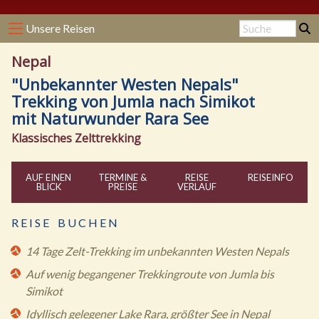
Unsere Reisen
Nepal
"Unbekannter Westen Nepals"
Trekking von Jumla nach Simikot
mit Naturwunder Rara See
Klassisches Zelttrekking
AUF EINEN
TERMINE &
REISE
REISE
INFO
BLICK
PREISE
VERLAUF
R E I S E B U C H E N
14 Tage Zelt-Trekking im unbekannten Westen Nepals
Auf wenig begangener Trekkingroute von Jumla bis
Simikot
Idyllisch gelegener Lake Rara, größter See in Nepal