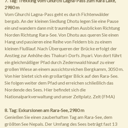
7. Tag: Trekking vom Ghurchi Lagna-Pass zum Rara Lake,
2980 m
Vom Ghurchi Lagna-Pass geht es durch Fichtenwälder
bergab. An der kleinen Siedlung Dhotu legen Sie eine Pause
ein und wandern dann mit traumhaften Ausblicken Richtung
Norden Richtung Rara-See. Von Dhotu aus queren Sie einen
Hang und passieren eine Reihe von Feldern bis zu einem
kleinen Flußlauf. Nach Überqueren der Brücke erfolgt der
Anstieg zur Anhöhe des Thakuri-Dorfs Jhyari. Von dort führt
ein gleichmäßiger Pfad durch Zedernwald hinauf zu einer
großen Wiese an einem aussichtsreichen Bergkamm, 3050 m.
Von hier bietet sich ein großartiger Blick auf den Rara-See.
Sie folgen weiter dem Pfad und erreichen schließlich das
Nordende des Sees. Hier befindet sich die
Nationalparkverwaltung und unser Zeltplatz. Zelt (FMA)
8. Tag: Exkursionen am Rara-See, 2980 m
Genießen Sie einen zauberhaften Tag am Rara-See, dem
größten See Nepals. Der Umfang des Sees beträgt fast 13