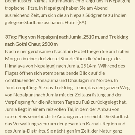
beeinflussten Klimas Kathmandus empfängt uns in Nepalgunj
tropische Hitze. In Nepalgunj haben Sie am Abend
ausreichend Zeit, um sich die an Nepals Südgrenze zu Indien
gelegene Stadt anzuschauen. Hotel (FA)
3.Tag: Flug von Nepalgunj nach Jumla, 2510 m, und Trekking
nach Gothi Chaur, 2500 m
Nach einer geruhsamen Nacht im Hotel fliegen Sie am frühen
Morgen in einer dreiviertel Stunde über die Vorberge des
Himalaya von Nepalgunj nach Jumla, 2514 m. Während des
Fluges öffnen sich atemberaubende Blick auf die
Achttausender Annapurna und Dhaulagiri im Norden. In
Jumla empfängt Sie das Trekking-Team, das den ganzen Weg
von Nepalgunj nach Jumla mit der Zeltausrüstung und der
Verpflegung für die nächsten Tage zu Fuß zurückgelegt hat.
Jumla liegt in einem reizvollen Tal, in dem der Anbau von
rotem Reis seine höchste Anbaugrenze erreicht. Die Stadt ist
das Verwaltungszentrum der gesamten Karnali-Region und
des Jumla-Distrikts. Sie nächtigen im Zelt, der Natur ganz