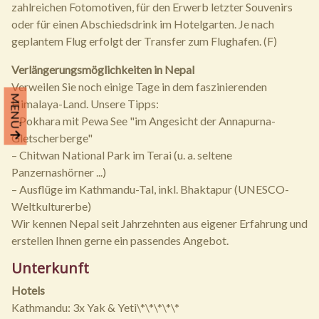
zahlreichen Fotomotiven, für den Erwerb letzter Souvenirs
oder für einen Abschiedsdrink im Hotelgarten. Je nach
geplantem Flug erfolgt der Transfer zum Flughafen. (F)
Verlängerungsmöglichkeiten in Nepal
Verweilen Sie noch einige Tage in dem faszinierenden
MENÜ
Himalaya-Land. Unsere Tipps:
– Pokhara mit Pewa See "im Angesicht der Annapurna-
Gletscherberge"
– Chitwan National Park im Terai (u. a. seltene
Panzernashörner ...)
– Ausflüge im Kathmandu-Tal, inkl. Bhaktapur (UNESCO-
Weltkulturerbe)
Wir kennen Nepal seit Jahrzehnten aus eigener Erfahrung und
erstellen Ihnen gerne ein passendes Angebot.
Unterkunft
Hotels
Kathmandu: 3x Yak & Yeti\*\*\*\*\*