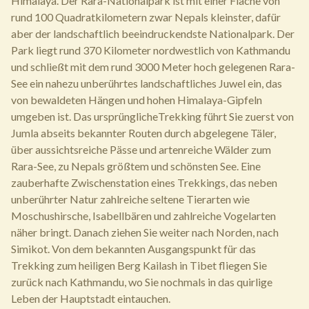
Himalaya. Der Rara-Nationalpark ist mit einer Fläche von
rund 100 Quadratkilometern zwar Nepals kleinster, dafür
aber der landschaftlich beeindruckendste Nationalpark. Der
Park liegt rund 370 Kilometer nordwestlich von Kathmandu
und schließt mit dem rund 3000 Meter hoch gelegenen Rara-
See ein nahezu unberührtes landschaftliches Juwel ein, das
von bewaldeten Hängen und hohen Himalaya-Gipfeln
umgeben ist. Das ursprünglicheTrekking führt Sie zuerst von
Jumla abseits bekannter Routen durch abgelegene Täler,
über aussichtsreiche Pässe und artenreiche Wälder zum
Rara-See, zu Nepals größtem und schönsten See. Eine
zauberhafte Zwischenstation eines Trekkings, das neben
unberührter Natur zahlreiche seltene Tierarten wie
Moschushirsche, Isabellbären und zahlreiche Vogelarten
näher bringt. Danach ziehen Sie weiter nach Norden, nach
Simikot. Von dem bekannten Ausgangspunkt für das
Trekking zum heiligen Berg Kailash in Tibet fliegen Sie
zurück nach Kathmandu, wo Sie nochmals in das quirlige
Leben der Hauptstadt eintauchen.