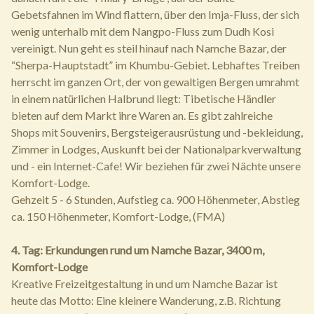
Gebetsfahnen im Wind flattern, über den Imja-Fluss, der sich
wenig unterhalb mit dem Nangpo-Fluss zum Dudh Kosi
vereinigt. Nun geht es steil hinauf nach Namche Bazar, der
“Sherpa-Hauptstadt” im Khumbu-Gebiet. Lebhaftes Treiben
herrscht im ganzen Ort, der von gewaltigen Bergen umrahmt
in einem natürlichen Halbrund liegt: Tibetische Händler
bieten auf dem Markt ihre Waren an. Es gibt zahlreiche
Shops mit Souvenirs, Bergsteigerausrüstung und -bekleidung,
Zimmer in Lodges, Auskunft bei der Nationalparkverwaltung
und - ein Internet-Cafe! Wir beziehen für zwei Nächte unsere
Komfort-Lodge.
Gehzeit 5 - 6 Stunden, Aufstieg ca. 900 Höhenmeter, Abstieg
ca. 150 Höhenmeter, Komfort-Lodge, (FMA)
4. Tag: Erkundungen rund um Namche Bazar, 3400 m,
Komfort-Lodge
Kreative Freizeitgestaltung in und um Namche Bazar ist
heute das Motto: Eine kleinere Wanderung, z.B. Richtung