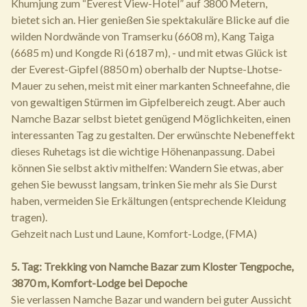
Khumjung zum “Everest View-Hotel” auf 3800 Metern,
bietet sich an. Hier genießen Sie spektakuläre Blicke auf die
wilden Nordwände von Tramserku (6608 m), Kang Taiga
(6685 m) und Kongde Ri (6187 m), - und mit etwas Glück ist
der Everest-Gipfel (8850 m) oberhalb der Nuptse-Lhotse-
Mauer zu sehen, meist mit einer markanten Schneefahne, die
von gewaltigen Stürmen im Gipfelbereich zeugt. Aber auch
Namche Bazar selbst bietet genügend Möglichkeiten, einen
interessanten Tag zu gestalten. Der erwünschte Nebeneffekt
dieses Ruhetags ist die wichtige Höhenanpassung. Dabei
können Sie selbst aktiv mithelfen: Wandern Sie etwas, aber
gehen Sie bewusst langsam, trinken Sie mehr als Sie Durst
haben, vermeiden Sie Erkältungen (entsprechende Kleidung
tragen).
Gehzeit nach Lust und Laune, Komfort-Lodge, (FMA)
5. Tag: Trekking von Namche Bazar zum Kloster Tengpoche,
3870 m, Komfort-Lodge bei Depoche
Sie verlassen Namche Bazar und wandern bei guter Aussicht