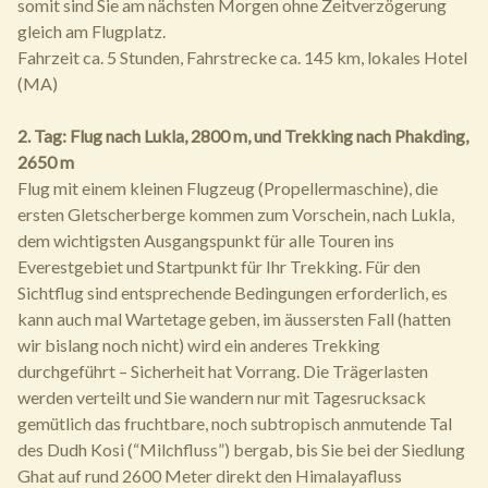
somit sind Sie am nächsten Morgen ohne Zeitverzögerung
gleich am Flugplatz.
Fahrzeit ca. 5 Stunden, Fahrstrecke ca. 145 km, lokales Hotel
(MA)
2. Tag: Flug nach Lukla, 2800 m, und Trekking nach Phakding,
2650 m
Flug mit einem kleinen Flugzeug (Propellermaschine), die
ersten Gletscherberge kommen zum Vorschein, nach Lukla,
dem wichtigsten Ausgangspunkt für alle Touren ins
Everestgebiet und Startpunkt für Ihr Trekking. Für den
Sichtflug sind entsprechende Bedingungen erforderlich, es
kann auch mal Wartetage geben, im äussersten Fall (hatten
wir bislang noch nicht) wird ein anderes Trekking
durchgeführt – Sicherheit hat Vorrang. Die Trägerlasten
werden verteilt und Sie wandern nur mit Tagesrucksack
gemütlich das fruchtbare, noch subtropisch anmutende Tal
des Dudh Kosi (“Milchfluss”) bergab, bis Sie bei der Siedlung
Ghat auf rund 2600 Meter direkt den Himalayafluss