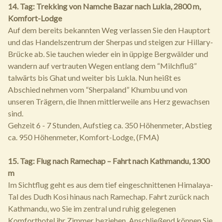
14. Tag: Trekking von Namche Bazar nach Lukla, 2800 m,
Komfort-Lodge
Auf dem bereits bekannten Weg verlassen Sie den Hauptort
und das Handelszentrum der Sherpas und steigen zur Hillary-
Brücke ab. Sie tauchen wieder ein in üppige Bergwälder und
wandern auf vertrauten Wegen entlang dem “Milchfluß”
talwärts bis Ghat und weiter bis Lukla. Nun heißt es
Abschied nehmen vom “Sherpaland” Khumbu und von
unseren Trägern, die Ihnen mittlerweile ans Herz gewachsen
sind.
Gehzeit 6 - 7 Stunden, Aufstieg ca. 350 Höhenmeter, Abstieg
ca. 950 Höhenmeter, Komfort-Lodge, (FMA)
15. Tag: Flug nach Ramechap – Fahrt nach Kathmandu, 1300
m
Im Sichtflug geht es aus dem tief eingeschnittenen Himalaya-
Tal des Dudh Kosi hinaus nach Ramechap. Fahrt zurück nach
Kathmandu, wo Sie im zentral und ruhig gelegenen
Komforthotel ihr Zimmer beziehen. Anschließend können Sie