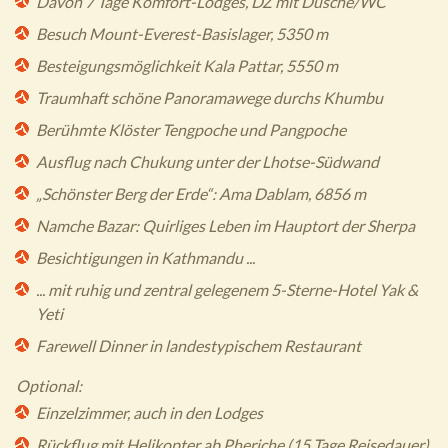
Davon 7 Tage Komfort-Lodges, DZ mit Dusche/WC
Besuch Mount-Everest-Basislager, 5350 m
Besteigungsmöglichkeit Kala Pattar, 5550 m
Traumhaft schöne Panoramawege durchs Khumbu
Berühmte Klöster Tengpoche und Pangpoche
Ausflug nach Chukung unter der Lhotse-Südwand
„Schönster Berg der Erde“: Ama Dablam, 6856 m
Namche Bazar: Quirliges Leben im Hauptort der Sherpa
Besichtigungen in Kathmandu ...
... mit ruhig und zentral gelegenem 5-Sterne-Hotel Yak &
Yeti
Farewell Dinner in landestypischem Restaurant
Optional:
Einzelzimmer, auch in den Lodges
Rückflug mit Helikopter ab Pheriche (15 Tage Reisedauer)