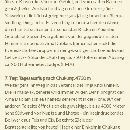
älteste Kloster im Khumbu-Gebiet, und von uralten Bäumen
geprägt wird. Am Nachmittag erreichen Sie über grüne
Yakweiden die höchstgelegene, ganzjährig bewohnte Sherpa-
Siedlung Dingpoche. Es verschlägt einem schier den Atem,
denn hier tut sich einer der schönsten Blicke im Khumbu-
Gebiet auf. Sie sind wie gebannt von der gegenüber in den
Himmel strebenden Ama Dablam. Immer näher rückt die
Everest-Lhotse-Gruppe mit der gewaltigen Lhotse-Südwand.
Gehzeit 5 - 6 Stunden, Aufstieg ca. 750 Höhenmeter, Abstieg
ca. 200 Höhenmeter, Lodge, (FMA)
7. Tag: Tagesausflug nach Chukung, 4730 m
Weiter geht Ihr Weg in das Seitental des Imja Khola hinein.
Die Himalaya-Szenerie wird immer wilder. Der Nordgrat der
Ama Dablam schießt nahezu senkrecht in die Höhe, auf der
anderen Talseite öffnet sich die gewaltige, bis zu 4000 Meter
hohe Südwand von Nuptse und Lhotse - ein beeindruckendes
Bollwerk aus Fels und Eis. Begehrte Ziele der
Bergsteigerelite von heute! Nach einer Einkehr in Chukung