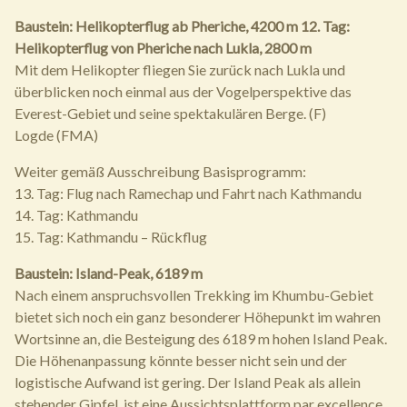
Baustein: Helikopterflug ab Pheriche, 4200 m
12. Tag:
Helikopterflug von Pheriche nach Lukla, 2800 m
Mit dem Helikopter fliegen Sie zurück nach Lukla und
überblicken noch einmal aus der Vogelperspektive das
Everest-Gebiet und seine spektakulären Berge. (F)
Logde (FMA)
Weiter gemäß Ausschreibung Basisprogramm:
13. Tag: Flug nach Ramechap und Fahrt nach Kathmandu
14. Tag: Kathmandu
15. Tag: Kathmandu – Rückflug
Baustein: Island-Peak, 6189 m
Nach einem anspruchsvollen Trekking im Khumbu-Gebiet
bietet sich noch ein ganz besonderer Höhepunkt im wahren
Wortsinne an, die Besteigung des 6189 m hohen Island Peak.
Die Höhenanpassung könnte besser nicht sein und der
logistische Aufwand ist gering. Der Island Peak als allein
stehender Gipfel, ist eine Aussichtsplattform par excellence.