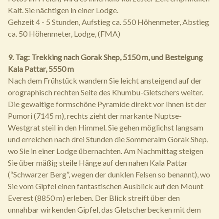
Kalt. Sie nächtigen in einer Lodge.
Gehzeit 4 - 5 Stunden, Aufstieg ca. 550 Höhenmeter, Abstieg
ca. 50 Höhenmeter, Lodge, (FMA)
9. Tag: Trekking nach Gorak Shep, 5150 m, und Besteigung
Kala Pattar, 5550 m
Nach dem Frühstück wandern Sie leicht ansteigend auf der
orographisch rechten Seite des Khumbu-Gletschers weiter.
Die gewaltige formschöne Pyramide direkt vor Ihnen ist der
Pumori (7145 m), rechts zieht der markante Nuptse-
Westgrat steil in den Himmel. Sie gehen möglichst langsam
und erreichen nach drei Stunden die Sommeralm Gorak Shep,
wo Sie in einer Lodge übernachten. Am Nachmittag steigen
Sie über mäßig steile Hänge auf den nahen Kala Pattar
(“Schwarzer Berg”, wegen der dunklen Felsen so benannt), wo
Sie vom Gipfel einen fantastischen Ausblick auf den Mount
Everest (8850 m) erleben. Der Blick streift über den
unnahbar wirkenden Gipfel, das Gletscherbecken mit dem