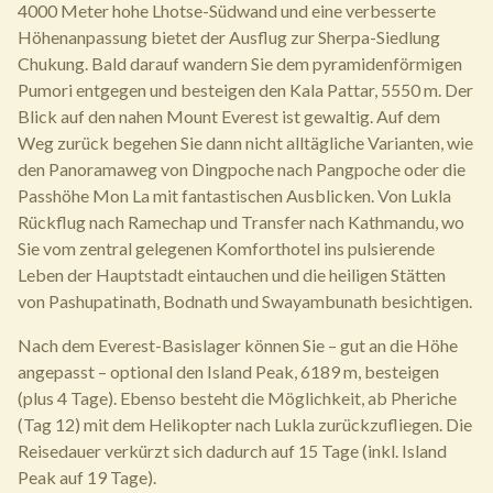
4000 Meter hohe Lhotse-Südwand und eine verbesserte
Höhenanpassung bietet der Ausflug zur Sherpa-Siedlung
Chukung. Bald darauf wandern Sie dem pyramidenförmigen
Pumori entgegen und besteigen den Kala Pattar, 5550 m. Der
Blick auf den nahen Mount Everest ist gewaltig. Auf dem
Weg zurück begehen Sie dann nicht alltägliche Varianten, wie
den Panoramaweg von Dingpoche nach Pangpoche oder die
Passhöhe Mon La mit fantastischen Ausblicken. Von Lukla
Rückflug nach Ramechap und Transfer nach Kathmandu, wo
Sie vom zentral gelegenen Komforthotel ins pulsierende
Leben der Hauptstadt eintauchen und die heiligen Stätten
von Pashupatinath, Bodnath und Swayambunath besichtigen.
Nach dem Everest-Basislager können Sie – gut an die Höhe
angepasst – optional den Island Peak, 6189 m, besteigen
(plus 4 Tage). Ebenso besteht die Möglichkeit, ab Pheriche
(Tag 12) mit dem Helikopter nach Lukla zurückzufliegen. Die
Reisedauer verkürzt sich dadurch auf 15 Tage (inkl. Island
Peak auf 19 Tage).