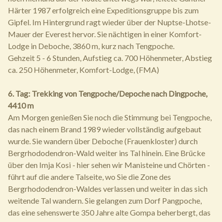
Härter 1987 erfolgreich eine Expeditionsgruppe bis zum
Gipfel. Im Hintergrund ragt wieder über der Nuptse-Lhotse-
Mauer der Everest hervor. Sie nächtigen in einer Komfort-
Lodge in Deboche, 3860 m, kurz nach Tengpoche.
Gehzeit 5 - 6 Stunden, Aufstieg ca. 700 Höhenmeter, Abstieg
ca. 250 Höhenmeter, Komfort-Lodge, (FMA)
6. Tag: Trekking von Tengpoche/Depoche nach Dingpoche,
4410 m
Am Morgen genießen Sie noch die Stimmung bei Tengpoche,
das nach einem Brand 1989 wieder vollständig aufgebaut
wurde. Sie wandern über Deboche (Frauenkloster) durch
Bergrhododendron-Wald weiter ins Tal hinein. Eine Brücke
über den Imja Kosi - hier sehen wir Manisteine und Chörten -
führt auf die andere Talseite, wo Sie die Zone des
Bergrhododendron-Waldes verlassen und weiter in das sich
weitende Tal wandern. Sie gelangen zum Dorf Pangpoche,
das eine sehenswerte 350 Jahre alte Gompa beherbergt, das