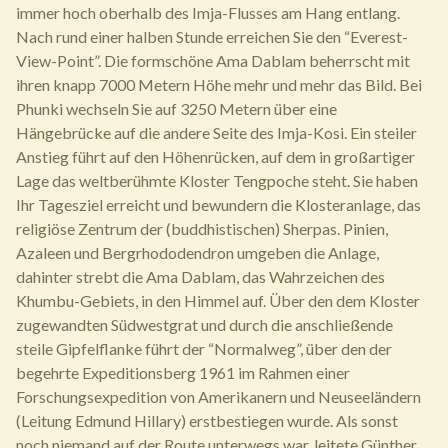
immer hoch oberhalb des Imja-Flusses am Hang entlang.
Nach rund einer halben Stunde erreichen Sie den “Everest-
View-Point”. Die formschöne Ama Dablam beherrscht mit
ihren knapp 7000 Metern Höhe mehr und mehr das Bild. Bei
Phunki wechseln Sie auf 3250 Metern über eine
Hängebrücke auf die andere Seite des Imja-Kosi. Ein steiler
Anstieg führt auf den Höhenrücken, auf dem in großartiger
Lage das weltberühmte Kloster Tengpoche steht. Sie haben
Ihr Tagesziel erreicht und bewundern die Klosteranlage, das
religiöse Zentrum der (buddhistischen) Sherpas. Pinien,
Azaleen und Bergrhododendron umgeben die Anlage,
dahinter strebt die Ama Dablam, das Wahrzeichen des
Khumbu-Gebiets, in den Himmel auf. Über den dem Kloster
zugewandten Südwestgrat und durch die anschließende
steile Gipfelflanke führt der “Normalweg”, über den der
begehrte Expeditionsberg 1961 im Rahmen einer
Forschungsexpedition von Amerikanern und Neuseeländern
(Leitung Edmund Hillary) erstbestiegen wurde. Als sonst
noch niemand auf der Route unterwegs war, leitete Günther