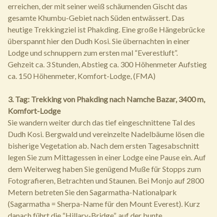
erreichen, der mit seiner weiß schäumenden Gischt das
gesamte Khumbu-Gebiet nach Süden entwässert. Das
heutige Trekkingziel ist Phakding. Eine große Hängebrücke
überspannt hier den Dudh Kosi. Sie übernachten in einer
Lodge und schnuppern zum ersten mal “Everestluft”.
Gehzeit ca. 3 Stunden, Abstieg ca. 300 Höhenmeter Aufstieg
ca. 150 Höhenmeter, Komfort-Lodge, (FMA)
3. Tag: Trekking von Phakding nach Namche Bazar, 3400 m,
Komfort-Lodge
Sie wandern weiter durch das tief eingeschnittene Tal des
Dudh Kosi. Bergwald und vereinzelte Nadelbäume lösen die
bisherige Vegetation ab. Nach dem ersten Tagesabschnitt
legen Sie zum Mittagessen in einer Lodge eine Pause ein. Auf
dem Weiterweg haben Sie genügend Muße für Stopps zum
Fotografieren, Betrachten und Staunen. Bei Monjo auf 2800
Metern betreten Sie den Sagarmatha-Nationalpark
(Sagarmatha = Sherpa-Name für den Mount Everest). Kurz
danach führt die “Hillary-Bridge”, auf der bunte