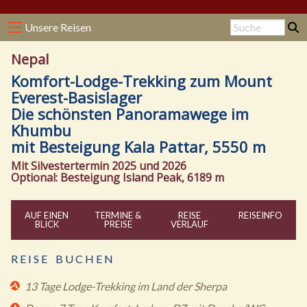
Unsere Reisen
Nepal
Komfort-Lodge-Trekking zum Mount
Everest-Basislager
Die schönsten Panoramawege im
Khumbu
mit Besteigung Kala Pattar, 5550 m
Mit Silvestertermin 2025 und 2026
Optional: Besteigung Island Peak, 6189 m
AUF EINEN
TERMINE &
REISE
REISE
INFO
BLICK
PREISE
VERLAUF
R E I S E B U C H E N
13 Tage Lodge-Trekking im Land der Sherpa