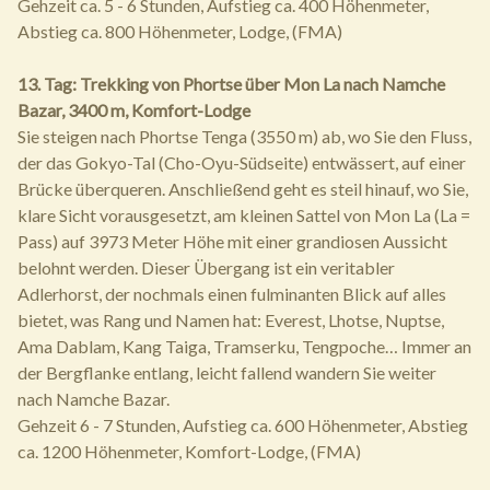
Gehzeit ca. 5 - 6 Stunden, Aufstieg ca. 400 Höhenmeter,
Abstieg ca. 800 Höhenmeter, Lodge, (FMA)
13. Tag: Trekking von Phortse über Mon La nach Namche
Bazar, 3400 m, Komfort-Lodge
Sie steigen nach Phortse Tenga (3550 m) ab, wo Sie den Fluss,
der das Gokyo-Tal (Cho-Oyu-Südseite) entwässert, auf einer
Brücke überqueren. Anschließend geht es steil hinauf, wo Sie,
klare Sicht vorausgesetzt, am kleinen Sattel von Mon La (La =
Pass) auf 3973 Meter Höhe mit einer grandiosen Aussicht
belohnt werden. Dieser Übergang ist ein veritabler
Adlerhorst, der nochmals einen fulminanten Blick auf alles
bietet, was Rang und Namen hat: Everest, Lhotse, Nuptse,
Ama Dablam, Kang Taiga, Tramserku, Tengpoche… Immer an
der Bergflanke entlang, leicht fallend wandern Sie weiter
nach Namche Bazar.
Gehzeit 6 - 7 Stunden, Aufstieg ca. 600 Höhenmeter, Abstieg
ca. 1200 Höhenmeter, Komfort-Lodge, (FMA)