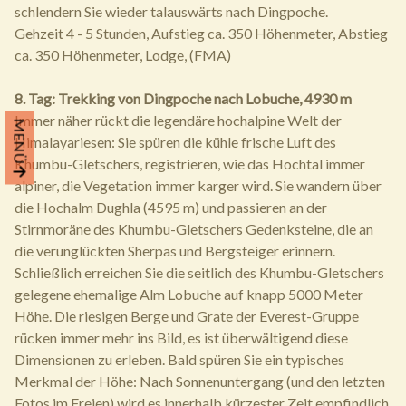
schlendern Sie wieder talauswärts nach Dingpoche.
Gehzeit 4 - 5 Stunden, Aufstieg ca. 350 Höhenmeter, Abstieg
ca. 350 Höhenmeter, Lodge, (FMA)
8. Tag: Trekking von Dingpoche nach Lobuche, 4930 m
Immer näher rückt die legendäre hochalpine Welt der
MENÜ
Himalayariesen: Sie spüren die kühle frische Luft des
Khumbu-Gletschers, registrieren, wie das Hochtal immer
alpiner, die Vegetation immer karger wird. Sie wandern über
die Hochalm Dughla (4595 m) und passieren an der
Stirnmoräne des Khumbu-Gletschers Gedenksteine, die an
die verunglückten Sherpas und Bergsteiger erinnern.
Schließlich erreichen Sie die seitlich des Khumbu-Gletschers
gelegene ehemalige Alm Lobuche auf knapp 5000 Meter
Höhe. Die riesigen Berge und Grate der Everest-Gruppe
rücken immer mehr ins Bild, es ist überwältigend diese
Dimensionen zu erleben. Bald spüren Sie ein typisches
Merkmal der Höhe: Nach Sonnenuntergang (und den letzten
Fotos im Freien) wird es innerhalb kürzester Zeit empfindlich