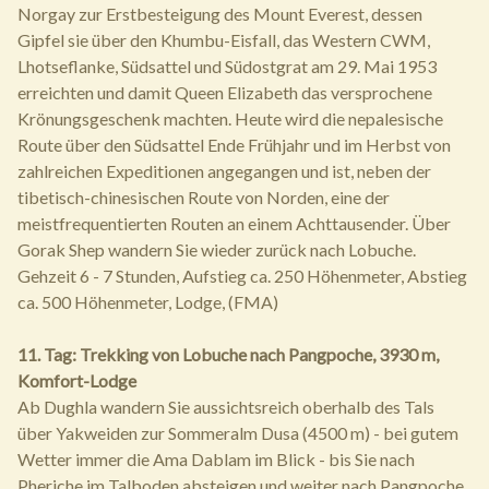
Norgay zur Erstbesteigung des Mount Everest, dessen
Gipfel sie über den Khumbu-Eisfall, das Western CWM,
Lhotseflanke, Südsattel und Südostgrat am 29. Mai 1953
erreichten und damit Queen Elizabeth das versprochene
Krönungsgeschenk machten. Heute wird die nepalesische
Route über den Südsattel Ende Frühjahr und im Herbst von
zahlreichen Expeditionen angegangen und ist, neben der
tibetisch-chinesischen Route von Norden, eine der
meistfrequentierten Routen an einem Achttausender. Über
Gorak Shep wandern Sie wieder zurück nach Lobuche.
Gehzeit 6 - 7 Stunden, Aufstieg ca. 250 Höhenmeter, Abstieg
ca. 500 Höhenmeter, Lodge, (FMA)
11. Tag: Trekking von Lobuche nach Pangpoche, 3930 m,
Komfort-Lodge
Ab Dughla wandern Sie aussichtsreich oberhalb des Tals
über Yakweiden zur Sommeralm Dusa (4500 m) - bei gutem
Wetter immer die Ama Dablam im Blick - bis Sie nach
Pheriche im Talboden absteigen und weiter nach Pangpoche