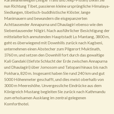
nun Richtung Tibet, passieren kleine ursprüngliche Himalaya-
Siedlungen, tibetisch-buddhistische Klöster, lange
Manimauern und bewundern die eisgepanzerten
Achttausender Annapurna und Dhaulagiri ebenso wie den
Siebentausender Nilgiri. Nach ausführlicher Besichtigung der
mittelalterlich anmutenden Hauptstadt Lo Mantang, 3800 m,
geht es überwiegend mit Downhills zurück nach Kagbeni,
unternehmen einen Abstecher zum Pilgerort Muktinath,
3760 m, und setzen den Downhill fort durch das gewaltige
Kali Gandaki (tiefste Schlucht der Erde zwischen Annapurna
und Dhaulagiri) über Jomosom und Tatopani hinaus bis nach
Pokhara, 820 m. Insgesamt haben Sie rund 240 km und gut
5000 Höhenmeter geschafft, und dies meist oberhalb von
3000 m Meereshöhe. Unvergessliche Eindrücke aus dem
Königreich Mustang begleiten Sie zurück nach Kathmandu
zum erholsamen Ausklang im zentral gelegenen
Komforthotel.