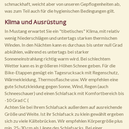
schmackhaft, weicht aber von unseren Gepflogenheiten ab,
was zum Teil auch für die hygienischen Bedingungen gilt.
Klima und Ausrüstung
In Mustang erwartet Sie ein "tibetisches" Klima, mit relativ
wenig Niederschlägen und untertags starken thermischen
Winden. In den Nächten kann es durchaus bis unter null Grad
abkühlen, während es untertags bei starker
Sonneneinstrahlung richtig warm wird. Bei schlechtem
Wetter kann es in größeren Höhen Schnee geben. Für die
Bike-Etappen genügt ein Tagesrucksack mit Regenschutz,
Wärmekleidung, Thermosflasche usw. Wir empfehlen eine
gute Schutzkleidung gegen Sonne, Wind, Regen (auch
Schneeschauer) und einen Schlafsack mit Komfortbereich bis
-10 Grad C (
Achten Sie bei Ihrem Schlafsack außerdem auf ausreichende
Größe und Weite. Ist ihr Schlafsack zu klein gewählt ergeben
sich zu viele Kältebrücken. Wir empfehlen Körpergröße plus
min. 25-30 cm als Länge des Schlafsacks. Bei einer