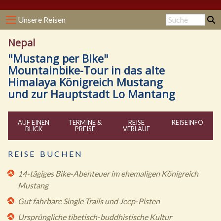
Unsere Reisen
Nepal
"Mustang per Bike"
Mountainbike-Tour in das alte
Himalaya Königreich Mustang
und zur Hauptstadt Lo Mantang
AUF EINEN
TERMINE &
REISE
REISE
INFO
BLICK
PREISE
VERLAUF
R E I S E B U C H E N
14-tägiges Bike-Abenteuer im ehemaligen Königreich
Mustang
Gut fahrbare Single Trails und Jeep-Pisten
Ursprüngliche tibetisch-buddhistische Kultur