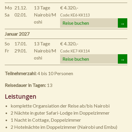
Mo
21.12.
13 Tage
€ 4.320,–
Sa
02.01.
Nairobi/M
Code: KE6-KK113
oshi
Reise buchen
→
Januar 2027
So
17.01.
13 Tage
€ 4.320,–
Fr
29.01.
Nairobi/M
Code: KE7-KK114
oshi
Reise buchen
→
Teilnehmerzahl:
4 bis 10 Personen
Reisedauer in Tagen:
13
Leistungen
komplette Organsiation der Reise ab/bis Nairobi
2 Nächte in guter Safari-Lodge im Doppelzimmer
1 Nacht in Cottage, Doppelzimmer
2 Hotelnächte im Doppelzimmer (Nairobi und Embu)