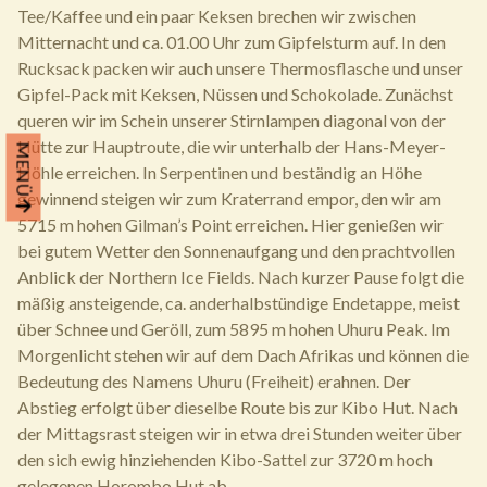
Tee/Kaffee und ein paar Keksen brechen wir zwischen
Mitternacht und ca. 01.00 Uhr zum Gipfelsturm auf. In den
Rucksack packen wir auch unsere Thermosflasche und unser
Gipfel-Pack mit Keksen, Nüssen und Schokolade. Zunächst
queren wir im Schein unserer Stirnlampen diagonal von der
Hütte zur Hauptroute, die wir unterhalb der Hans-Meyer-
MENÜ
Höhle erreichen. In Serpentinen und beständig an Höhe
gewinnend steigen wir zum Kraterrand empor, den wir am
5715 m hohen Gilman’s Point erreichen. Hier genießen wir
bei gutem Wetter den Sonnenaufgang und den prachtvollen
Anblick der Northern Ice Fields. Nach kurzer Pause folgt die
mäßig ansteigende, ca. anderhalbstündige Endetappe, meist
über Schnee und Geröll, zum 5895 m hohen Uhuru Peak. Im
Morgenlicht stehen wir auf dem Dach Afrikas und können die
Bedeutung des Namens Uhuru (Freiheit) erahnen. Der
Abstieg erfolgt über dieselbe Route bis zur Kibo Hut. Nach
der Mittagsrast steigen wir in etwa drei Stunden weiter über
den sich ewig hinziehenden Kibo-Sattel zur 3720 m hoch
gelegenen Horombo Hut ab.