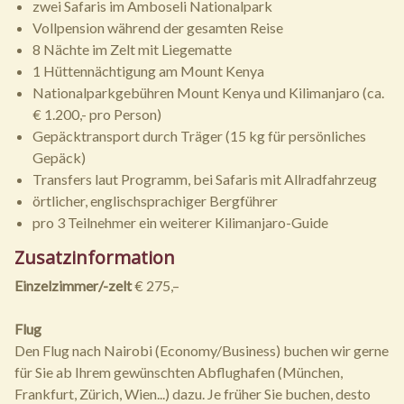
zwei Safaris im Amboseli Nationalpark
Vollpension während der gesamten Reise
8 Nächte im Zelt mit Liegematte
1 Hüttennächtigung am Mount Kenya
Nationalparkgebühren Mount Kenya und Kilimanjaro (ca.
€ 1.200,- pro Person)
Gepäcktransport durch Träger (15 kg für persönliches
Gepäck)
Transfers laut Programm, bei Safaris mit Allradfahrzeug
örtlicher, englischsprachiger Bergführer
pro 3 Teilnehmer ein weiterer Kilimanjaro-Guide
Zusatzinformation
Einzelzimmer/-zelt
€ 275,–
Flug
Den Flug nach Nairobi (Economy/Business) buchen wir gerne
für Sie ab Ihrem gewünschten Abflughafen (München,
Frankfurt, Zürich, Wien...) dazu. Je früher Sie buchen, desto