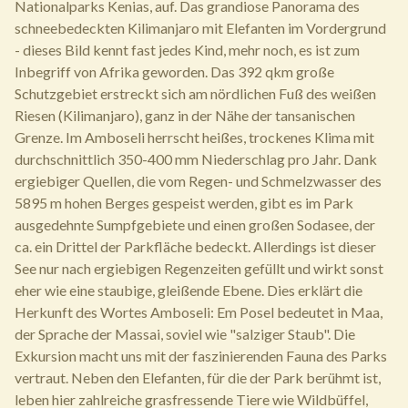
Nationalparks Kenias, auf. Das grandiose Panorama des
schneebedeckten Kilimanjaro mit Elefanten im Vordergrund
- dieses Bild kennt fast jedes Kind, mehr noch, es ist zum
Inbegriff von Afrika geworden. Das 392 qkm große
Schutzgebiet erstreckt sich am nördlichen Fuß des weißen
Riesen (Kilimanjaro), ganz in der Nähe der tansanischen
Grenze. Im Amboseli herrscht heißes, trockenes Klima mit
durchschnittlich 350-400 mm Niederschlag pro Jahr. Dank
ergiebiger Quellen, die vom Regen- und Schmelzwasser des
5895 m hohen Berges gespeist werden, gibt es im Park
ausgedehnte Sumpfgebiete und einen großen Sodasee, der
ca. ein Drittel der Parkfläche bedeckt. Allerdings ist dieser
See nur nach ergiebigen Regenzeiten gefüllt und wirkt sonst
eher wie eine staubige, gleißende Ebene. Dies erklärt die
Herkunft des Wortes Amboseli: Em Posel bedeutet in Maa,
der Sprache der Massai, soviel wie "salziger Staub". Die
Exkursion macht uns mit der faszinierenden Fauna des Parks
vertraut. Neben den Elefanten, für die der Park berühmt ist,
leben hier zahlreiche grasfressende Tiere wie Wildbüffel,