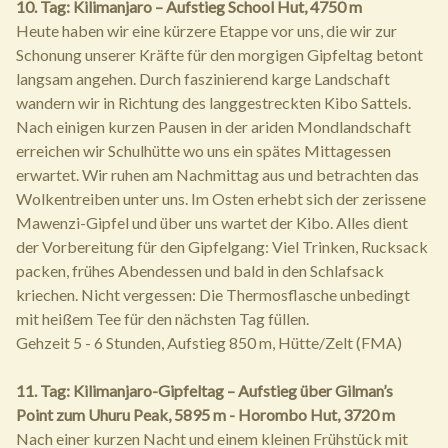
10. Tag: Kilimanjaro – Aufstieg School Hut, 4750 m
Heute haben wir eine kürzere Etappe vor uns, die wir zur
Schonung unserer Kräfte für den morgigen Gipfeltag betont
langsam angehen. Durch faszinierend karge Landschaft
wandern wir in Richtung des langgestreckten Kibo Sattels.
Nach einigen kurzen Pausen in der ariden Mondlandschaft
erreichen wir Schulhütte wo uns ein spätes Mittagessen
erwartet. Wir ruhen am Nachmittag aus und betrachten das
Wolkentreiben unter uns. Im Osten erhebt sich der zerissene
Mawenzi-Gipfel und über uns wartet der Kibo. Alles dient
der Vorbereitung für den Gipfelgang: Viel Trinken, Rucksack
packen, frühes Abendessen und bald in den Schlafsack
kriechen. Nicht vergessen: Die Thermosflasche unbedingt
mit heißem Tee für den nächsten Tag füllen.
Gehzeit 5 - 6 Stunden, Aufstieg 850 m, Hütte/Zelt (FMA)
11. Tag: Kilimanjaro-Gipfeltag – Aufstieg über Gilman’s
Point zum Uhuru Peak, 5895 m - Horombo Hut, 3720 m
Nach einer kurzen Nacht und einem kleinen Frühstück mit