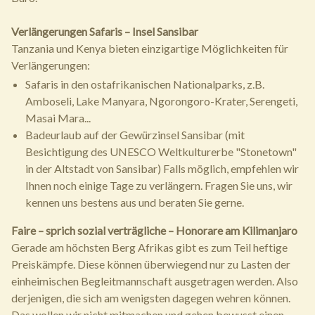
Verlängerungen Safaris – Insel Sansibar
Tanzania und Kenya bieten einzigartige Möglichkeiten für
Verlängerungen:
Safaris in den ostafrikanischen Nationalparks, z.B.
Amboseli, Lake Manyara, Ngorongoro-Krater, Serengeti,
Masai Mara...
Badeurlaub auf der Gewürzinsel Sansibar (mit
Besichtigung des UNESCO Weltkulturerbe "Stonetown"
in der Altstadt von Sansibar) Falls möglich, empfehlen wir
Ihnen noch einige Tage zu verlängern. Fragen Sie uns, wir
kennen uns bestens aus und beraten Sie gerne.
Faire – sprich sozial verträgliche – Honorare am Kilimanjaro
Gerade am höchsten Berg Afrikas gibt es zum Teil heftige
Preiskämpfe. Diese können überwiegend nur zu Lasten der
einheimischen Begleitmannschaft ausgetragen werden. Also
derjenigen, die sich am wenigsten dagegen wehren können.
Das wollen wir nicht mitmachen und gehen bewusst einen