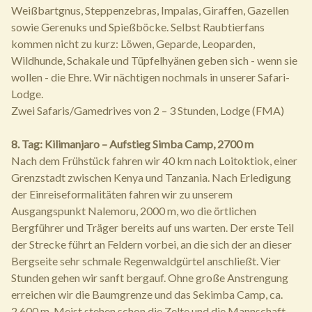
Weißbartgnus, Steppenzebras, Impalas, Giraffen, Gazellen
sowie Gerenuks und Spießböcke. Selbst Raubtierfans
kommen nicht zu kurz: Löwen, Geparde, Leoparden,
Wildhunde, Schakale und Tüpfelhyänen geben sich - wenn sie
wollen - die Ehre. Wir nächtigen nochmals in unserer Safari-
Lodge.
Zwei Safaris/Gamedrives von 2 – 3 Stunden, Lodge (FMA)
8. Tag: Kilimanjaro – Aufstieg Simba Camp, 2700 m
Nach dem Frühstück fahren wir 40 km nach Loitoktiok, einer
Grenzstadt zwischen Kenya und Tanzania. Nach Erledigung
der Einreiseformalitäten fahren wir zu unserem
Ausgangspunkt Nalemoru, 2000 m, wo die örtlichen
Bergführer und Träger bereits auf uns warten. Der erste Teil
der Strecke führt an Feldern vorbei, an die sich der an dieser
Bergseite sehr schmale Regenwaldgürtel anschließt. Vier
Stunden gehen wir sanft bergauf. Ohne große Anstrengung
erreichen wir die Baumgrenze und das Sekimba Camp, ca.
2.600 m. Meist stehen schon die Zelte und die Mannschaft