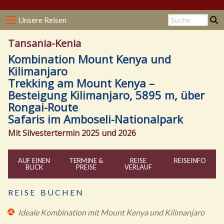
Unsere Reisen
Tansania-Kenia
Kombination Mount Kenya und
Kilimanjaro
Trekking am Mount Kenya –
Besteigung Kilimanjaro, 5895 m, über
Rongai-Route
Safaris im Amboseli-Nationalpark
Mit Silvestertermin 2025 und 2026
AUF EINEN
TERMINE &
REISE
REISE
INFO
BLICK
PREISE
VERLAUF
R E I S E B U C H E N
Ideale Kombination mit Mount Kenya und Kilimanjaro