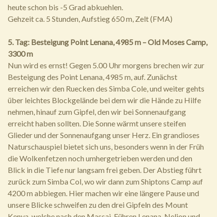
heute schon bis -5 Grad abkuehlen.
Gehzeit ca. 5 Stunden, Aufstieg 650 m, Zelt (FMA)
5. Tag: Besteigung Point Lenana, 4985 m – Old Moses Camp,
3300 m
Nun wird es ernst! Gegen 5.00 Uhr morgens brechen wir zur
Besteigung des Point Lenana, 4985 m, auf. Zunächst
erreichen wir den Ruecken des Simba Cole, und weiter gehts
über leichtes Blockgelände bei dem wir die Hände zu Hilfe
nehmen, hinauf zum Gipfel, den wir bei Sonnenaufgang
erreicht haben sollten. Die Sonne wärmt unsere steifen
Glieder und der Sonnenaufgang unser Herz. Ein grandioses
Naturschauspiel bietet sich uns, besonders wenn in der Früh
die Wolkenfetzen noch umhergetrieben werden und den
Blick in die Tiefe nur langsam frei geben. Der Abstieg führt
zurück zum Simba Col, wo wir dann zum Shiptons Camp auf
4200 m abbiegen. Hier machen wir eine längere Pause und
unsere Blicke schweifen zu den drei Gipfeln des Mount
Kenya, welche nach den Massai-Führen Lenana, Nelion und