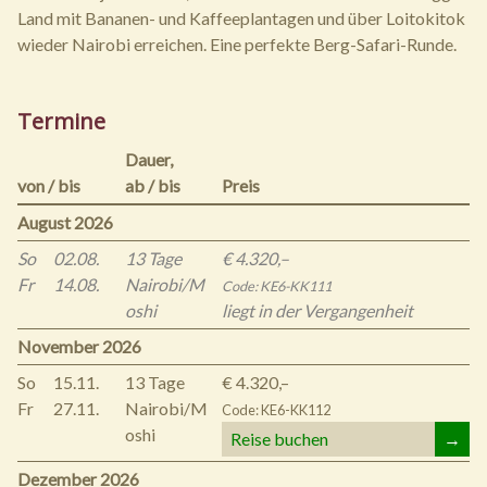
Land mit Bananen- und Kaffeeplantagen und über Loitokitok
wieder Nairobi erreichen. Eine perfekte Berg-Safari-Runde.
Termine
Dauer,
von / bis
ab / bis
Preis
August 2026
So
02.08.
13 Tage
€ 4.320,–
Fr
14.08.
Nairobi/M
Code: KE6-KK111
oshi
liegt in der Vergangenheit
November 2026
So
15.11.
13 Tage
€ 4.320,–
Fr
27.11.
Nairobi/M
Code: KE6-KK112
oshi
Reise buchen
→
Dezember 2026