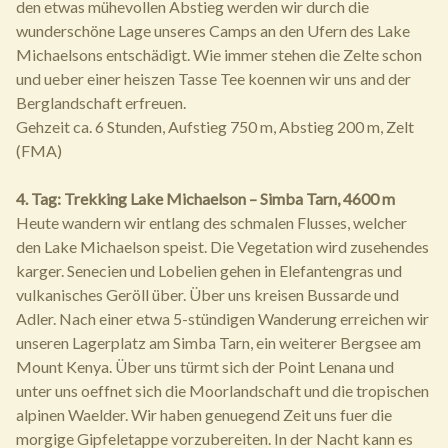
den etwas mühevollen Abstieg werden wir durch die
wunderschöne Lage unseres Camps an den Ufern des Lake
Michaelsons entschädigt. Wie immer stehen die Zelte schon
und ueber einer heiszen Tasse Tee koennen wir uns and der
Berglandschaft erfreuen.
Gehzeit ca. 6 Stunden, Aufstieg 750 m, Abstieg 200 m, Zelt
(FMA)
4. Tag: Trekking Lake Michaelson – Simba Tarn, 4600 m
Heute wandern wir entlang des schmalen Flusses, welcher
den Lake Michaelson speist. Die Vegetation wird zusehendes
karger. Senecien und Lobelien gehen in Elefantengras und
vulkanisches Geröll über. Über uns kreisen Bussarde und
Adler. Nach einer etwa 5-stündigen Wanderung erreichen wir
unseren Lagerplatz am Simba Tarn, ein weiterer Bergsee am
Mount Kenya. Über uns türmt sich der Point Lenana und
unter uns oeffnet sich die Moorlandschaft und die tropischen
alpinen Waelder. Wir haben genuegend Zeit uns fuer die
morgige Gipfeletappe vorzubereiten. In der Nacht kann es